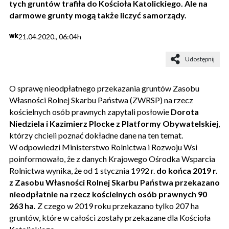
tych gruntów trafiła do Kościoła Katolickiego. Ale na
darmowe grunty mogą także liczyć samorządy.
wk
21.04.2020., 06:04h
Udostępnij
O sprawę nieodpłatnego przekazania gruntów Zasobu
Własności Rolnej Skarbu Państwa (ZWRSP) na rzecz
kościelnych osób prawnych zapytali posłowie
Dorota
Niedziela i Kazimierz Plocke z Platformy Obywatelskiej
,
którzy chcieli poznać dokładne dane na ten temat.
W odpowiedzi Ministerstwo Rolnictwa i Rozwoju Wsi
poinformowało, że z danych Krajowego Ośrodka Wsparcia
Rolnictwa wynika, że od 1 stycznia 1992 r.
do końca 2019 r.
z Zasobu Własności Rolnej Skarbu Państwa przekazano
nieodpłatnie na rzecz kościelnych osób prawnych 90
263 ha.
Z czego w 2019 roku przekazano tylko 207 ha
gruntów, które w całości zostały przekazane dla Kościoła