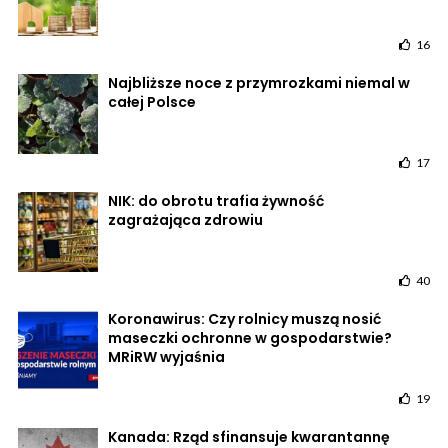
16
Najbliższe noce z przymrozkami niemal w
całej Polsce
17
NIK: do obrotu trafia żywność
zagrażająca zdrowiu
40
Koronawirus: Czy rolnicy muszą nosić
maseczki ochronne w gospodarstwie?
MRiRW wyjaśnia
19
Kanada: Rząd sfinansuje kwarantannę