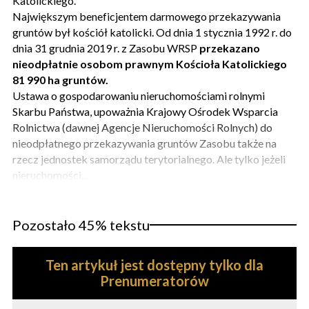
Katolickiego.
Największym beneficjentem darmowego przekazywania
gruntów był kościół katolicki. Od dnia 1 stycznia 1992 r. do
dnia 31 grudnia 2019 r. z Zasobu WRSP
przekazano
nieodpłatnie osobom prawnym Kościoła Katolickiego
81 990 ha gruntów.
Ustawa o gospodarowaniu nieruchomościami rolnymi
Skarbu Państwa, upoważnia Krajowy Ośrodek Wsparcia
Rolnictwa (dawnej Agencje Nieruchomości Rolnych) do
nieodpłatnego przekazywania gruntów Zasobu także na
rzecz jednostek samorządu terytorialnego. Ale tylko jeżeli
nieruchomości...
Pozostało 45% tekstu
Ten artykuł jest dostępny tylko dla
Prenumeratorów