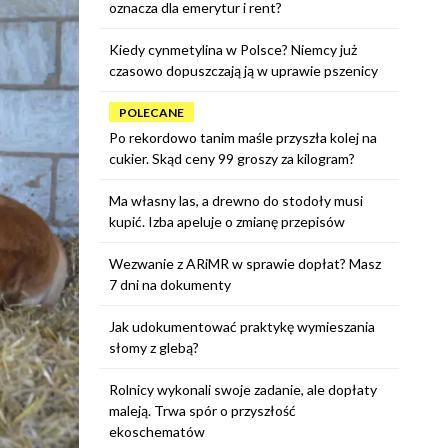
oznacza dla emerytur i rent?
Kiedy cynmetylina w Polsce? Niemcy już
czasowo dopuszczają ją w uprawie pszenicy
POLECANE
Po rekordowo tanim maśle przyszła kolej na
cukier. Skąd ceny 99 groszy za kilogram?
Ma własny las, a drewno do stodoły musi
kupić. Izba apeluje o zmianę przepisów
Wezwanie z ARiMR w sprawie dopłat? Masz
7 dni na dokumenty
Jak udokumentować praktykę wymieszania
słomy z glebą?
Rolnicy wykonali swoje zadanie, ale dopłaty
maleją. Trwa spór o przyszłość
ekoschematów