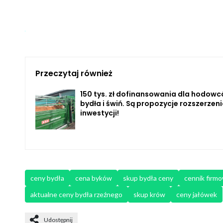
Przeczytaj również
150 tys. zł dofinansowania dla hodow
bydła i świń. Są propozycje rozszerzenia
inwestycji!
ceny bydła
cena byków
skup bydła ceny
cennik firmo
aktualne ceny bydła rzeźnego
skup krów
ceny jałówek
Udostępnij