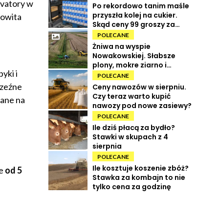
rvatory w
Po rekordowo tanim maśle
przyszła kolej na cukier.
owita
Skąd ceny 99 groszy za
kilogram?
POLECANE
Żniwa na wyspie
Nowakowskiej. Słabsze
plony, mokre ziarno i
yki i
wysokie koszty
POLECANE
zeźne
Ceny nawozów w sierpniu.
Czy teraz warto kupić
iane na
nawozy pod nowe zasiewy?
POLECANE
Ile dziś płacą za bydło?
Stawki w skupach z 4
sierpnia
POLECANE
Ile kosztuje koszenie zbóż?
ie
od 5
Stawka za kombajn to nie
tylko cena za godzinę