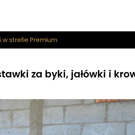
ś w strefie Premium
awki za byki, jałówki i kro