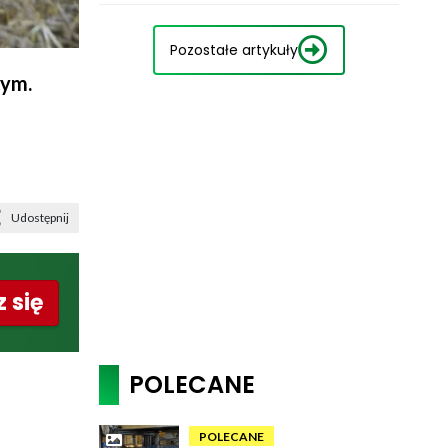
Pozostałe artykuły
wym.
Udostępnij
 się
POLECANE
POLECANE