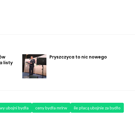
ców
Pryszczyca to nic nowego
 listy
wy ubojni bydła
ceny bydła mrirw
ile płacą ubojnie za bydło