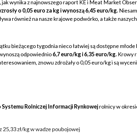
, jak wynika z najnowszego raport KE i Meat Market Obse
zrosły o 0,05 euro za kg i wynoszą 6,45 euro/kg.
Niesam
ływa również na nasze krajowe podwórko, a także naszych
tku bieżącego tygodnia nieco łatwiej są dostępne młode b
m, wynoszą odpowiednio
6,7 euro/kg i 6,35 euro/kg.
Krowy r
nteresowaniem, ​​znowu zdrożały o 0,05 euro/kg i są wycen
Systemu Rolniczej Informacji Rynkowej
rolnicy w okres
az 25,33 zł/kg w wadze poubojowej