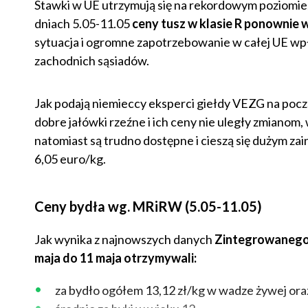
Stawki w UE utrzymują się na rekordowym poziomie
dniach 5.05-11.05
ceny tusz w klasie R ponownie w
sytuacja i ogromne zapotrzebowanie w całej UE wp
zachodnich sąsiadów.
Jak podają niemieccy eksperci giełdy VEZG na począ
dobre jałówki rzeźne i ich ceny nie uległy zmiano
natomiast są trudno dostępne i cieszą się dużym zai
6,05 euro/kg.
Ceny bydła wg. MRiRW (5.05-11.05)
Jak wynika z najnowszych danych
Zintegrowanego 
maja do 11 maja otrzymywali:
za bydło ogółem 13,12 zł/kg w wadze żywej or