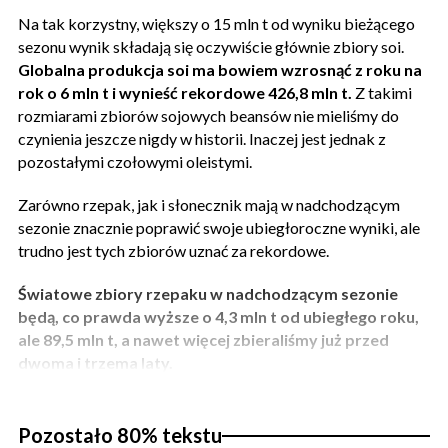
Na tak korzystny, większy o 15 mln t od wyniku bieżącego
sezonu wynik składają się oczywiście głównie zbiory soi.
Globalna produkcja soi ma bowiem wzrosnąć z roku na
rok o 6 mln t i wynieść rekordowe 426,8 mln t.
Z takimi
rozmiarami zbiorów sojowych beansów nie mieliśmy do
czynienia jeszcze nigdy w historii. Inaczej jest jednak z
pozostałymi czołowymi oleistymi.
Zarówno rzepak, jak i słonecznik mają w nadchodzącym
sezonie znacznie poprawić swoje ubiegłoroczne wyniki, ale
trudno jest tych zbiorów uznać za rekordowe.
Światowe zbiory rzepaku w nadchodzącym sezonie
będą, co prawda wyższe o 4,3 mln t od ubiegłego roku,
ale 89,5 mln t, a nawet więcej zbieraliśmy już przed
dwoma i trzema laty.
Pozostało 80% tekstu