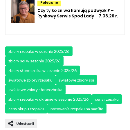
Polecane
Czy tylko żniwa hamują podwyżki? –
Rynkowy Serwis Spod Lady – 7.08.26 r.
zbiory rzepaku w sezonie 2025/26
zbiory soi w sezonie 2025/26
zbiory słonecznika w sezonie 2025/26
światowe zbiory rzepaku
światowe zbiory soi
swiatowe zbiory słoneczbnika
zbiory rzepaku w ukrainie w sezonie 2025/26
ceny rzepaku
ceny skupu rzepaku
notowania rzepaku na matifie
Udostępnij