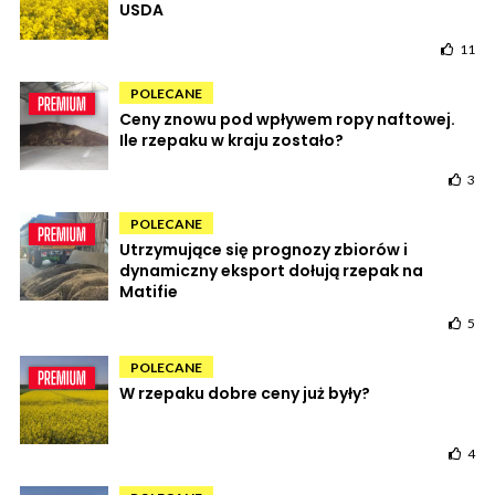
USDA
11
POLECANE
Ceny znowu pod wpływem ropy naftowej.
Ile rzepaku w kraju zostało?
3
POLECANE
Utrzymujące się prognozy zbiorów i
dynamiczny eksport dołują rzepak na
Matifie
5
POLECANE
W rzepaku dobre ceny już były?
4