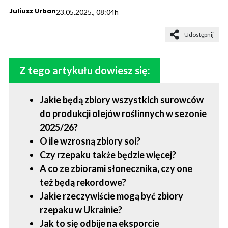
Juliusz Urban
23.05.2025., 08:04h
Udostępnij
Z tego artykułu dowiesz się:
Jakie będą zbiory wszystkich surowców
do produkcji olejów roślinnych w sezonie
2025/26?
O ile wzrosną zbiory soi?
Czy rzepaku także będzie więcej?
A co ze zbiorami słonecznika, czy one
też będą rekordowe?
Jakie rzeczywiście mogą być zbiory
rzepaku w Ukrainie?
Jak to się odbije na eksporcie