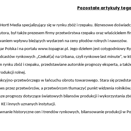
Pozostałe artykuły teg
orti Media specjalizujący się w rynku zbóż i rzepaku. Biznesowe doświadc
tora, był także prezesem firmy przetwórstwa rzepaku oraz właścicielem fi
zowaniem wpływu bieżących wydarzeń na ceny płodów rolnych i nawozów.
gar Polska i na portalu www.topagrar.pl. Jego dziełem jest cotygodniowy 
dcastów rynkowych „Czekał(a) na Urbana, czyli rynkowe last minute”, w kt
rynku zbóż i rzepaku, przedstawiane autorskie prognozy eksperta, a takż
odukcji rolnej.
dukcyjno-przetwórczego w łańcuchu obrotu towarowego. Stara się przedsta
es przez przetwórców, a przetwórcom tłumaczyć punkt widzenia rolników
ze prognozy dotyczące światowych bilansów produkcji i wykorzystania zbó
KE i innych uznanych instytucji.
wnanie historyczne cen i trendów rynkowych, bilansowanie produkcji w Pol