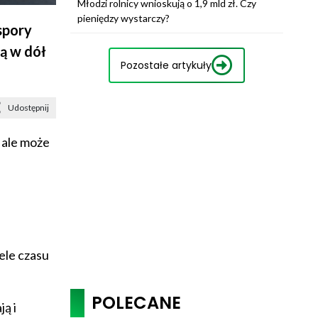
Młodzi rolnicy wnioskują o 1,9 mld zł. Czy
pieniędzy wystarczy?
spory
ą w dół
Pozostałe artykuły
Udostępnij
 ale może
ele czasu
POLECANE
ją i