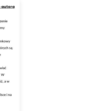
o autora
zenie
rmy
Rynkowy
órych są
e
wiać
. W
ż, a w
sce i na