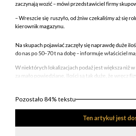
zaczynają wozić – mówi przedstawiciel firmy skupow
– Wreszcie się ruszyło, od żniw czekaliśmy aż się ro
kierownik magazynu.
Na skupach pojawiać zaczęły się naprawdę duże iloś
do nas po 50–70 t na dobę – informuje właściciel 
W niektórych lokalizacjach podaż jest większa niż 
za mało powiedziane. Ilości są tak duże, że wręcz fi
Pozostało 84% tekstu
Ten artykuł jest d