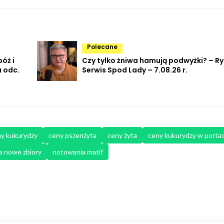
Polecane
óż i
Czy tylko żniwa hamują podwyżki? – R
 odc.
Serwis Spod Lady – 7.08.26 r.
y kukurydzy
ceny pszenżyta
ceny żyta
ceny kukurydzy w porta
a nowe zbiory
notowania matif