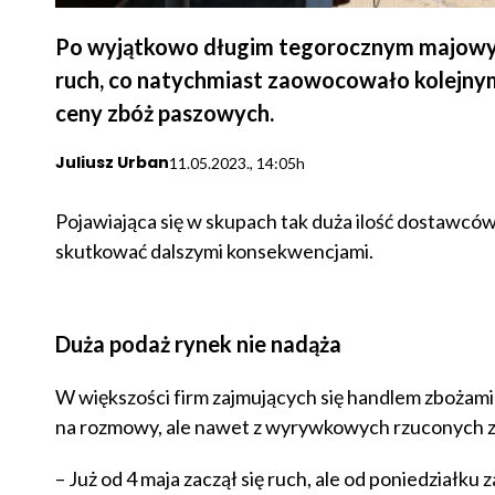
Po wyjątkowo długim tegorocznym majowym 
ruch, co natychmiast zaowocowało kolejnym
ceny zbóż paszowych.
Juliusz Urban
11.05.2023., 14:05h
Pojawiająca się w skupach tak duża ilość dostawców
skutkować dalszymi konsekwencjami.
Duża podaż rynek nie nadąża
W większości firm zajmujących się handlem zbożami 
na rozmowy, ale nawet z wyrywkowych rzuconych zd
– Już od 4 maja zaczął się ruch, ale od poniedziałku z