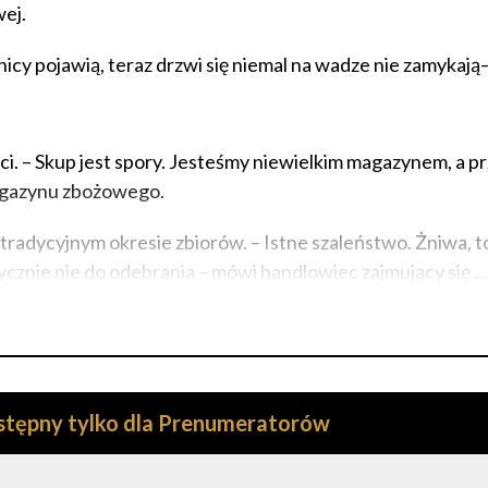
ej.
lnicy pojawią, teraz drzwi się niemal na wadze nie zamykaj
ci. – Skup jest spory. Jesteśmy niewielkim magazynem, a p
magazynu zbożowego.
w tradycyjnym okresie zbiorów. – Istne szaleństwo. Żniwa, 
zycznie nie do odebrania – mówi handlowiec zajmujący się ...
ostępny tylko dla Prenumeratorów