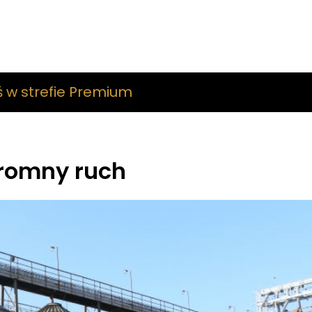
ś w strefie Premium
gromny ruch