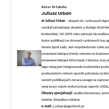
Autor Artykułu:
Juliusz Urban
dr Juliusz Urban
– ekspert ds. rynkowych AgroH
uzyskał zarządzając skupem u dużego dystrybu
brokerskiej. Od 2000 roku zajmuje się anali
Autor publikacji na stronach rynkowych top a
Serwis Spod Lady. Jest współautorem cyklu po
omawiane bieżące trendy cenowe na krajowym 
omawiane bieżące informacje z biznesu oraz pr
Jego misją jest integrowanie środowiska pro
producentom rolnym sposób patrzenia na bizn
swoich publikacjach zwraca uwagę na najnows
swej pracy często wykorzystuje raporty USDA, 
Obszary specjalizacji:
analiza biznesowa, poró
świecie, biopaliwa rolnicze.
e-mail:
j.urban@agrohorti.pl