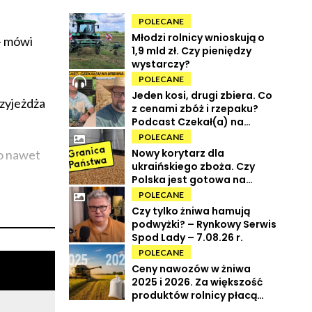
POLECANE
Młodzi rolnicy wnioskują o
ą– mówi
1,9 mld zł. Czy pieniędzy
wystarczy?
POLECANE
Jeden kosi, drugi zbiera. Co
rzyjeżdża
z cenami zbóż i rzepaku?
Podcast Czekał(a) na
Urbana odc. 73
POLECANE
Nowy korytarz dla
to nawet
ukraińskiego zboża. Czy
Polska jest gotowa na
powrót tranzytu?
POLECANE
Czy tylko żniwa hamują
podwyżki? – Rynkowy Serwis
Spod Lady – 7.08.26 r.
POLECANE
Ceny nawozów w żniwa
2025 i 2026. Za większość
produktów rolnicy płacą
więcej