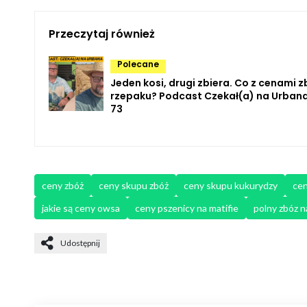
Przeczytaj również
Polecane
Jeden kosi, drugi zbiera. Co z cenami zb
rzepaku? Podcast Czekał(a) na Urbana
73
ceny zbóż
ceny skupu zbóż
ceny skupu kukurydzy
cen
jakie są ceny owsa
ceny pszenicy na matifie
polny zbóz n
Udostępnij