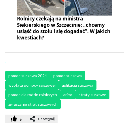
Rolnicy czekają na ministra
Siekierskiego w Szczecinie: „chcemy
usiąść do stołu i się dogadać”. W jakich
kwestiach?
pomoc suszowa 2024
pomoc suszowa
wypłata pomocy suszowej
aplikacja suszowa
pomoc dla rodzin rolniczych
arimr
straty suszowe
zgłaszanie strat suszowych
Udostępnij
6