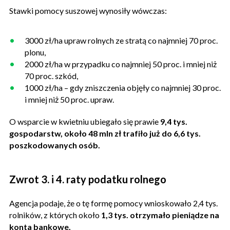
Stawki pomocy suszowej wynosiły wówczas:
3000 zł/ha upraw rolnych ze stratą co najmniej 70 proc.
plonu,
2000 zł/ha w przypadku co najmniej 50 proc. i mniej niż
70 proc. szkód,
1000 zł/ha – gdy zniszczenia objęły co najmniej 30 proc.
i mniej niż 50 proc. upraw.
O wsparcie w kwietniu ubiegało się prawie
9,4 tys.
gospodarstw, około 48 mln zł trafiło już do 6,6 tys.
poszkodowanych osób.
Zwrot 3. i 4. raty podatku rolnego
Agencja podaje, że o tę formę pomocy wnioskowało 2,4 tys.
rolników, z których około
1,3 tys. otrzymało pieniądze na
konta bankowe.