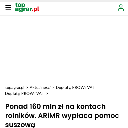
topagrar.pl
>
Aktualności
>
Dopłaty, PROW i VAT
Dopłaty, PROW i VAT
>
Ponad 160 mln zł na kontach
rolników. ARiMR wypłaca pomoc
suszową