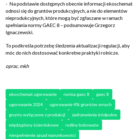
- Na podstawie dostępnych obecnie informacji ekoschemat
odnosi się do gruntów produkcyjnych, a nie do elementów
nieprodukcyjnych, które mogą być zgłaszane w ramach
spełniania normy GAEC 8 – podsumowuje Grzegorz
Ignaczewski.
To podkreśla potrzebę śledzenia aktualizacji regulacji, aby
móc do nich dostosować konkretne praktyki rolnicze.
oprac. mkh
ekoschemat ugorowanie
norma gaec 8
gaec 8
ugorowanie 2024
ugorowanie 4% gruntów ornych
grunty wyłączone z produkcji
zadrzewienia śródpolne
międzyplony ścierniskowe
rośliny bobowate
niespełnienie zasad warunkowości