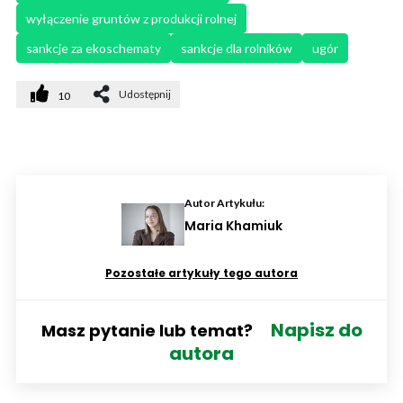
wyłączenie gruntów z produkcji rolnej
sankcje za ekoschematy
sankcje dla rolników
ugór
Udostępnij
10
Autor Artykułu:
Maria Khamiuk
Pozostałe artykuły tego autora
Napisz do
Masz pytanie lub temat?
autora