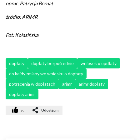
oprac. Patrycja Bernat
źródło: ARiMR
Fot: Kolasińska
dopłaty
dopłaty bezpośrednie
wniosek o opdłaty
do keidy zmiany we wniosku o dopłaty
potracenia w dopłatach
arimr
arimr dopłaty
dopłaty arimr
Udostępnij
8