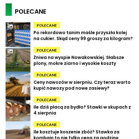
POLECANE
POLECANE
Po rekordowo tanim maśle przyszła kolej
na cukier. Skąd ceny 99 groszy za kilogram?
POLECANE
Żniwa na wyspie Nowakowskiej. Słabsze
plony, mokre ziarno i wysokie koszty
POLECANE
Ceny nawozów w sierpniu. Czy teraz warto
kupić nawozy pod nowe zasiewy?
POLECANE
Ile dziś płacą za bydło? Stawki w skupach z
4 sierpnia
POLECANE
Ile kosztuje koszenie zbóż? Stawka za
kombajn to nie tylko cena za godzinę