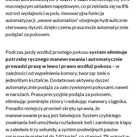
mocniejszym układem napędowym, co przekłada się na 8%
wzrost wydajności w polu. Innowacyjna funkcja
automatyzacji „weave automation” obejmuje hydraulicznie
sterowany dyszel, dzięki czemu prasa może automatycznie
podążać za pokosem.
Podczas jazdy wzdłuż prostego pokosu
system eliminuje
potrzebę ręcznego manewrowania i automatycznie
prowadzi prasę w lewo i prawo wzdłuż pokosu
– w
zależności od wypełnienia komory, tworząc bele o
jednolitym kształcie. Dodatkowo aktywny dyszel
automatycznie podąża za zakrzywionymi pokosami, nawet
w narożach. Prasa precyzyjnie podąża za pokosem,
eliminując pominięte zbiory i redukując manewry ciągnika.
Ponadto mniejszy promień skrętu sprawia, że
manewrowanie prasą jest łatwiejsze. System szybkiego
zwalniania beli umożliwia rozładunek beli i zamknięcie klapy
w zaledwie trzy sekundy, a system podwójnych pasów
sprasowuje materiał do 140 kg/m³, co stanowi 7% wzrost w