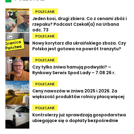
POLECANE
Jeden kosi, drugi zbiera. Co z cenami zbóż i
rzepaku? Podcast Czekał(a) na Urbana
odc. 73
POLECANE
Nowy korytarz dla ukraińskiego zboża. Czy
Polska jest gotowa na powrót tranzytu?
POLECANE
Czy tylko żniwa hamują podwyżki? –
Rynkowy Serwis Spod Lady – 7.08.26 r.
POLECANE
Ceny nawozów w żniwa 2025 i 2026. Za
większość produktów rolnicy płacą więcej
POLECANE
Kontrolerzy już sprawdzają gospodarstwa
ubiegające się o dopłaty bezpośrednie