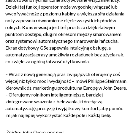
Dzięki tej funkcji operator może wygodniej włączać lub
wycofywać noże z poziomu kabiny, a większa siła działania
noży zapewnia równomierne cięcie wszystkich płodów
rolnych.
Konserwacja
jest też prostsza dzięki łatwym
punktom dostępu, długim okresom między smarowaniem
oraz systemowi automatycznego smarowania łańcucha.
Ekran dotykowy G5e zapewnia intuicyjną obsługę, a
automatyzacja prasy umożliwia rozładunek bez użycia rąk,
co zwiększa ogólną łatwość użytkowania.
– Wraz z nową generacją pras zwijających oferujemy coś
więcej niż tylko moc i wydajność – mówi Philippe Steinmann,
kierownik ds. marketingu produktu na Europę w John Deere.
– Oferujemy rolnikom inteligentniejsze, bardziej
zintegrowane wrażenia z belowania, które łączą
automatyzację, precyzję i wyjątkowy komfort, aby pomóc
im jak najlepiej wykorzystać każde pole i każdą belę.
Źródło: John Deere, opr. mw