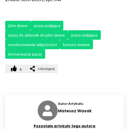
john deere
prasa zwijająca
prasy do zielonek do john deere
prasy zwijające
monitorowanie wilgotności
komory zmeine
konserwacje paszy
Udostępnij
6
Autor Artykułu:
Mateusz Wasak
Pozostałe artykuły tego autora