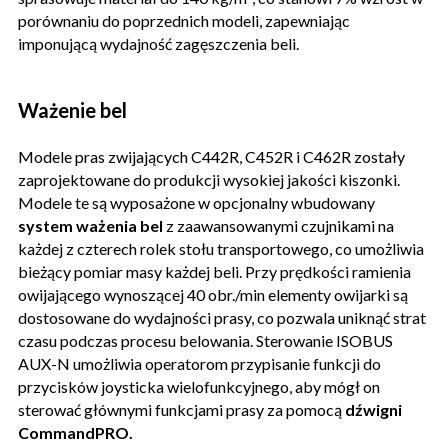
porównaniu do poprzednich modeli, zapewniając
imponującą wydajność zagęszczenia beli.
Ważenie bel
Modele pras zwijających C442R, C452R i C462R zostały
zaprojektowane do produkcji wysokiej jakości kiszonki.
Modele te są wyposażone w opcjonalny wbudowany
system ważenia bel
z zaawansowanymi czujnikami na
każdej z czterech rolek stołu transportowego, co umożliwia
bieżący pomiar masy każdej beli. Przy prędkości ramienia
owijającego wynoszącej 40 obr./min elementy owijarki są
dostosowane do wydajności prasy, co pozwala uniknąć strat
czasu podczas procesu belowania. Sterowanie ISOBUS
AUX-N umożliwia operatorom przypisanie funkcji do
przycisków joysticka wielofunkcyjnego, aby mógł on
sterować głównymi funkcjami prasy za pomocą
dźwigni
CommandPRO.