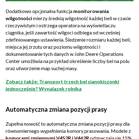
Dodatkowo opcjonalna funkcja
monitorowania
wilgotności
mierzy średnią wilgotność każdej beli w czasie
rzeczywistym i ostrzega operatora na wyświetlaczu
ciągnika, jeśli zawartość wilgoci odbiega od wcześniej
zdefiniowanego ustawienia. Śledzenie rozmiaru każdej beli,
miejsca jej zrzutu oraz poziomu wilgotności i
dokumentowanie tych danych w John Deere Operations
Center umożliwia na przykład określenie liczby bel na polu
oraz utworzenie map suchej masy.
Zobacz także: Transport trzech bel sianokiszonki
jednocześnie? Wynalazek rolnika
Automatyczna zmiana pozycji prasy
Zupełna nowość to automatyczna zmiana pozycji prasy dla
równomiernego wypełnienia komory prasowania. Modele z
komorami zmiennymi V452R i V462R
odznaczają się 15%