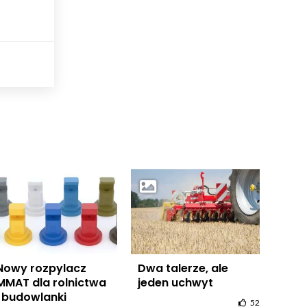
Nowy rozpylacz
Dwa talerze, ale
MMAT dla rolnictwa
jeden uchwyt
i budowlanki
52