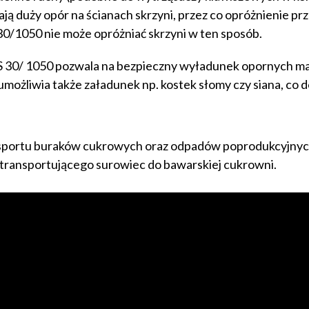
ą duży opór na ścianach skrzyni, przez co opróżnienie pr
 30/1050 nie może opróżniać skrzyni w ten sposób.
S 30/ 1050 pozwala na bezpieczny wyładunek opornych ma
umożliwia także załadunek np. kostek słomy czy siana, co 
nsportu buraków cukrowych oraz odpadów poprodukcyjnych
transportującego surowiec do bawarskiej cukrowni.