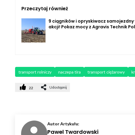
Przeczytaj również
9 ciągników i opryskiwacz samojezdny
akcji! Pokaz mocy z Agravis Technik Po
transport rolniczy
naczepa tira
transport ciężarowy
k
Udostępnij
22
Autor Artykułu:
Pawel Twardowski