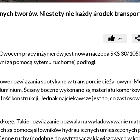
żnych tworów. Niestety nie każdy środek transport
22
 Owocem pracy inżynierów jest nowa naczepa SKS 30/1050
yni za pomocą sytemu ruchomej podłogi.
dowe rozwiązania spotykane w transporcie ciężarowym. M
luminium. Ściany boczne wykonane są materiału komórko
łość konstrukcji. Jednak najciekawsze jest to, co zastoso
łogę. Takie rozwiązanie pozwala na wyładowywanie mate
uch za pomocą siłowników hydraulicznych umieszczonych 
ienne ruchy (podobne do wytrząsaczy klawiszowych w kom