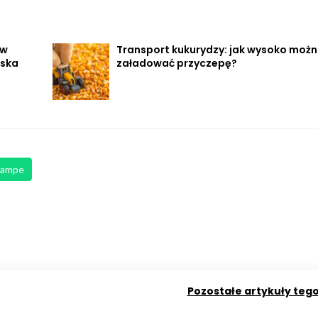
 w
Transport kukurydzy: jak wysoko moż
lska
załadować przyczepę?
rampe
Pozostałe artykuły teg