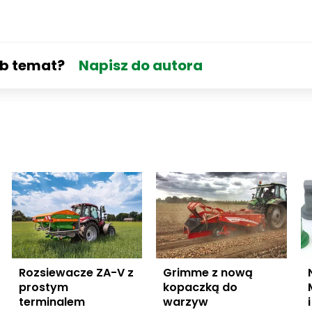
ub temat?
Napisz do autora
Rozsiewacze ZA-V z
Grimme z nową
prostym
kopaczką do
terminalem
warzyw