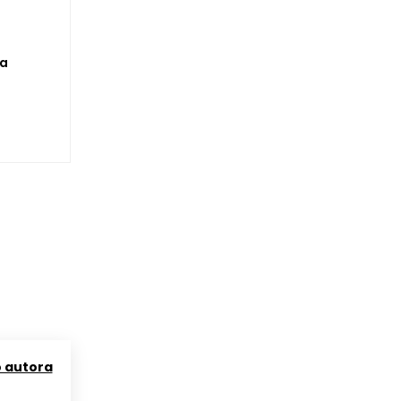
na
o autora