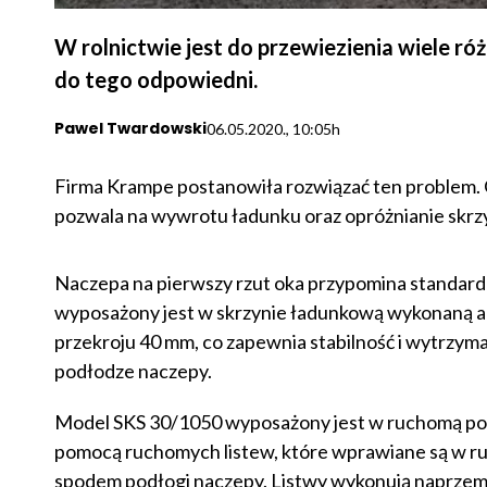
W rolnictwie jest do przewiezienia wiele ró
do tego odpowiedni.
Pawel Twardowski
06.05.2020., 10:05h
Firma Krampe postanowiła rozwiązać ten problem.
pozwala na wywrotu ładunku oraz opróżnianie skrz
Naczepa na pierwszy rzut oka przypomina standar
wyposażony jest w skrzynie ładunkową wykonaną a
przekroju 40 mm, co zapewnia stabilność i wytrzyma
podłodze naczepy.
Model SKS 30/1050 wyposażony jest w ruchomą pod
pomocą ruchomych listew, które wprawiane są w r
spodem podłogi naczepy. Listwy wykonują naprzem