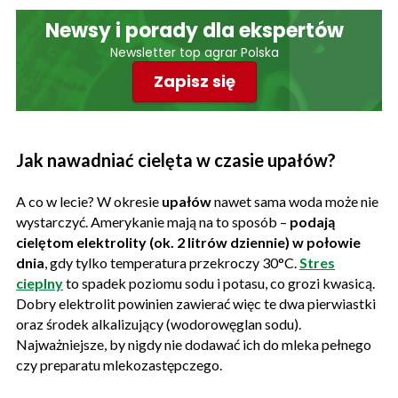
Newsy i porady dla ekspertów
Newsletter top agrar Polska
Zapisz się
Jak nawadniać cielęta w czasie upałów?
A co w lecie? W okresie
upałów
nawet sama woda może nie
wystarczyć. Amerykanie mają na to sposób –
podają
cielętom elektrolity (ok. 2 litrów dziennie) w połowie
dnia
, gdy tylko temperatura przekroczy 30°C.
Stres
cieplny
to spadek poziomu sodu i potasu, co grozi kwasicą.
Dobry elektrolit powinien zawierać więc te dwa pierwiastki
oraz środek alkalizujący (wodorowęglan sodu).
Najważniejsze, by nigdy nie dodawać ich do mleka pełnego
czy preparatu mlekozastępczego.