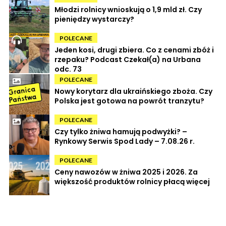
Młodzi rolnicy wnioskują o 1,9 mld zł. Czy
pieniędzy wystarczy?
POLECANE
Jeden kosi, drugi zbiera. Co z cenami zbóż i
rzepaku? Podcast Czekał(a) na Urbana
odc. 73
POLECANE
Nowy korytarz dla ukraińskiego zboża. Czy
Polska jest gotowa na powrót tranzytu?
POLECANE
Czy tylko żniwa hamują podwyżki? –
Rynkowy Serwis Spod Lady – 7.08.26 r.
POLECANE
Ceny nawozów w żniwa 2025 i 2026. Za
większość produktów rolnicy płacą więcej