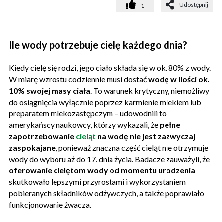
Udostępnij
1
Ile wody potrzebuje cielę każdego dnia?
Kiedy cielę się rodzi, jego ciało składa się w ok. 80% z wody.
W miarę wzrostu codziennie musi dostać
wodę w ilości ok.
10% swojej masy ciała
. To warunek krytyczny, niemożliwy
do osiągnięcia wyłącznie poprzez karmienie mlekiem lub
preparatem mlekozastępczym – udowodnili to
amerykańscy naukowcy, którzy wykazali, że
pełne
zapotrzebowanie
cieląt
na wodę nie jest zazwyczaj
zaspokajane
, ponieważ znaczna część cieląt nie otrzymuje
wody do wyboru aż do 17. dnia życia. Badacze zauważyli, że
oferowanie cielętom wody od momentu urodzenia
skutkowało lepszymi przyrostami i wykorzystaniem
pobieranych składników odżywczych, a także poprawiało
funkcjonowanie żwacza.