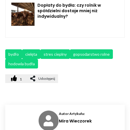
Dopłaty do bydła: czy rolnik w
spółdzielni dostaje mniej niż
indywidualny?
bydło
cielęta
stres cieplny
gopsodarstwo rolne
hodowla bydła
Udostępnij
1
Autor Artykułu:
Mira Wieczorek