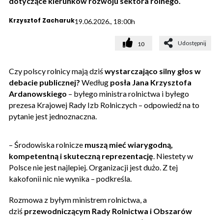
dotyczące kierunków rozwoju sektora rolnego.
Krzysztof Zacharuk
19.06.2026., 18:00h
Udostępnij
10
Czy polscy rolnicy mają dziś
wystarczająco silny głos w
debacie publicznej?
Według
posła
Jana Krzysztofa
Ardanowskiego
– byłego ministra rolnictwa i byłego
prezesa Krajowej Rady Izb Rolniczych – odpowiedź na to
pytanie jest jednoznaczna.
– Środowiska rolnicze
muszą mieć wiarygodną,
kompetentną i skuteczną reprezentację
. Niestety w
Polsce nie jest najlepiej. Organizacji jest dużo. Z tej
kakofonii nic nie wynika – podkreśla.
Rozmowa z byłym ministrem rolnictwa, a
dziś
przewodniczącym Rady Rolnictwa i Obszarów