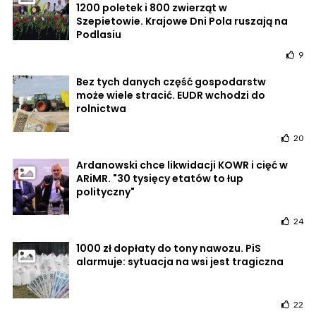
1200 poletek i 800 zwierząt w
Szepietowie. Krajowe Dni Pola ruszają na
Podlasiu
9
Bez tych danych część gospodarstw
może wiele stracić. EUDR wchodzi do
rolnictwa
20
Ardanowski chce likwidacji KOWR i cięć w
ARiMR. "30 tysięcy etatów to łup
polityczny"
24
1000 zł dopłaty do tony nawozu. PiS
alarmuje: sytuacja na wsi jest tragiczna
22