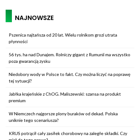
NAJNOWSZE
Pszenica najtańsza od 20 lat. Wielu rolnikom grozi utrata
płynności
56 tys. ha nad Dunajem. Rolniczy gigant z Rumunii ma wszystko
poza gwarancją zysku
Niedobory wody w Polsce to fakt. Czy można liczyć na poprawę
tej sytuacji?
Jabłka krajeńskie z ChOG. Maliszewski: szansa na produkt
premium
W Niemczech najgorsze plony buraków od dekad. Polska
uniknie tego scenariusza?
KRUS potrącił cały zasiłek chorobowy na zaległe składki. Czy
miał do tego prawo?