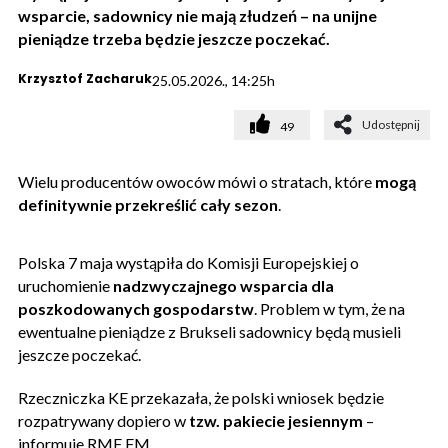
wsparcie, sadownicy nie mają złudzeń – na unijne
pieniądze trzeba będzie jeszcze poczekać.
Krzysztof Zacharuk
25.05.2026., 14:25h
Udostępnij
49
Wielu producentów owoców mówi o stratach, które
mogą
definitywnie przekreślić cały sezon
.
Polska 7 maja wystąpiła do Komisji Europejskiej o
uruchomienie
nadzwyczajnego wsparcia dla
poszkodowanych
gospodarstw
. Problem w tym, że na
ewentualne pieniądze z Brukseli sadownicy będą musieli
jeszcze poczekać.
Rzeczniczka KE przekazała, że polski wniosek będzie
rozpatrywany dopiero w
tzw. pakiecie jesiennym
–
informuje RMF FM.