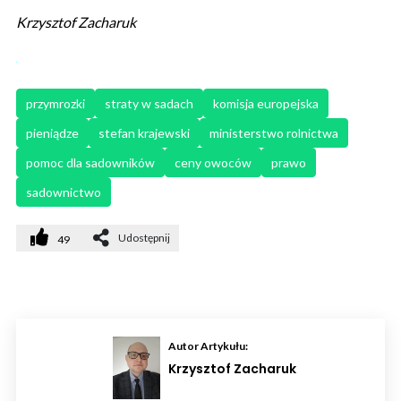
Krzysztof Zacharuk
przymrozki
straty w sadach
komisja europejska
pieniądze
stefan krajewski
ministerstwo rolnictwa
pomoc dla sadowników
ceny owoców
prawo
sadownictwo
Udostępnij
49
Autor Artykułu:
Krzysztof Zacharuk