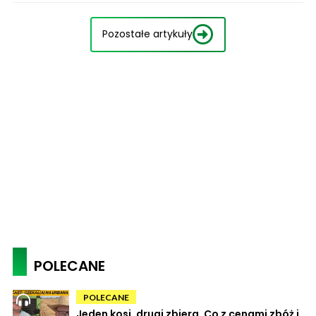
Pozostałe artykuły
POLECANE
POLECANE
Jeden kosi, drugi zbiera. Co z cenami zbóż i