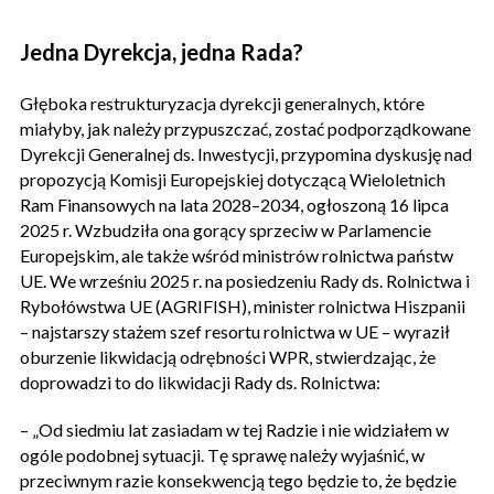
Jedna Dyrekcja, jedna Rada?
Głęboka restrukturyzacja dyrekcji generalnych, które
miałyby, jak należy przypuszczać, zostać podporządkowane
Dyrekcji Generalnej ds. Inwestycji, przypomina dyskusję nad
propozycją Komisji Europejskiej dotyczącą Wieloletnich
Ram Finansowych na lata 2028–2034, ogłoszoną 16 lipca
2025 r. Wzbudziła ona gorący sprzeciw w Parlamencie
Europejskim, ale także wśród ministrów rolnictwa państw
UE. We wrześniu 2025 r. na posiedzeniu Rady ds. Rolnictwa i
Rybołówstwa UE (AGRIFISH), minister rolnictwa Hiszpanii
– najstarszy stażem szef resortu rolnictwa w UE – wyraził
oburzenie likwidacją odrębności WPR, stwierdzając, że
doprowadzi to do likwidacji Rady ds. Rolnictwa:
– „Od siedmiu lat zasiadam w tej Radzie i nie widziałem w
ogóle podobnej sytuacji. Tę sprawę należy wyjaśnić, w
przeciwnym razie konsekwencją tego będzie to, że będzie