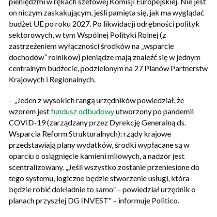
pieniędzmi w rękach szefowej Komisji Europejskiej. Nie jest
on niczym zaskakującym, jeśli pamięta się, jak ma wyglądać
budżet UE po roku 2027. Po likwidacji odrębności polityk
sektorowych, w tym Wspólnej Polityki Rolnej (z
zastrzeżeniem wyłączności środków na „wsparcie
dochodów” rolników) pieniądze mają znaleźć się w jednym
centralnym budżecie, podzielonym na 27 Planów Partnerstw
Krajowych i Regionalnych.
– „Jeden z wysokich rangą urzędników powiedział, że
wzorem jest
fundusz odbudowy
utworzony po pandemii
COVID-19 (zarządzany przez Dyrekcję Generalną ds.
Wsparcia Reform Strukturalnych): rządy krajowe
przedstawiają plany wydatków, środki wypłacane są w
oparciu o osiągnięcie kamieni milowych, a nadzór jest
scentralizowany. „Jeśli wszystko zostanie przeniesione do
tego systemu, logiczne będzie stworzenie usługi, która
będzie robić dokładnie to samo” – powiedział urzędnik o
planach przyszłej DG INVEST” – informuje Politico.