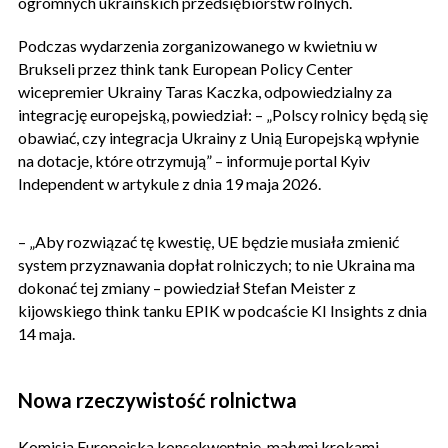
ogromnych ukraińskich przedsiębiorstw rolnych.
Podczas wydarzenia zorganizowanego w kwietniu w
Brukseli przez think tank European Policy Center
wicepremier Ukrainy Taras Kaczka, odpowiedzialny za
integrację europejską, powiedział: – „Polscy rolnicy będą się
obawiać, czy integracja Ukrainy z Unią Europejską wpłynie
na dotacje, które otrzymują” – informuje portal Kyiv
Independent w artykule z dnia 19 maja 2026.
– „Aby rozwiązać tę kwestię, UE będzie musiała zmienić
system przyznawania dopłat rolniczych; to nie Ukraina ma
dokonać tej zmiany – powiedział Stefan Meister z
kijowskiego think tanku EPIK w podcaście KI Insights z dnia
14 maja.
Nowa rzeczywistość rolnictwa
Komisja Europejska konsekwentnie, małymi krokami,