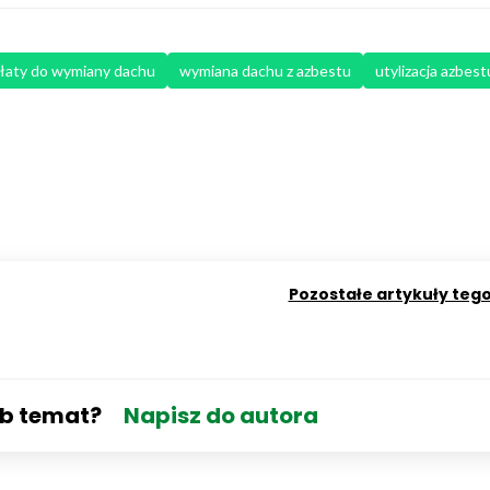
łaty do wymiany dachu
wymiana dachu z azbestu
utylizacja azbest
Pozostałe artykuły teg
ub temat?
Napisz do autora