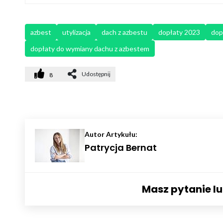
azbest
utylizacja
dach z azbestu
dopłaty 2023
dop
dopłaty do wymiany dachu z azbestem
Udostępnij
8
Autor Artykułu:
Patrycja Bernat
Masz pytanie l