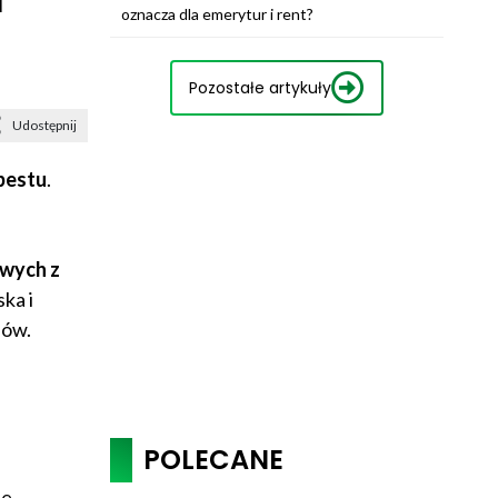
d
oznacza dla emerytur i rent?
Pozostałe artykuły
Udostępnij
bestu
.
wych z
ka i
hów.
POLECANE
ie