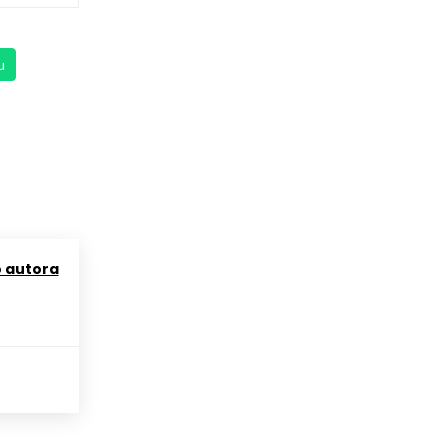
u
o autora