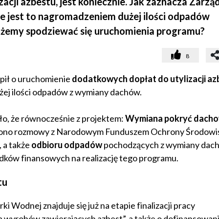
cji azbestu, jest koniecznie. Jak zaznacza Zarzą
e jest to nagromadzeniem dużej ilości odpadów
żemy spodziewać się uruchomienia programu?
8
ąpił o uruchomienie
dodatkowych dopłat do utylizacji az
żej ilości odpadów z wymiany dachów.
ło, że równocześnie z projektem:
Wymiana pokryć dacho
zono rozmowy z Narodowym Funduszem Ochrony Środowis
, a także
odbioru odpadów
pochodzących z wymiany dac
dków finansowych na realizację tego programu.
tu
odnej znajduje się już na etapie finalizacji pracy
 wyrobów zawierających azbest”, a także o dofinansowan