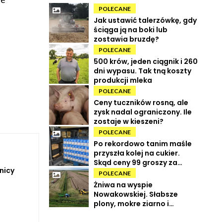
POLECANE
Jak ustawić talerzówkę, gdy
ściąga ją na boki lub
zostawia bruzdę?
POLECANE
500 krów, jeden ciągnik i 260
dni wypasu. Tak tną koszty
produkcji mleka
POLECANE
Ceny tuczników rosną, ale
zysk nadal ograniczony. Ile
zostaje w kieszeni?
POLECANE
Po rekordowo tanim maśle
przyszła kolej na cukier.
Skąd ceny 99 groszy za
nicy
kilogram?
POLECANE
Żniwa na wyspie
Nowakowskiej. Słabsze
plony, mokre ziarno i
wysokie koszty