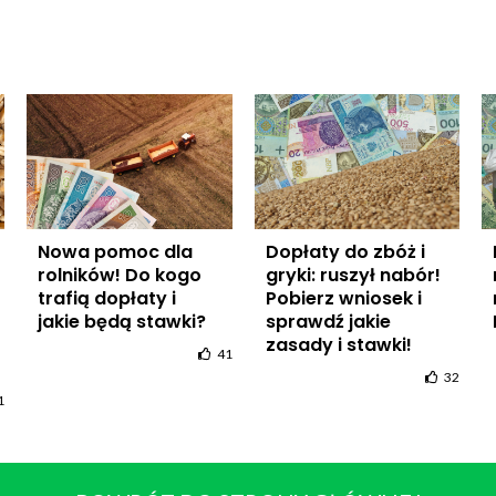
Nowa pomoc dla
Dopłaty do zbóż i
rolników! Do kogo
gryki: ruszył nabór!
trafią dopłaty i
Pobierz wniosek i
jakie będą stawki?
sprawdź jakie
zasady i stawki!
41
32
1