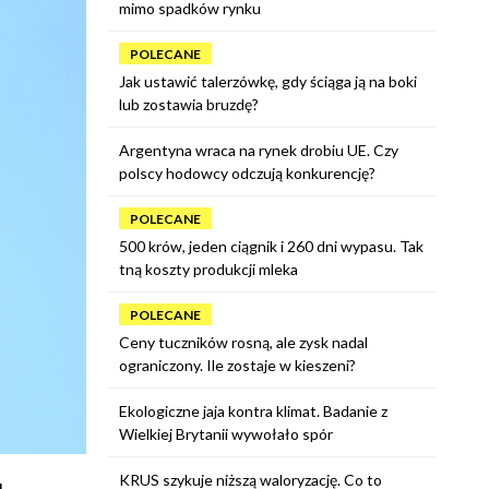
mimo spadków rynku
POLECANE
Jak ustawić talerzówkę, gdy ściąga ją na boki
lub zostawia bruzdę?
Argentyna wraca na rynek drobiu UE. Czy
polscy hodowcy odczują konkurencję?
POLECANE
500 krów, jeden ciągnik i 260 dni wypasu. Tak
tną koszty produkcji mleka
POLECANE
Ceny tuczników rosną, ale zysk nadal
ograniczony. Ile zostaje w kieszeni?
Ekologiczne jaja kontra klimat. Badanie z
Wielkiej Brytanii wywołało spór
KRUS szykuje niższą waloryzację. Co to