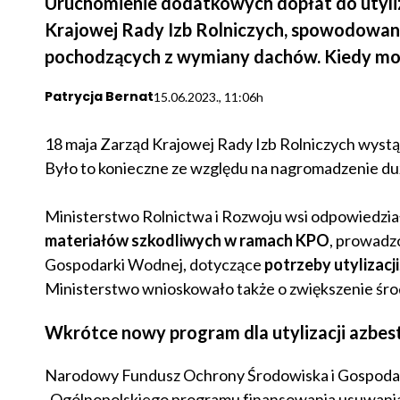
Uruchomienie dodatkowych dopłat do utyliza
Krajowej Rady Izb Rolniczych, spowodowan
pochodzących z wymiany dachów. Kiedy mo
Patrycja Bernat
15.06.2023., 11:06h
18 maja Zarząd Krajowej Rady Izb Rolniczych wyst
Było to konieczne ze względu na nagromadzenie du
Ministerstwo Rolnictwa i Rozwoju wsi odpowiedzia
materiałów szkodliwych w ramach KPO
, prowad
Gospodarki Wodnej, dotyczące
potrzeby utylizacji
Ministerstwo wnioskowało także o zwiększenie śro
Wkrótce nowy program dla utylizacji azbes
Narodowy Fundusz Ochrony Środowiska i Gospodarki W
„Ogólnopolskiego programu finansowania usuwania