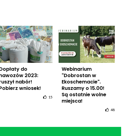
Dopłaty do
Webinarium
nawozów 2023:
"Dobrostan w
ruszył nabór!
Ekoschemacie".
Pobierz wniosek!
Ruszamy o 15.00!
Są ostatnie wolne
15
miejsca!
48