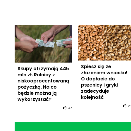
Spiesz się ze
Skupy otrzymają 445
złożeniem wniosku!
mln zł. Rolnicy z
O dopłacie do
niskooprocentowaną
pszenicy i gryki
pożyczką. Na co
zadecyduje
będzie można ją
kolejność
wykorzystać?
2
47