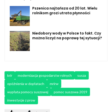
Pszenica najtańsza od 20 lat. Wielu
rolnikom grozi utrata płynności
Niedobory wody w Polsce to fakt. Czy
można liczyć na poprawę tej sytuacji?
krir
modernizacja gospodarstw rolnych
susza
opóźnienia w dopłatach
mrirw
wypłata pomocy suszowej
pomoc suszowa 2019
inwestycje z prow