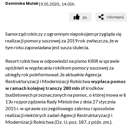
Dominika Mulak
19.05.2020., 14:05h
Udostępnij
20
Samorząd rolniczy z ogromnym niepokojem przygląda się
realizacji pomocy suszowej za 2019 rok zwłaszcza, że w
tym roku zapowiadana jest susza stulecia.
Resort rolnictwa w odpowiedzi na pismo KRiR w sprawie
opóźnień w wypłacaniu rolnikom pomocy suszowej za
ubiegły rok poinformował, że aktualnie Agencja
Restrukturyzacji i Modernizacji Rolnictwa
wypłaca pomoc
w ramach kolejnej transzy 280 mln zł
środków
budżetowych przeznaczonych na pomoc, o której mowa w §
13v rozporządzenia Rady Ministrów z dnia 27 stycznia
2015 r. w sprawie szczegółowego zakresu i sposobów
realizacji niektórych zadań Agencji Restrukturyzacji i
Modernizacji Rolnictwa (Dz. U. poz. 187, z późn. zm.).