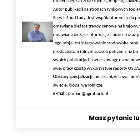
brokerskiej. Od 2000 roku zajmuje się anali
Autor publikacji na stronach rynkowych top a
Serwis Spod Lady. Jest współautorem cyklu po
omawiane bieżące trendy cenowe na krajowym 
omawiane bieżące informacje z biznesu oraz pr
Jego misją jest integrowanie środowiska pro
producentom rolnym sposób patrzenia na bizn
swoich publikacjach zwraca uwagę na najnows
swej pracy często wykorzystuje raporty USDA, 
Obszary specjalizacji:
analiza biznesowa, poró
świecie, biopaliwa rolnicze.
e-mail:
j.urban@agrohorti.pl
Masz pytanie l