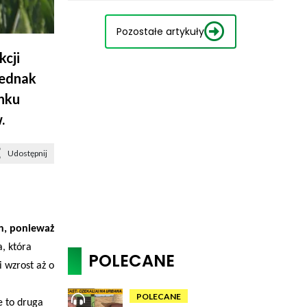
Pozostałe artykuły
cji
jednak
ynku
.
Udostępnij
ln, ponieważ
, która
POLECANE
 wzrost aż o
POLECANE
e to druga