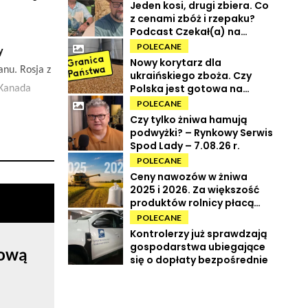
Jeden kosi, drugi zbiera. Co
z cenami zbóż i rzepaku?
Podcast Czekał(a) na
Urbana odc. 73
POLECANE
y
Nowy korytarz dla
anu. Rosja z
ukraińskiego zboża. Czy
Polska jest gotowa na
 Kanada
powrót tranzytu?
POLECANE
Czy tylko żniwa hamują
podwyżki? – Rynkowy Serwis
Spod Lady – 7.08.26 r.
POLECANE
Ceny nawozów w żniwa
2025 i 2026. Za większość
produktów rolnicy płacą
więcej
POLECANE
Kontrolerzy już sprawdzają
gospodarstwa ubiegające
rową
się o dopłaty bezpośrednie