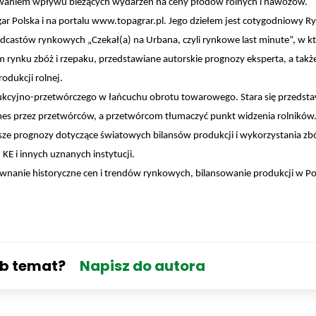
zowaniem wpływu bieżących wydarzeń na ceny płodów rolnych i nawozów.
gar Polska i na portalu www.topagrar.pl. Jego dziełem jest cotygodniowy 
dcastów rynkowych „Czekał(a) na Urbana, czyli rynkowe last minute”, w kt
rynku zbóż i rzepaku, przedstawiane autorskie prognozy eksperta, a takż
odukcji rolnej.
dukcyjno-przetwórczego w łańcuchu obrotu towarowego. Stara się przedsta
es przez przetwórców, a przetwórcom tłumaczyć punkt widzenia rolników
ze prognozy dotyczące światowych bilansów produkcji i wykorzystania zbó
KE i innych uznanych instytucji.
wnanie historyczne cen i trendów rynkowych, bilansowanie produkcji w Pol
ub temat?
Napisz do autora