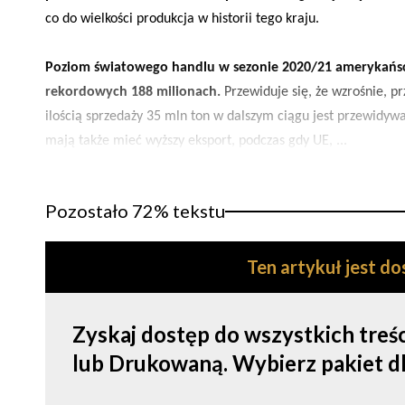
co do wielkości produkcja w historii tego kraju.
Poziom światowego handlu w sezonie 2020/21 amerykańscy 
rekordowych 188 milionach.
Przewiduje się, że wzrośnie, pr
ilością sprzedaży 35 mln ton w dalszym ciągu jest przewidyw
mają także mieć wyższy eksport, podczas gdy UE, ...
Pozostało 72% tekstu
Ten artykuł jest d
Zyskaj dostęp do wszystkich tre
lub Drukowaną. Wybierz pakiet dla s