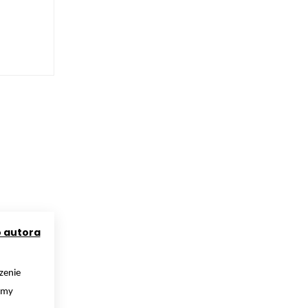
o autora
zenie
rmy