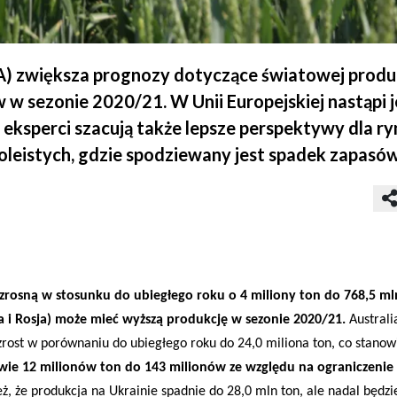
 zwiększa prognozy dotyczące światowej produk
w w sezonie 2020/21. W Unii Europejskiej nastąpi 
eksperci szacują także lepsze perspektywy dla r
oleistych, gdzie spodziewany jest spadek zapasów
wzrosną w stosunku do ubiegłego roku o 4 miliony ton do 768,5 m
 i Rosja)
może mieć wyższą produkcję w sezonie 2020/21.
Australia
zrost w porównaniu do ubiegłego roku do 24,0 miliona ton, co stanowi
wie 12 milionów ton do 143 milionów ze względu na ograniczenie
ż, że produkcja na Ukrainie spadnie do 28,0 mln ton, ale nadal będzi