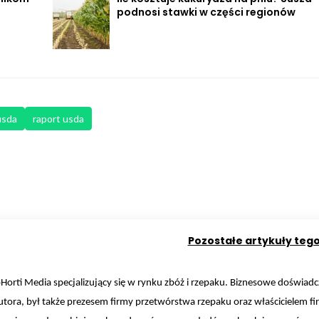
podnosi stawki w części regionów
usda
raport usda
Pozostałe artykuły teg
orti Media specjalizujący się w rynku zbóż i rzepaku. Biznesowe doświadc
tora, był także prezesem firmy przetwórstwa rzepaku oraz właścicielem fi