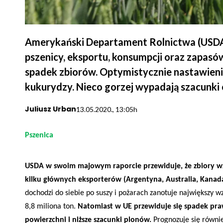
Amerykański Departament Rolnictwa (USDA)
pszenicy, eksportu, konsumpcji oraz zapasó
spadek zbiorów. Optymistycznie nastawieni 
kukurydzy. Nieco gorzej wypadają szacunki 
Juliusz Urban
13.05.2020., 13:05h
Pszenica
USDA w swoim majowym raporcie
przewiduje, że zbiory 
kilku głównych eksporterów (Argentyna, Australia, Kanada
dochodzi do siebie po suszy i pożarach zanotuje największy w
8,8 miliona ton.
Natomiast w UE przewiduje się spadek pra
powierzchni i niższe szacunki plonów.
Prognozuje się równie