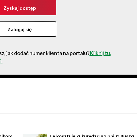
Zyskaj dostęp
Zaloguj się
z, jak dodać numer klienta na portalu?
Kliknij tu,
i.
lnikom
Ile kosztuje kukurydza na pniu? Susza