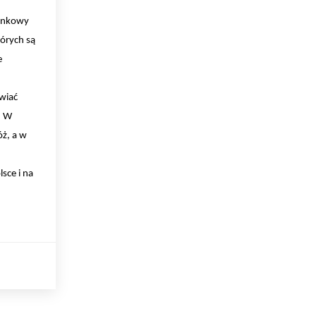
Rynkowy
órych są
e
wiać
. W
ż, a w
sce i na