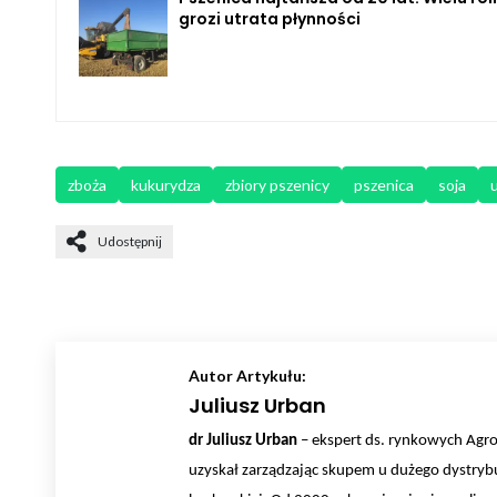
grozi utrata płynności
zboża
kukurydza
zbiory pszenicy
pszenica
soja
Udostępnij
Autor Artykułu:
Juliusz Urban
dr Juliusz Urban
– ekspert ds. rynkowych AgroH
uzyskał zarządzając skupem u dużego dystrybu