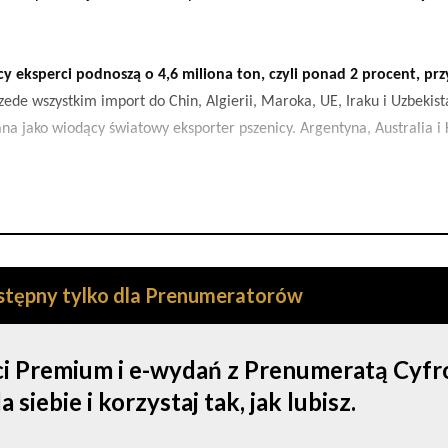
eksperci podnoszą o 4,6 miliona ton, czyli ponad 2 procent, prz
zede wszystkim import do Chin, Algierii, Maroka, UE, Iraku i Uzbekist
ana jako wiodący światowy eksporter pszenicy. Argentyna, Australia i
ostępny tylko dla Prenumeratorów
ści Premium i e-wydań z Prenumeratą Cyf
iebie i korzystaj tak, jak lubisz.