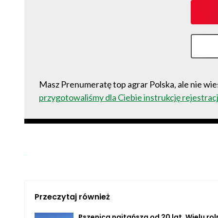
Masz Prenumeratę top agrar Polska, ale nie wies
przygotowaliśmy dla Ciebie instrukcję rejestracj
Przeczytaj również
Pszenica najtańsza od 20 lat. Wielu ro