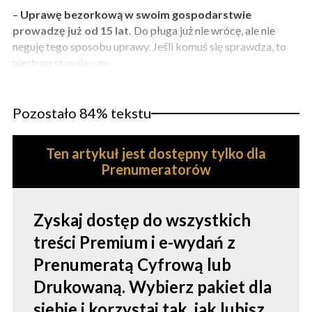
–
Uprawę bezorkową w swoim gospodarstwie
prowadzę już od 15 lat.
Do pługa już nie wrócę, ale nie
neguję tego sposobu uprawy. Jeśli komuś się sprawdza, to
niech go stosuje – m...
Pozostało 84% tekstu
Ten artykuł jest dostępny tylko dla
Prenumeratorów
Zyskaj dostęp do wszystkich
treści Premium i e-wydań z
Prenumeratą Cyfrową lub
Drukowaną. Wybierz pakiet dla
siebie i korzystaj tak, jak lubisz.