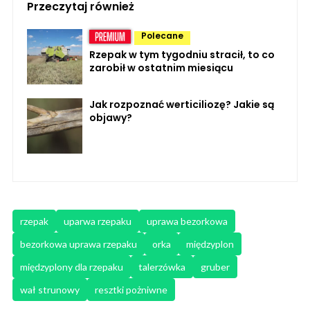
Przeczytaj również
Polecane
Rzepak w tym tygodniu stracił, to co
zarobił w ostatnim miesiącu
Jak rozpoznać werticiliozę? Jakie są
objawy?
rzepak
uparwa rzepaku
uprawa bezorkowa
bezorkowa uprawa rzepaku
orka
międzyplon
międzyplony dla rzepaku
talerzówka
gruber
wał strunowy
resztki pożniwne