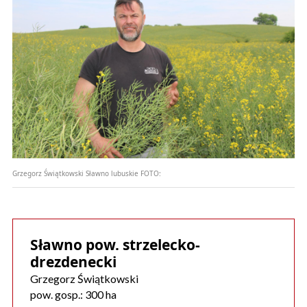
Grzegorz Świątkowski Sławno lubuskie
FOTO:
Sławno pow. strzelecko-
drezdenecki
Grzegorz Świątkowski
pow. gosp.: 300 ha