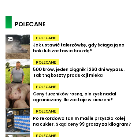
POLECANE
POLECANE
Jak ustawić talerzówkę, gdy ściąga ją na
boki lub zostawia bruzdę?
POLECANE
500 krów, jeden ciągnik i 260 dni wypasu.
Tak tną koszty produkcji mleka
POLECANE
Ceny tuczników rosną, ale zysk nadal
ograniczony. Ile zostaje w kieszeni?
POLECANE
Po rekordowo tanim maśle przyszła kolej
na cukier. Skąd ceny 99 groszy za kilogram?
POLECANE