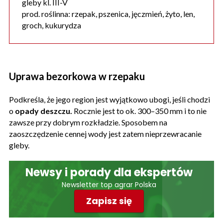
gleby kl. III-V
prod. roślinna: rzepak, pszenica, jęczmień, żyto, len,
groch, kukurydza
Uprawa bezorkowa w rzepaku
Podkreśla, że jego region jest wyjątkowo ubogi, jeśli chodzi
o
opady deszczu.
Rocznie jest to ok. 300–350 mm i to nie
zawsze przy dobrym rozkładzie. Sposobem na
zaoszczędzenie cennej wody jest zatem nieprzewracanie
gleby.
Newsy i porady dla ekspertów
Newsletter top agrar Polska
Zapisz się