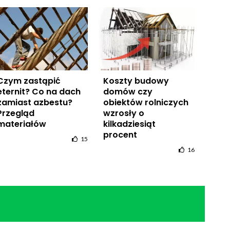
Czym zastąpić
Koszty budowy
eternit? Co na dach
domów czy
zamiast azbestu?
obiektów rolniczych
Przegląd
wzrosły o
materiałów
kilkadziesiąt
procent
15
16