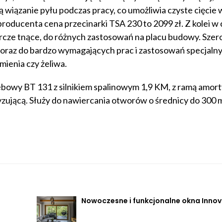
ą wiązanie pyłu podczas pracy, co umożliwia czyste cięcie 
oducenta cena przecinarki TSA 230 to 2099 zł. Z kolei w 
cze tnące, do różnych zastosowań na placu budowy. Szer
oraz do bardzo wymagających prac i zastosowań specjaln
mienia czy żeliwa.
ebowy BT 131 z silnikiem spalinowym 1,9 KM, z ramą amort
yzującą. Służy do nawiercania otworów o średnicy do 300
Nowoczesne i funkcjonalne okna Inno