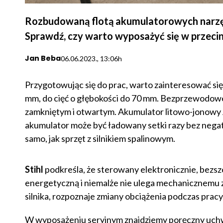
Rozbudowaną flotą akumulatorowych narzędz
Sprawdź, czy warto wyposażyć się w przeci
Jan Beba
06.06.2023., 13:06h
Przygotowując się do prac, warto zainteresować się
mm, do cięć o głębokości do 70 mm. Bezprzewodowe n
zamkniętym i otwartym. Akumulator litowo-jonowy 
akumulator może być ładowany setki razy bez nega
samo, jak sprzęt z silnikiem spalinowym.
Stihl
podkreśla, że sterowany elektronicznie, bezsz
energetyczną i niemalże nie ulega mechanicznemu z
silnika, rozpoznaje zmiany obciążenia podczas prac
W wyposażeniu seryjnym znajdziemy poręczny uchwy