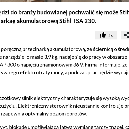
i do branży budowlanej pochwalić się może Stih
narkaę akumulatorową Stihl TSA 230.
56
 poręczną przecinarką akumulatorową, ze ściernicą o śred
arzędzie, o masie 3,9 kg, nadaje się do pracy w obszarze
AP 300 o napięciu znamionowym 36 V. Firma informuje, że
tywnego efektu utraty mocy, a podczas prac będzie wydajn
czotkowy silnik elektryczny charakteryzuje się wysoką wy
użyciu. Elektroniczny sterownik nieustannie kontroluje p
y i zapewnia optymalny poziom obrotów.
t, blokadę umożliwiającą łatwą wymianę tarczy tnącej, c