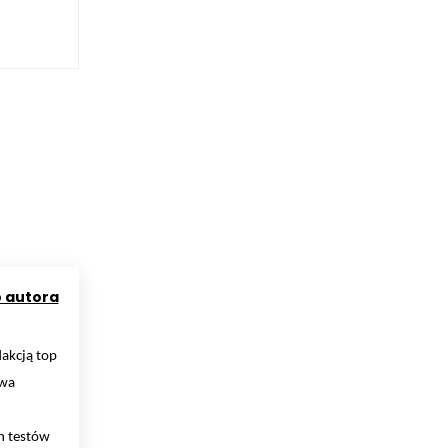
o autora
dakcją top
twa
h testów