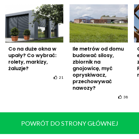
Co na duże okna w
Ile metrów od domu
upały? Co wybrać:
budować silosy,
rolety, markizy,
zbiornik na
żaluzje?
gnojowicę, myć
opryskiwacz,
21
przechowywać
nawozy?
38
POWRÓT DO STRONY GŁÓWNEJ