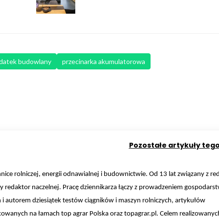
datek budowlany
przecinarka akumulatorowa
Pozostałe artykuły teg
hnice rolniczej, energii odnawialnej i budownictwie. Od 13 lat związany z re
y redaktor naczelnej. Pracę dziennikarza łączy z prowadzeniem gospodars
m i autorem dziesiątek testów ciągników i maszyn rolniczych, artykułów
owanych na łamach top agrar Polska oraz topagrar.pl. Celem realizowanyc