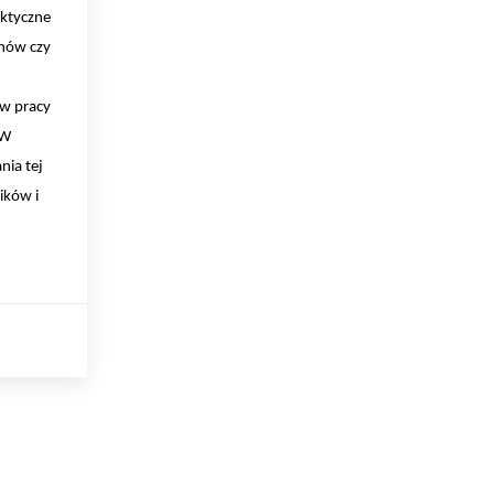
aktyczne
onów czy
ów pracy
 W
nia tej
ików i