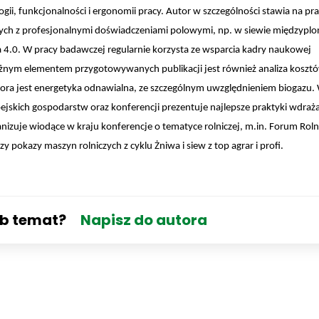
ii, funkcjonalności i ergonomii pracy. Autor w szczególności stawia na pr
nych z profesjonalnymi doświadczeniami polowymi, np. w siewie międzypl
a 4.0. W pracy badawczej regularnie korzysta ze wsparcia kadry naukowej
żnym elementem przygotowywanych publikacji jest również analiza koszt
tora jest energetyka odnawialna, ze szczególnym uwzględnieniem biogazu.
ropejskich gospodarstw oraz konferencji prezentuje najlepsze praktyki wdraża
anizuje wiodące w kraju konferencje o tematyce rolniczej, m.in. Forum Roln
pokazy maszyn rolniczych z cyklu Żniwa i siew z top agrar i profi.
ub temat?
Napisz do autora