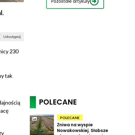
Pozostałe artykuły
l.
Udostępnij
nicy 230
y tak
POLECANE
dajnością
racę
POLECANE
Żniwa na wyspie
Nowakowskiej. Słabsze
zy