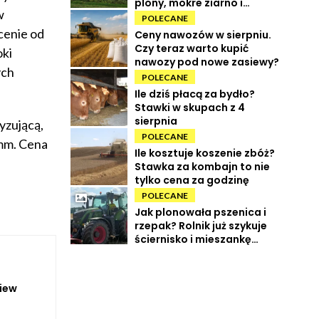
plony, mokre ziarno i
w
wysokie koszty
POLECANE
cenie od
Ceny nawozów w sierpniu.
Czy teraz warto kupić
oki
nawozy pod nowe zasiewy?
ych
POLECANE
Ile dziś płacą za bydło?
Stawki w skupach z 4
sierpnia
yzującą,
POLECANE
 mm. Cena
Ile kosztuje koszenie zbóż?
Stawka za kombajn to nie
tylko cena za godzinę
POLECANE
Jak plonowała pszenica i
rzepak? Rolnik już szykuje
ściernisko i mieszankę
międzyplonową
view