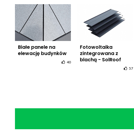
Białe panele na
Fotowoltaika
elewację budynków
zintegrowana z
blachą - SolRoof
40
57