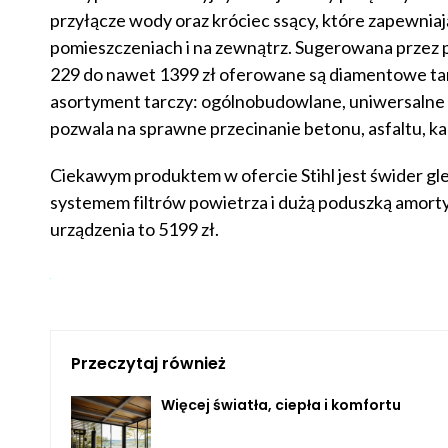
przyłącze wody oraz króciec ssący, które zapewniaj
pomieszczeniach i na zewnątrz. Sugerowana przez pr
229 do nawet 1399 zł oferowane są diamentowe tar
asortyment tarczy: ogólnobudowlane, uniwersalne 
pozwala na sprawne przecinanie betonu, asfaltu, ka
Ciekawym produktem w ofercie Stihl jest świder gl
systemem filtrów powietrza i dużą poduszką amort
urządzenia to 5199 zł.
Przeczytaj również
Więcej światła, ciepła i komfortu