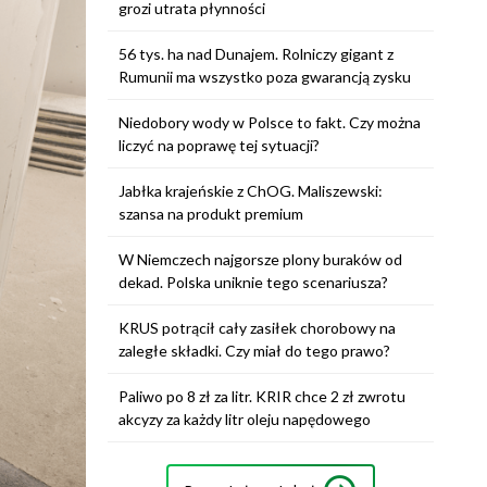
grozi utrata płynności
56 tys. ha nad Dunajem. Rolniczy gigant z
Rumunii ma wszystko poza gwarancją zysku
Niedobory wody w Polsce to fakt. Czy można
liczyć na poprawę tej sytuacji?
Jabłka krajeńskie z ChOG. Maliszewski:
szansa na produkt premium
W Niemczech najgorsze plony buraków od
dekad. Polska uniknie tego scenariusza?
KRUS potrącił cały zasiłek chorobowy na
zaległe składki. Czy miał do tego prawo?
Paliwo po 8 zł za litr. KRIR chce 2 zł zwrotu
akcyzy za każdy litr oleju napędowego