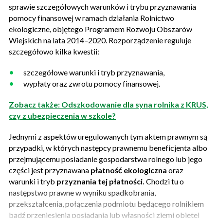
sprawie szczegółowych warunków i trybu przyznawania
pomocy finansowej w ramach działania Rolnictwo
ekologiczne, objętego Programem Rozwoju Obszarów
Wiejskich na lata 2014–2020. Rozporządzenie reguluje
szczegółowo kilka kwestii:
szczegółowe warunki i tryb przyznawania,
wypłaty oraz zwrotu pomocy finansowej.
Zobacz także: Odszkodowanie dla syna rolnika z KRUS,
czy z ubezpieczenia w szkole?
Jednymi z aspektów uregulowanych tym aktem prawnym są
przypadki, w których następcy prawnemu beneficjenta albo
przejmującemu posiadanie gospodarstwa rolnego lub jego
części jest przyznawana
płatność ekologiczna
oraz
warunki i tryb
przyznania tej płatności.
Chodzi tu o
następstwo prawne w wyniku spadkobrania,
przekształcenia, połączenia podmiotu będącego rolnikiem
bądź przeniesienia posiadania lub własności ziemi objętej