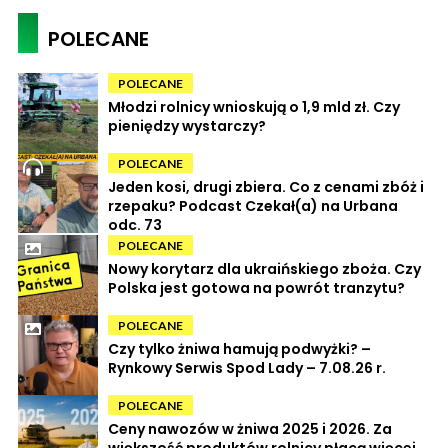
POLECANE
POLECANE
Młodzi rolnicy wnioskują o 1,9 mld zł. Czy
pieniędzy wystarczy?
POLECANE
Jeden kosi, drugi zbiera. Co z cenami zbóż i
rzepaku? Podcast Czekał(a) na Urbana
odc. 73
POLECANE
Nowy korytarz dla ukraińskiego zboża. Czy
Polska jest gotowa na powrót tranzytu?
POLECANE
Czy tylko żniwa hamują podwyżki? –
Rynkowy Serwis Spod Lady – 7.08.26 r.
POLECANE
Ceny nawozów w żniwa 2025 i 2026. Za
większość produktów rolnicy płacą więcej