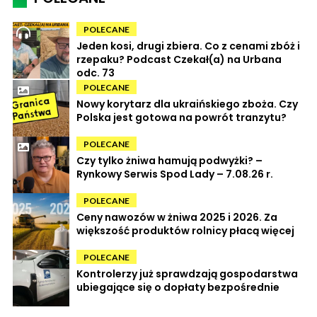
POLECANE
Jeden kosi, drugi zbiera. Co z cenami zbóż i
rzepaku? Podcast Czekał(a) na Urbana
odc. 73
POLECANE
Nowy korytarz dla ukraińskiego zboża. Czy
Polska jest gotowa na powrót tranzytu?
POLECANE
Czy tylko żniwa hamują podwyżki? –
Rynkowy Serwis Spod Lady – 7.08.26 r.
POLECANE
Ceny nawozów w żniwa 2025 i 2026. Za
większość produktów rolnicy płacą więcej
POLECANE
Kontrolerzy już sprawdzają gospodarstwa
ubiegające się o dopłaty bezpośrednie