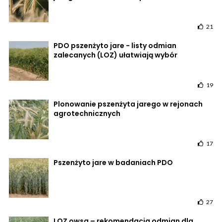
21
PDO pszenżyto jare - listy odmian
zalecanych (LOZ) ułatwiają wybór
19
Plonowanie pszenżyta jarego w rejonach
agrotechnicznych
17
Pszenżyto jare w badaniach PDO
27
LOZ owsa – rekomendacja odmian dla