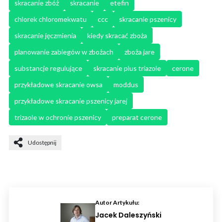
skracanie zbóż
skracanie
etefin
chlorek chloromekwatu
ccc
skracanie pszenicy
skracanie jęczmienia
kiedy skracać zboża
planowanie zabiegów w zbożach
zboża jare
substancje regulujące
skracanie plus triazole
cerone
przykładowe skracanie owsa
moddus
przykładowe skracanie pszenicy jarej
trizaole w ochronie pszenicy
preparat cerone
Udostępnij
Autor Artykułu:
Jacek Daleszyński