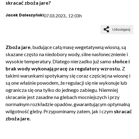
skracać zboża jare?
Jacek Daleszyński
07.03.2023., 12:03h
Udostępnij
Zboża jare
, budujące całą masę wegetatywną wiosną, są
skazane często na niedobory wody, silne nasłonecznienie i
wysokie temperatury. Dlatego nierzadko już samo
słońce i
brak wody wykonają pracę za regulatory wzrostu.
Z
takimi warunkami spotykamy się coraz częściej na wiosnę i
są one właśnie powodem, że regulacji się nie wykonuje lub
ogranicza się ona tylko do jednego zabiegu. Niemniej
skracanie jest zasadne na glebach mocniejszych i przy
normalnym rozkładzie opadów, gwarantującym optymalną
wilgotność gleby. Przypominamy zatem, jak i czym
skracać
zboża jare.