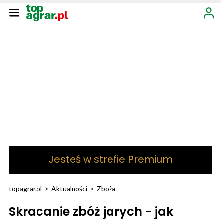
Jesteś w strefie Premium
topagrar.pl
>
Aktualności
>
Zboża
Skracanie zbóż jarych - jak