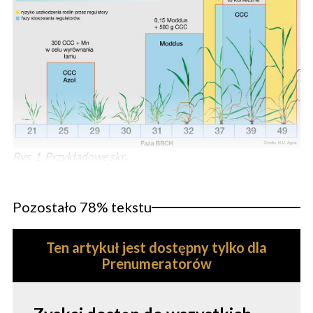
Rys. 1. Przykładowe skr...
Pozostało 78% tekstu
Ten artykuł jest dostępny tylko dla
Prenumeratorów