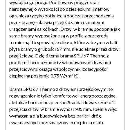
wystającego progu. Profilowany próg ze stali
nierdzewnej o wysokości do dziesięciu milimetrów
ogranicza ryzyko potknięcia podczas przechodzenia
przez bramę i ułatwia przejeżdżanie rozmaitymi
urządzeniami na kółkach. Drzwi w bramie, podobnie jak
same bramy, wyposażone są w profile z przegrodą
termiczną. To sprawia, że ciepło, które zatrzyma w hali
płyta bramy o grubości 67 mm, nie ucieknie przez drzwi
przejściowe. Dzięki temu brama SPU 67 Thermo z
profilem ThermoFrame i z wbudowanymi drzwiami
przejściowymi osiąga współczynnik izolacyjności
cieplnej na poziomie 0,75 W/(m²∙K).
Brama SPU 67 Thermo z drzwiami przejściowymi to
rozwiązanie nie tylko komfortowe i energooszczędne,
ale także bardzo bezpieczne. Standardowa szerokość
przejścia drzwi w bramie wynosi 905 mm, spełnia więc
wymagania dla budownictwa bez barier i dróg
ewakuacyjnych przeznaczonych do pięciu osób.