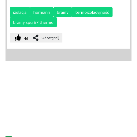
izolacja
hörmann
bramy
termoizolacyjność
bramy spu 67 thermo
Udostępnij
46