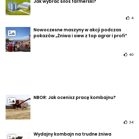
Jak wybrać silos farmerski?
4
Nowoczesne maszyny w akcji podczas
pokazów „Żniwa i siew z top agrar i profi”
40
NBOR: Jak ocenisz pracę kombajnu?
34
Wydajny kombajn na trudne żniwa