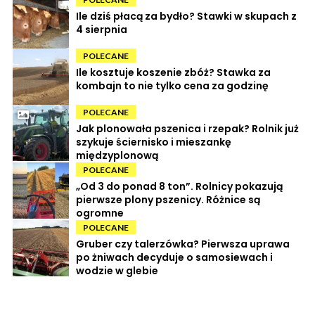
Ile dziś płacą za bydło? Stawki w skupach z
4 sierpnia
POLECANE
Ile kosztuje koszenie zbóż? Stawka za
kombajn to nie tylko cena za godzinę
POLECANE
Jak plonowała pszenica i rzepak? Rolnik już
szykuje ściernisko i mieszankę
międzyplonową
POLECANE
„Od 3 do ponad 8 ton”. Rolnicy pokazują
pierwsze plony pszenicy. Różnice są
ogromne
POLECANE
Gruber czy talerzówka? Pierwsza uprawa
po żniwach decyduje o samosiewach i
wodzie w glebie