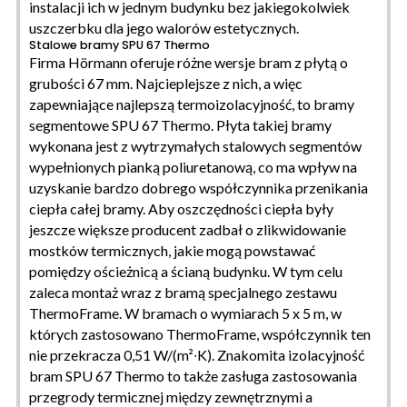
instalacji ich w jednym budynku bez jakiegokolwiek
uszczerbku dla jego walorów estetycznych.
Stalowe bramy SPU 67 Thermo
Firma Hörmann oferuje różne wersje bram z płytą o
grubości 67 mm. Najcieplejsze z nich, a więc
zapewniające najlepszą termoizolacyjność, to bramy
segmentowe SPU 67 Thermo. Płyta takiej bramy
wykonana jest z wytrzymałych stalowych segmentów
wypełnionych pianką poliuretanową, co ma wpływ na
uzyskanie bardzo dobrego współczynnika przenikania
ciepła całej bramy. Aby oszczędności ciepła były
jeszcze większe producent zadbał o zlikwidowanie
mostków termicznych, jakie mogą powstawać
pomiędzy ościeżnicą a ścianą budynku. W tym celu
zaleca montaż wraz z bramą specjalnego zestawu
ThermoFrame. W bramach o wymiarach 5 x 5 m, w
których zastosowano ThermoFrame, współczynnik ten
nie przekracza 0,51 W/(m²∙K). Znakomita izolacyjność
bram SPU 67 Thermo to także zasługa zastosowania
przegrody termicznej między zewnętrznymi a