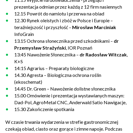
prezentacja odmian przez każdą z 12 firm nasiennych
12.15 Powrót do namiotu i przerwa na obiad
12.30 Rynek oleistych i zbóż w Polsce i Europie –
teraźniejszość i przyszłość –
Mirosław Marciniak
InfoGrain
13.15 Ochrona słonecznika przed szkodnikami –
dr
Przemysław Strażyński
, IOR Poznań
13:45 Nawożenie Słonecznika –
dr Radosław Witczak
,
K+S
14:15 Agrarius – Preparaty biologiczne
14.30 Agresta – Biologiczna ochrona roślin
(ekoschemat)
14.45 Dr. Green – Nawożenie dolistne słonecznika
15.00 Omówienie i prezentacja wystawianych maszyn:
Dad-Pol, AgroMetal CNC, Anderwald Satio Nawigacje,
15.30 Zakończenie spotkania
W czasie trwania wydarzenia w strefie gastronomicznej
czekają obiad, ciasto oraz gorące i zimne napoje. Podczas