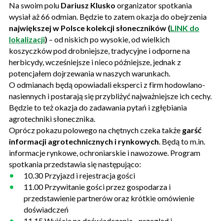
Na swoim polu
Dariusz Klusko
organizator spotkania
wysiał aż 66 odmian. Będzie to zatem okazja do obejrzenia
największej w Polsce kolekcji słoneczników (
LINK do
lokalizacji
)
– od niskich po wysokie, od wielkich
koszyczków pod drobniejsze, tradycyjne i odporne na
herbicydy, wcześniejsze i nieco późniejsze, jednak z
potencjałem dojrzewania w naszych warunkach.
O odmianach będą opowiadali eksperci z firm hodowlano-
nasiennych i postarają się przybliżyć najważniejsze ich cechy.
Będzie to też okazja do zadawania pytań i zgłębiania
agrotechniki słonecznika.
Oprócz pokazu polowego na chętnych czeka także
garść
informacji agrotechnicznych i rynkowych
. Będą to m.in.
informacje rynkowe, ochroniarskie i nawozowe. Program
spotkania przedstawia się następująco:
10.30 Przyjazd i rejestracja gości
11.00 Przywitanie gości przez gospodarza i
przedstawienie partnerów oraz krótkie omówienie
doświadczeń
11.15 Wyjście na doświadczenia - przegląd i