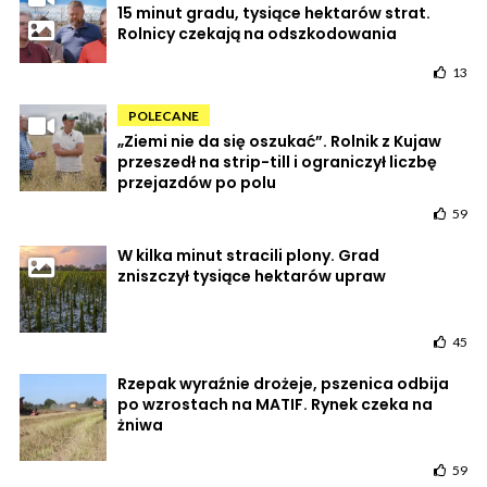
15 minut gradu, tysiące hektarów strat.
Rolnicy czekają na odszkodowania
13
POLECANE
„Ziemi nie da się oszukać”. Rolnik z Kujaw
przeszedł na strip-till i ograniczył liczbę
przejazdów po polu
59
W kilka minut stracili plony. Grad
zniszczył tysiące hektarów upraw
45
Rzepak wyraźnie drożeje, pszenica odbija
po wzrostach na MATIF. Rynek czeka na
żniwa
59