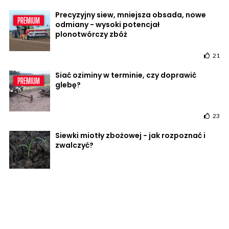
Precyzyjny siew, mniejsza obsada, nowe
odmiany - wysoki potencjał
plonotwórczy zbóż
21
Siać oziminy w terminie, czy doprawić
glebę?
23
Siewki miotły zbożowej - jak rozpoznać i
zwalczyć?
27