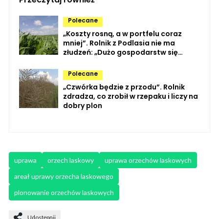
Polecane
„Koszty rosną, a w portfelu coraz
mniej”. Rolnik z Podlasia nie ma
złudzeń: „Dużo gospodarstw się
likwiduje”
Polecane
„Czwórka będzie z przodu”. Rolnik
zdradza, co zrobił w rzepaku i liczy na
dobry plon
uprawa
orzech laskowy
uprawa orzechów laskowych
areał uprawy orzecha laskowego
plonowanie orzechów laskowych
Udostępnij