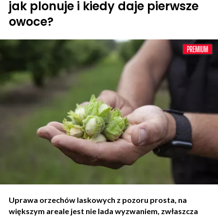
jak plonuje i kiedy daje pierwsze
owoce?
Uprawa orzechów laskowych z pozoru prosta, na
większym areale jest nie lada wyzwaniem, zwłaszcza