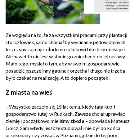
Ze względu na to, że za wszystkimi pracami przy plantacji
stoi człowiek, samo chociażby wycinanie pędów dolnych
leszczyny zajmuje młodemu rolnikowi bite trzy miesiące.
Ale nawet to nie jest w stanie go zniechęcić do jej uprawy.
Mało tego, myślał o tym, aby w swoim gospodarstwie
posadzić jeszcze inny gatunek orzecha i długo nie trzeba
było czekać na realizację. A to dopiero początek!
Z miasta na wieś
– Wszystko zaczęło się 15 lat temu, kiedy tata kupił
gospodarstwo tutaj, w Rudkach. Zawsze chciał uprawiać
ziemię i początkowo mieliśmy
zboża
– opowiada Mateusz
Golcz. Sam wtedy jeszcze studiował i nie był do końca
przekonany, czy zostać w Poznaniu, gdzie do tej pory