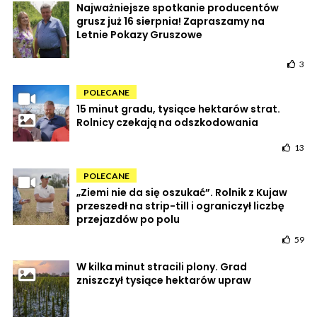
Najważniejsze spotkanie producentów
grusz już 16 sierpnia! Zapraszamy na
Letnie Pokazy Gruszowe
3
POLECANE
15 minut gradu, tysiące hektarów strat.
Rolnicy czekają na odszkodowania
13
POLECANE
„Ziemi nie da się oszukać”. Rolnik z Kujaw
przeszedł na strip-till i ograniczył liczbę
przejazdów po polu
59
W kilka minut stracili plony. Grad
zniszczył tysiące hektarów upraw