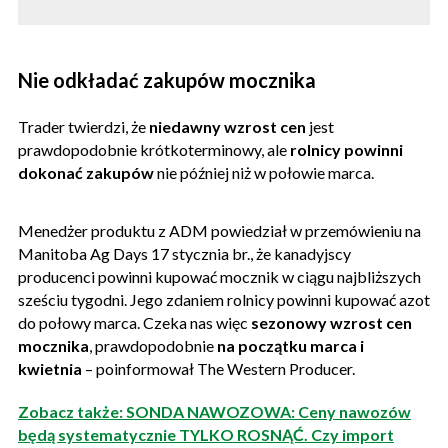
Nie odkładać zakupów mocznika
Trader twierdzi, że
niedawny wzrost cen
jest
prawdopodobnie krótkoterminowy, ale
rolnicy powinni
dokonać zakupów
nie później niż w połowie marca.
Menedżer produktu z ADM powiedział w przemówieniu na
Manitoba Ag Days 17 stycznia br., że kanadyjscy
producenci powinni kupować mocznik w ciągu najbliższych
sześciu tygodni. Jego zdaniem rolnicy powinni kupować azot
do połowy marca. Czeka nas więc
sezonowy wzrost cen
mocznika
, prawdopodobnie
na początku marca i
kwietnia
– poinformował The Western Producer.
Zobacz także: SONDA NAWOZOWA: Ceny nawozów
będą systematycznie TYLKO ROSNĄĆ. Czy import