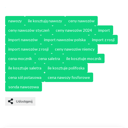
nawozy
ile kosztują nawozy
ceny nawozów
ceny nawozów styczeń
ceny nawozów 2024
import
import nawozów
import nawozów polska
import z rosji
import nawozów z rosji
ceny nawozów niemcy
cena mocznik
cena saletra
ile kosztuje mocznik
ile kosztuje saletra
ile kosztuje polifoska
cena sól potasowa
cena nawozy fosforowe
sonda nawozowa
Udostępnij