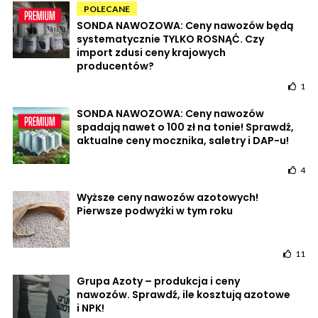
POLECANE
SONDA NAWOZOWA: Ceny nawozów będą
systematycznie TYLKO ROSNĄĆ. Czy
import zdusi ceny krajowych
producentów?
1
SONDA NAWOZOWA: Ceny nawozów
spadają nawet o 100 zł na tonie! Sprawdź,
aktualne ceny mocznika, saletry i DAP-u!
4
Wyższe ceny nawozów azotowych!
Pierwsze podwyżki w tym roku
11
Grupa Azoty – produkcja i ceny
nawozów. Sprawdź, ile kosztują azotowe
i NPK!