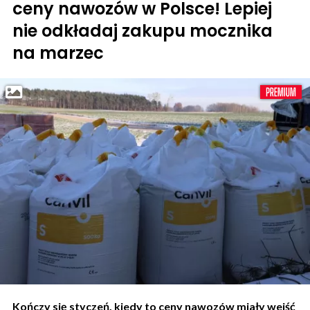
ceny nawozów w Polsce! Lepiej
nie odkładaj zakupu mocznika
na marzec
Kończy się styczeń, kiedy to ceny nawozów miały wejść