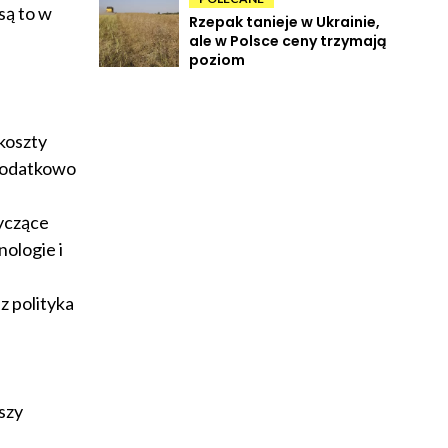
są to w
Rzepak tanieje w Ukrainie,
ale w Polsce ceny trzymają
poziom
koszty
 dodatkowo
yczące
ologie i
 polityka
szy