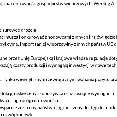
wają na rentowność gospodarstw wieprzowych. Według AI 
ie surowce drożeją
i muszą konkurować z hodowcami z innych krajów, gdzie 
estrykcyjne. Import taniej wieprzowiny z innych państw UE
ne przez Unię Europejską i krajowe władze regulacje dot
szają koszty produkcji i wymagają inwestycji w nowe techn
na rynku wewnętrznym i zewnętrznym, wahania popytu oraz
odukcji, niskie ceny skupu żywca oraz rosnące wymagania
wo osiąga próg rentowności.
sparcie ze strony państwa i ograniczony dostęp do fundu
 rozwój hodowli.