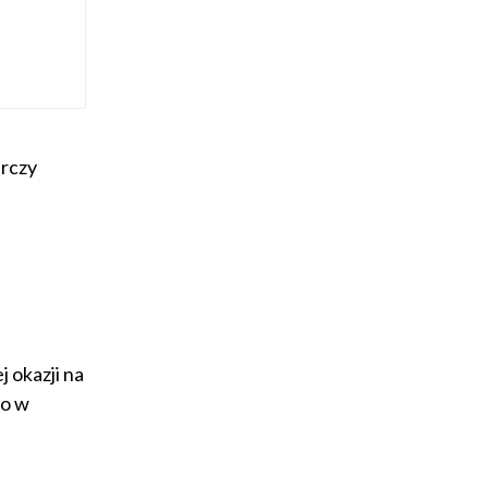
arczy
j okazji na
wo w