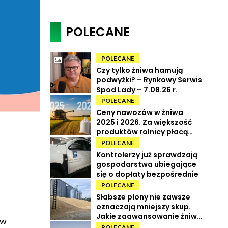
POLECANE
POLECANE
Czy tylko żniwa hamują
podwyżki? – Rynkowy Serwis
Spod Lady – 7.08.26 r.
POLECANE
Ceny nawozów w żniwa
2025 i 2026. Za większość
produktów rolnicy płacą
więcej
POLECANE
Kontrolerzy już sprawdzają
gospodarstwa ubiegające
się o dopłaty bezpośrednie
POLECANE
Słabsze plony nie zawsze
oznaczają mniejszy skup.
Jakie zaawansowanie żniw i
ów
ile kosztują zboża?
POLECANE