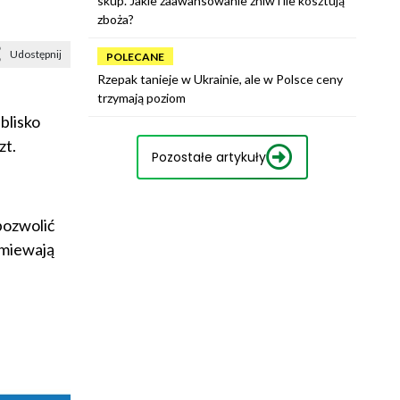
skup. Jakie zaawansowanie żniw i ile kosztują
zboża?
Udostępnij
POLECANE
Rzepak tanieje w Ukrainie, ale w Polsce ceny
trzymają poziom
blisko
zt.
Pozostałe artykuły
pozwolić
zmiewają