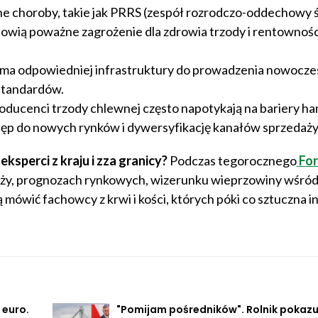
ne choroby, takie jak PRRS (zespół rozrodczo-oddechowy ś
owią poważne zagrożenie dla zdrowia trzody i rentownośc
e ma odpowiedniej infrastruktury do prowadzenia nowocze
 standardów.
oducenci trzody chlewnej często napotykają na bariery ha
tęp do nowych rynków i dywersyfikację kanałów sprzedaży
eksperci z kraju i zza granicy?
Podczas tegorocznego
Fo
nży, prognozach rynkowych, wizerunku wieprzowiny wśró
wić fachowcy z krwi i kości, których póki co sztuczna in
 euro.
"Pomijam pośredników". Rolnik pokazu