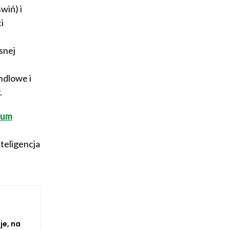
wiń) i
i
snej
ndlowe i
.
rum
d
teligencja
je, na