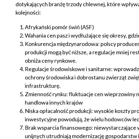
dotykających branżę trzody chlewnej, które wpły
kolejności:
Afrykański pomór świń (ASF)
Wahania cen pasz i wydłużające się okresy, gdz
Konkurencja międzynarodowa: polscy producenc
produkcji mogą być niższe, a regulacje mniej r
obniża ceny rynkowe.
Regulacje środowiskowe i sanitarne: wprowadza
ochrony środowiska i dobrostanu zwierząt zwięk
infrastrukturę.
Zmienność rynku: fluktuacje cen wieprzowiny 
handlowa innych krajów
Niska opłacalność produkcji: wysokie koszty pr
inwestycyjne powodują, że wielu hodowców led
Brak wsparcia finansowego: niewystarczające w
unijnych utrudniają modernizację gospodarstw i