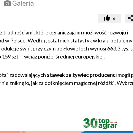
Galeria
6
 z trudnościami, które ograniczają im możliwość rozwoju i
ad w Polsce. Według ostatnich statystyk w kraju notujemy 
dukcję świń, przy czym pogłowie loch wynosi 663,3 tys. s
59 szt. – wciąż poniżej średniej europejskiej.
oża i zadowalających
stawek za żywiec producenci
mogli 
nie zniknęło, jak za dotknięciem magicznej różdżki. Wybr