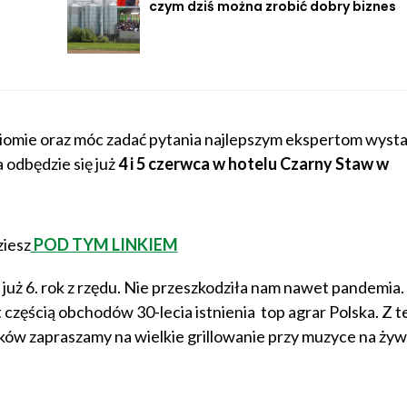
czym dziś można zrobić dobry biznes
oziomie oraz móc zadać pytania najlepszym ekspertom wyst
 odbędzie się już
4 i 5 czerwca w hotelu Czarny Staw w
ziesz
POD TYM LINKIEM
uż 6. rok z rzędu. Nie przeszkodziła nam nawet pandemia.
 częścią obchodów 30-lecia istnienia top agrar Polska. Z te
ków zapraszamy na wielkie grillowanie przy muzyce na ży