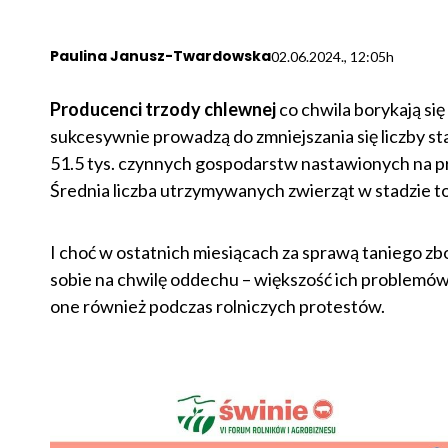
Paulina Janusz-Twardowska
02.06.2024., 12:05h
Producenci trzody chlewnej
co chwila borykają się
sukcesywnie prowadzą do zmniejszania się liczby st
51.5 tys. czynnych gospodarstw nastawionych na pro
Średnia liczba utrzymywanych zwierząt w stadzie to 1
I choć w ostatnich miesiącach za sprawą taniego zb
sobie na chwilę oddechu – większość ich problemów 
one również podczas rolniczych protestów.