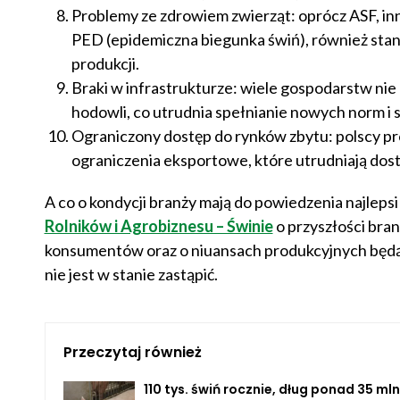
Problemy ze zdrowiem zwierząt: oprócz ASF, in
PED (epidemiczna biegunka świń), również stan
produkcji.
Braki w infrastrukturze: wiele gospodarstw ni
hodowli, co utrudnia spełnianie nowych norm i
Ograniczony dostęp do rynków zbytu: polscy pr
ograniczenia eksportowe, które utrudniają dos
A co o kondycji branży mają do powiedzenia najlepsi
Rolników i Agrobiznesu – Świnie
o przyszłości bra
konsumentów oraz o niuansach produkcyjnych będą mó
nie jest w stanie zastąpić.
Przeczytaj również
110 tys. świń rocznie, dług ponad 35 mln