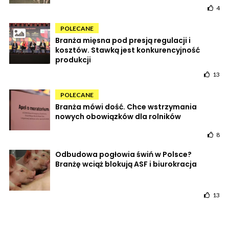
4
POLECANE
Branża mięsna pod presją regulacji i
kosztów. Stawką jest konkurencyjność
produkcji
13
POLECANE
Branża mówi dość. Chce wstrzymania
nowych obowiązków dla rolników
8
Odbudowa pogłowia świń w Polsce?
Branżę wciąż blokują ASF i biurokracja
13