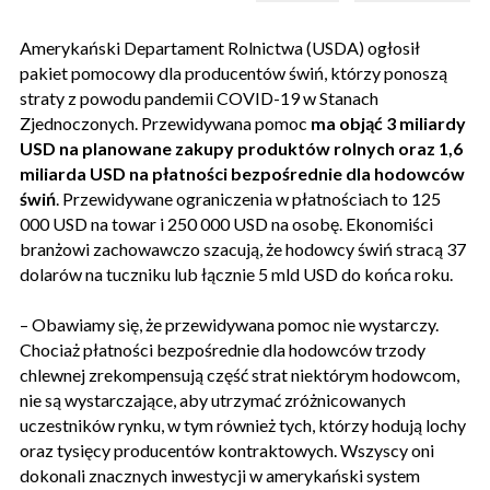
Amerykański Departament Rolnictwa (USDA) ogłosił
pakiet pomocowy dla producentów świń, którzy ponoszą
straty z powodu pandemii COVID-19 w Stanach
Zjednoczonych. Przewidywana pomoc
ma objąć 3 miliardy
USD na planowane zakupy produktów rolnych oraz 1,6
miliarda USD na płatności bezpośrednie dla hodowców
świń
. Przewidywane ograniczenia w płatnościach to 125
000 USD na towar i 250 000 USD na osobę. Ekonomiści
branżowi zachowawczo szacują, że hodowcy świń stracą 37
dolarów na tuczniku lub łącznie 5 mld USD do końca roku.
– Obawiamy się, że przewidywana pomoc nie wystarczy.
Chociaż płatności bezpośrednie dla hodowców trzody
chlewnej zrekompensują część strat niektórym hodowcom,
nie są wystarczające, aby utrzymać zróżnicowanych
uczestników rynku, w tym również tych, którzy hodują lochy
oraz tysięcy producentów kontraktowych. Wszyscy oni
dokonali znacznych inwestycji w amerykański system