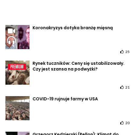
Koronakryzys dotyka branżę mięsną
25
Rynek tuczników: Ceny się ustabilizowały.
Czy jest szansa na podwyżki?
21
COVID-19 rujnuje farmy w USA
20
Grzegorz Kędzierski (Pellon): Klimat do