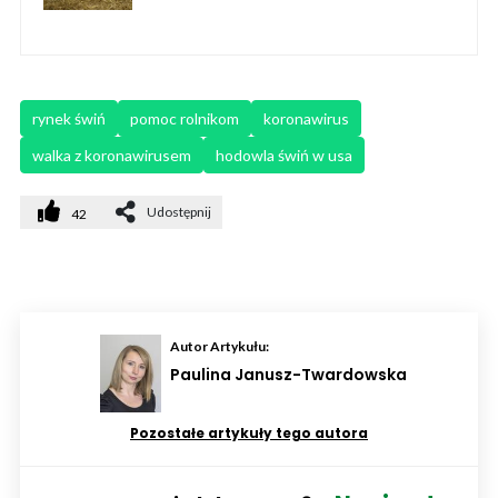
rynek świń
pomoc rolnikom
koronawirus
walka z koronawirusem
hodowla świń w usa
Udostępnij
42
Autor Artykułu:
Paulina Janusz-Twardowska
Pozostałe artykuły tego autora