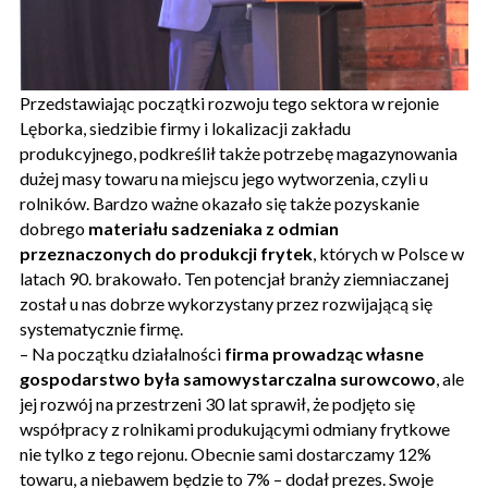
Przedstawiając początki rozwoju tego sektora w rejonie
Lęborka, siedzibie firmy i lokalizacji zakładu
produkcyjnego, podkreślił także potrzebę magazynowania
dużej masy towaru na miejscu jego wytworzenia, czyli u
rolników. Bardzo ważne okazało się także pozyskanie
dobrego
materiału sadzeniaka z odmian
przeznaczonych do produkcji frytek
, których w Polsce w
latach 90. brakowało. Ten potencjał branży ziemniaczanej
został u nas dobrze wykorzystany przez rozwijającą się
systematycznie firmę.
– Na początku działalności
firma prowadząc własne
gospodarstwo była samowystarczalna surowcowo
, ale
jej rozwój na przestrzeni 30 lat sprawił, że podjęto się
współpracy z rolnikami produkującymi odmiany frytkowe
nie tylko z tego rejonu. Obecnie sami dostarczamy 12%
towaru, a niebawem będzie to 7% – dodał prezes. Swoje