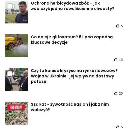
Ochrona herbicydowa zbóż – jak
zwalczyć jedno i dwuliścienne chwasty?
5
Co dalej z glifosatem? 6 lipca zapadną
kluczowe decyzje
15
Czy to koniec kryzysu na rynku nawozów?
Wojna w Ukrainie i jej wpływ na dostawy
potasu
23
Szarłat - żywotność nasion i jak z nim
walczyć?
5