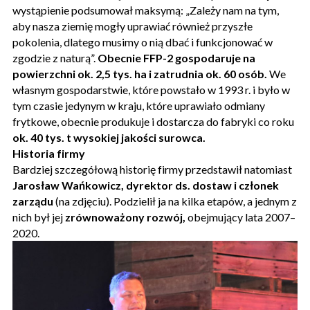
wystąpienie podsumował maksymą: „Zależy nam na tym,
aby nasza ziemię mogły uprawiać również przyszłe
pokolenia, dlatego musimy o nią dbać i funkcjonować w
zgodzie z naturą”.
Obecnie FFP-2 gospodaruje na
powierzchni ok. 2,5 tys. ha i zatrudnia ok. 60 osób.
We
własnym gospodarstwie, które powstało w 1993 r. i było w
tym czasie jedynym w kraju, które uprawiało odmiany
frytkowe, obecnie produkuje i dostarcza do fabryki co roku
ok. 40 tys. t wysokiej jakości surowca.
Historia firmy
Bardziej szczegółową historię firmy przedstawił natomiast
Jarosław Wańkowicz, dyrektor ds. dostaw i członek
zarządu
(na zdjęciu). Podzielił ja na kilka etapów, a jednym z
nich był jej
zrównoważony rozwój,
obejmujący lata 2007–
2020.