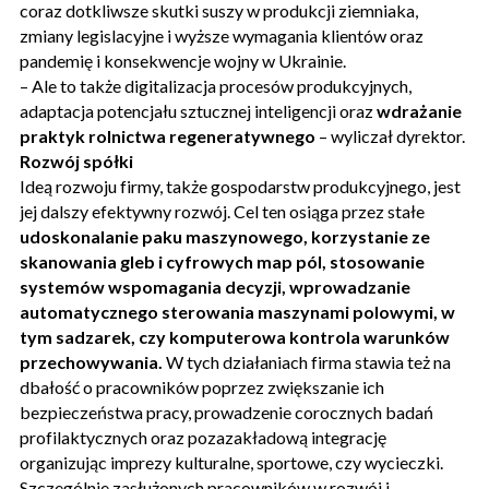
coraz dotkliwsze skutki suszy w produkcji ziemniaka,
zmiany legislacyjne i wyższe wymagania klientów oraz
pandemię i konsekwencje wojny w Ukrainie.
– Ale to także digitalizacja procesów produkcyjnych,
adaptacja potencjału sztucznej inteligencji oraz
wdrażanie
praktyk rolnictwa regeneratywnego
– wyliczał dyrektor.
Rozwój spółki
Ideą rozwoju firmy, także gospodarstw produkcyjnego, jest
jej dalszy efektywny rozwój. Cel ten osiąga przez stałe
udoskonalanie paku maszynowego, korzystanie ze
skanowania gleb i cyfrowych map pól, stosowanie
systemów wspomagania decyzji, wprowadzanie
automatycznego sterowania maszynami polowymi, w
tym sadzarek, czy komputerowa kontrola warunków
przechowywania.
W tych działaniach firma stawia też na
dbałość o pracowników poprzez zwiększanie ich
bezpieczeństwa pracy, prowadzenie corocznych badań
profilaktycznych oraz pozazakładową integrację
organizując imprezy kulturalne, sportowe, czy wycieczki.
Szczególnie zasłużonych pracowników w rozwój i