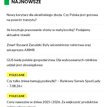
NAJNOWSZE
Nowy korytarz dla ukraińskiego zboża. Czy Polska jest gotowa
na powrót tranzytu?
Ile kosztuje prasowanie słomy w małą kostkę? Podajemy
aktualne stawki
Zmarł Ryszard Zarudzki. Były wiceminister rolnictwa oraz
wiceprezes ARiMR
GUS bada polskie gospodarstwa. Dla wylosowanych rolników
udział jest obowiązkowy
POLECANE
Czy tylko żniwa hamują podwyżki? – Rynkowy Serwis Spod Lady
– 7.08.26 r.
POLECANE
Ceny nawozów w żniwa 2025 i 2026. Za większość produktów
rolnicy płacą więcej