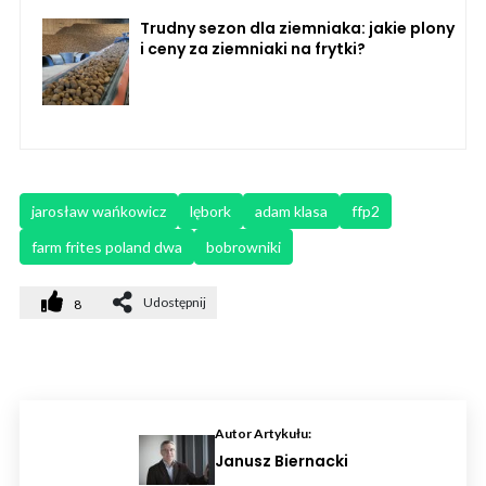
Trudny sezon dla ziemniaka: jakie plony
i ceny za ziemniaki na frytki?
jarosław wańkowicz
lębork
adam klasa
ffp2
farm frites poland dwa
bobrowniki
Udostępnij
8
Autor Artykułu:
Janusz Biernacki