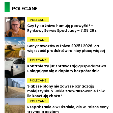
POLECANE
POLECANE
Czy tylko żniwa hamują podwyżki? –
Rynkowy Serwis Spod Lady – 7.08.26 r.
POLECANE
Ceny nawozów w żniwa 2025 i 2026. Za
większość produktów rolnicy płacą więcej
POLECANE
Kontrolerzy już sprawdzają gospodarstwa
ubiegające się o dopłaty bezpośrednie
POLECANE
Słabsze plony nie zawsze oznaczają
mniejszy skup. Jakie zaawansowanie żniw i
ile kosztują zboża?
POLECANE
Rzepak tanieje w Ukrainie, ale w Polsce ceny
trzymają poziom