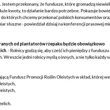
. Jestem przekonany, że fundusze, które gromadzą niewiel
duże kwoty, to działanie bardzo potrzebne. Pokazuje bowi
w do których chcemy przekonać polskich konsumentów ora
ar słuszne - powiedział dzisiaj na konferencji prasowej mi
anych od plantatorów rzepaku będzie obowiązkowo
ich
. - Rolnicy godzą się, aby cześć ich pieniędzy z funduszu
Wreszcie jedni rolnicy myślą o innych, a nie tylko każdy s
ającą Fundusz Promocji Roślin Oleistych w skład, której we
leistych,
leistych,
elich.