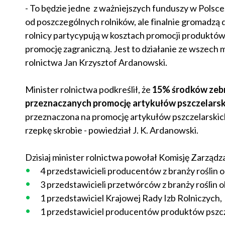
- To będzie jedne z ważniejszych funduszy w Polsce
od poszczególnych rolników, ale finalnie gromadzą 
rolnicy partycypują w kosztach promocji produktó
promocję zagraniczną. Jest to działanie ze wszech mi
rolnictwa Jan Krzysztof Ardanowski.
Minister rolnictwa podkreślił, że
15% środków zebr
przeznaczanych promocję artykułów pszczelarsk
przeznaczona na promocję artykułów pszczelarskich. 
rzepkę skrobie - powiedział J. K. Ardanowski.
Dzisiaj minister rolnictwa powołał Komisję Zarządz
4 przedstawicieli producentów z branży roślin o
3 przedstawicieli przetwórców z branży roślin o
1 przedstawiciel Krajowej Rady Izb Rolniczych,
1 przedstawiciel producentów produktów pszcz