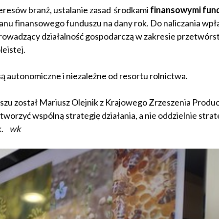
eresów branż, ustalanie zasad środkami
finansowymi fun
planu finansowego funduszu na dany rok. Do naliczania wpł
rowadzący działalność gospodarczą w zakresie przetwórst
leistej.
 są autonomiczne i niezależne od resortu rolnictwa.
zu został Mariusz Olejnik z Krajowego Zrzeszenia Prod
tworzyć wspólną strategię działania, a nie oddzielnie strat
k.
wk