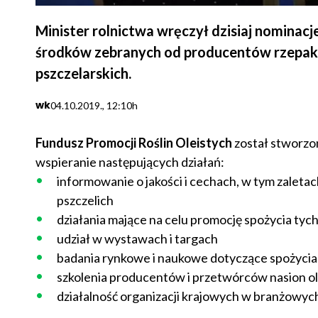
Minister rolnictwa wręczył dzisiaj nominac
środków zebranych od producentów rzepak
pszczelarskich.
wk
04.10.2019., 12:10h
Fundusz Promocji Roślin Oleistych
został stworzo
wspieranie następujących działań:
informowanie o jakości i cechach, w tym zaleta
pszczelich
działania mające na celu promocję spożycia ty
udział w wystawach i targach
badania rynkowe i naukowe dotyczące spożyci
szkolenia producentów i przetwórców nasion ol
działalność organizacji krajowych w branżowy