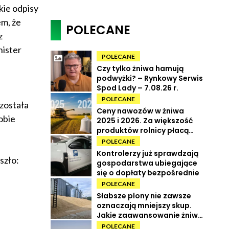
kie odpisy
em, że
POLECANE
z
nister
POLECANE
Czy tylko żniwa hamują
podwyżki? – Rynkowy Serwis
Spod Lady – 7.08.26 r.
POLECANE
 została
Ceny nawozów w żniwa
obie
2025 i 2026. Za większość
produktów rolnicy płacą
więcej
POLECANE
Kontrolerzy już sprawdzają
szło:
gospodarstwa ubiegające
się o dopłaty bezpośrednie
POLECANE
Słabsze plony nie zawsze
oznaczają mniejszy skup.
Jakie zaawansowanie żniw i
ile kosztują zboża?
POLECANE