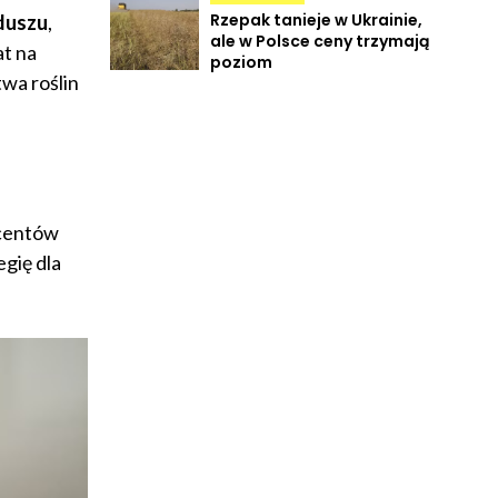
Rzepak tanieje w Ukrainie,
duszu
,
ale w Polsce ceny trzymają
at na
poziom
wa roślin
ucentów
egię dla