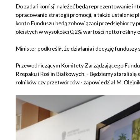
Do zadań komisji należeć będą reprezentowanie int
opracowanie strategii promocji, a także ustalenie 
konto Funduszu będą zobowiązani przedsiębiorcy p
oleistych w wysokości 0,2% wartości netto rośliny o
Minister podkreślił, że działania i decyzję funduszy
Przewodniczącym Komitety Zarządzającego Fundus
Rzepaku i Roślin Białkowych. - Będziemy starali się s
rolników czy przetwórców - zapowiedział M. Olejni