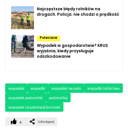
Najczęstsze błędy rolników na
drogach. Policja: nie chodzi o prędkość
Polecane
Wypadek w gospodarstwie? KRUS
wyjaśnia, kiedy przysługuje
odszkodowanie
wypadek
wypadki
wypadek na polu
wypadki rolnictwo
wypadek awionetki
awionetka
wypadek na plantacji borówki
Udostępnij
6