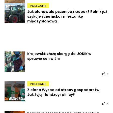
POLECANE
Jak plonowała pszenica i rzepak? Rolnik już
szykuje ściernisko i mieszankę
międzyplonową
Krajewski: złożę skargę do UOKiK w
sprawie cen wiśni
1
POLECANE
Zielona Wyspa od strony gospodarstw.
Jak żyją irlandzcy rolnicy?
4