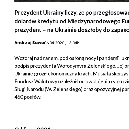
Prezydent Ukrainy liczy, że po przegłosowa
dolarów kredytu od Międzynarodowego Fund
prezydent – na Ukrainie doszłoby do zapaśc
Andrzej Sawa
06.04.2020., 13:04h
Wczoraj nad ranem, pod osłoną nocy i pandemii, uk
podpis prezydenta Wołodymyra Zelenskiego. Jej pr
Ukrainie groził ekonomiczny krach. Musiała skorzy
Fundusz Walutowy uzależnił od uwolnienia rynku zie
Sługi Narodu (W. Zelenskiego) oraz opozycyjnej par
450 posłów.