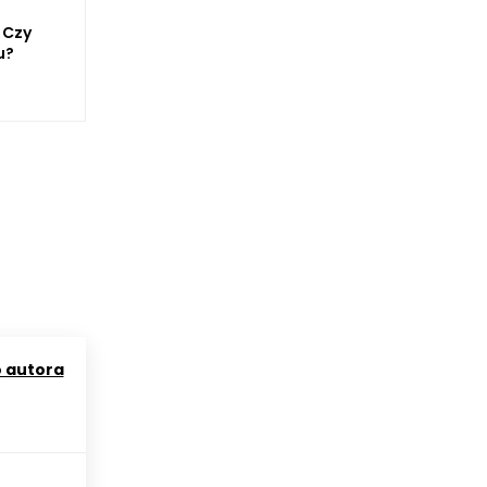
 Czy
u?
o autora