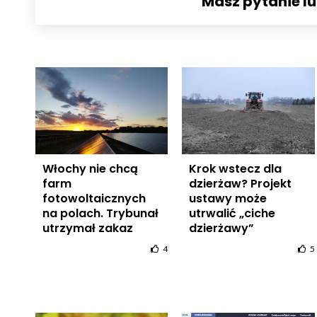
Masz pytanie l
Włochy nie chcą
Krok wstecz dla
farm
dzierżaw? Projekt
fotowoltaicznych
ustawy może
na polach. Trybunał
utrwalić „ciche
utrzymał zakaz
dzierżawy”
4
5