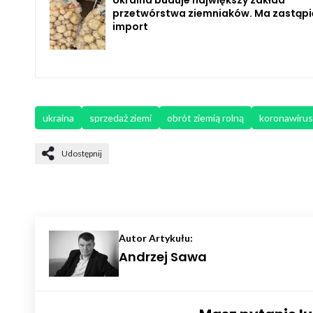
przetwórstwa ziemniaków. Ma zastąpi
import
ukraina
sprzedaż ziemi
obrót ziemią rolną
koronawirus
Udostępnij
Autor Artykułu:
Andrzej Sawa