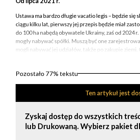
Od lipca 2021 r.
Ustawa ma bardzo długie vacatio legis – będzie się 
ciągu kilku lat, pierwszy jej przepis będzie miał zas
do 100 ha nabędą obywatele Ukrainy, zaś od 2024 r. 
mogły nabywać spółki. Muszą być one zarejestrowane
mogli nabywać jej udziałów, także po zakupie ziemi. C
Pozostało 77% tekstu
Ten artykuł jest d
Zyskaj dostęp do wszystkich tre
lub Drukowaną. Wybierz pakiet dla s