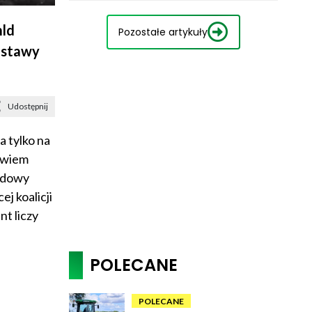
mld
Pozostałe artykuły
ustawy
Udostępnij
a tylko na
owiem
rodowy
j koalicji
t liczy
POLECANE
POLECANE