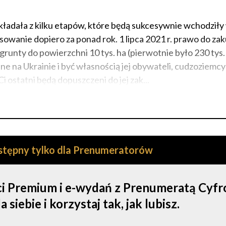
składała z kilku etapów, które będą sukcesywnie wchodziły
tosowanie dopiero za ponad rok. 1 lipca 2021 r. prawo do za
grunty do powierzchni 10 tys. ha (pierwotnie było 230 tys.
 na Ukrainie i być własnością jej obywateli, cudzoziemcy
i ostatni będą dopuszczeni do jej zak...
ostępny tylko dla Prenumeratorów
ści Premium i e-wydań z Prenumeratą Cyf
iebie i korzystaj tak, jak lubisz.