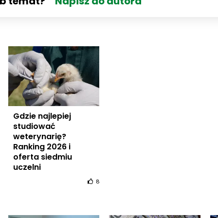
ub temat?
Napisz do autora
Gdzie najlepiej
studiować
weterynarię?
Ranking 2026 i
oferta siedmiu
uczelni
8