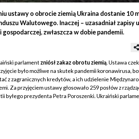
niu ustawy o obrocie ziemią Ukraina dostanie 10 
uszu Walutowego. Inaczej – uzasadniał zapisy 
i gospodarczej, zwłaszcza w dobie pandemii.
raiński parlament
zniósł zakaz obrotu ziemią
. Ustawa czek
zyjęcie było możliwe na skutek pandemii koronawirusa, b
stać z zagranicznych kredytów, a ich udzielenie Międzyna
mi. Za przyjęciem ustawy głosowało 259 posłów z rządzące
tii byłego prezydenta Petra Poroszenki. Ukraiński parlamen