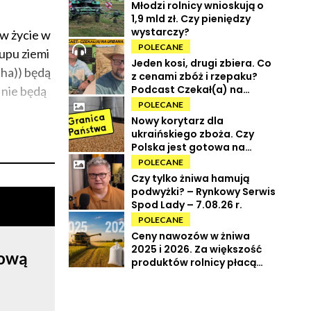
Młodzi rolnicy wnioskują o
1,9 mld zł. Czy pieniędzy
wystarczy?
 w życie w
POLECANE
kupu ziemi
Jeden kosi, drugi zbiera. Co
 ha)) będą
z cenami zbóż i rzepaku?
Podcast Czekał(a) na
 nie będą
Urbana odc. 73
POLECANE
Nowy korytarz dla
ukraińskiego zboża. Czy
Polska jest gotowa na
powrót tranzytu?
POLECANE
Czy tylko żniwa hamują
podwyżki? – Rynkowy Serwis
Spod Lady – 7.08.26 r.
POLECANE
Ceny nawozów w żniwa
2025 i 2026. Za większość
rową
produktów rolnicy płacą
więcej