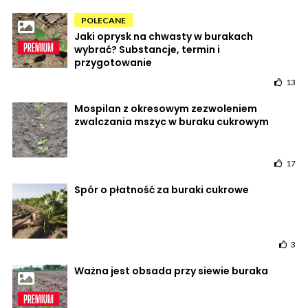
POLECANE
Jaki oprysk na chwasty w burakach
wybrać? Substancje, termin i
przygotowanie
13
Mospilan z okresowym zezwoleniem
zwalczania mszyc w buraku cukrowym
17
Spór o płatność za buraki cukrowe
3
Ważna jest obsada przy siewie buraka