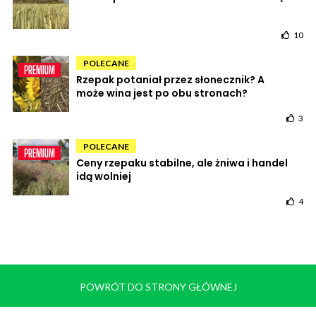
10
POLECANE
Rzepak potaniał przez słonecznik? A
może wina jest po obu stronach?
3
POLECANE
Ceny rzepaku stabilne, ale żniwa i handel
idą wolniej
4
POWRÓT DO STRONY GŁÓWNEJ