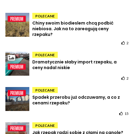
POLECANE
Chiny swoim biodieslem chcą podbić
niebiosa. Jak na to zareagują ceny
rzepaku?
2
POLECANE
Dramatycznie słaby import rzepaku, a
ceny nadal niskie
2
POLECANE
Spadek przerobu już odczuwamy, a co z
cenami rzepaku?
15
POLECANE
Jak rzepak radzi sobie z cłami na canolę?