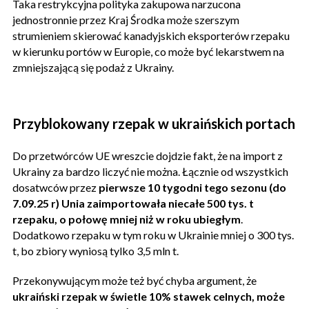
Taka restrykcyjna polityka zakupowa narzucona
jednostronnie przez Kraj Środka może szerszym
strumieniem skierować kanadyjskich eksporterów rzepaku
w kierunku portów w Europie, co może być lekarstwem na
zmniejszającą się podaż z Ukrainy.
Przyblokowany rzepak w ukraińskich portach
Do przetwórców UE wreszcie dojdzie fakt, że na import z
Ukrainy za bardzo liczyć nie można. Łącznie od wszystkich
dosatwców przez
pierwsze 10 tygodni tego sezonu (do
7.09.25 r) Unia zaimportowała niecałe 500 tys. t
rzepaku, o połowę mniej niż w roku ubiegłym
.
Dodatkowo rzepaku w tym roku w Ukrainie mniej o 300 tys.
t, bo zbiory wyniosą tylko 3,5 mln t.
Przekonywującym może też być chyba argument, że
ukraiński rzepak w świetle 10% stawek celnych, może