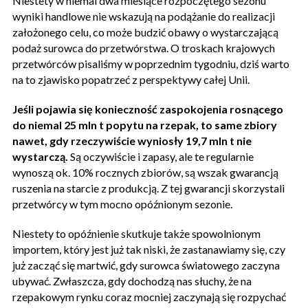
Niestety w niemal dwa miesiące rozpoczętego sezonu
wyniki handlowe nie wskazują na podążanie do realizacji
założonego celu, co może budzić obawy o wystarczającą
podaż surowca do przetwórstwa. O troskach krajowych
przetwórców pisaliśmy w poprzednim tygodniu, dziś warto
na to zjawisko popatrzeć z perspektywy całej Unii.
Jeśli pojawia się konieczność zaspokojenia rosnącego
do niemal 25 mln t popytu na rzepak, to same zbiory
nawet, gdy rzeczywiście wyniosły 19,7 mln t nie
wystarczą.
Są oczywiście i zapasy, ale te regularnie
wynoszą ok. 10% rocznych zbiorów, są wszak gwarancją
ruszenia na starcie z produkcją. Z tej gwarancji skorzystali
przetwórcy w tym mocno opóźnionym sezonie.
Niestety to opóźnienie skutkuje także spowolnionym
importem, który jest już tak niski, że zastanawiamy się, czy
już zacząć się martwić, gdy surowca światowego zaczyna
ubywać. Zwłaszcza, gdy dochodzą nas słuchy, że na
rzepakowym rynku coraz mocniej zaczynają się rozpychać