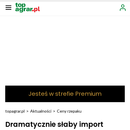
Jesteś w strefie Premium
topagrar.pl
>
Aktualności
>
Ceny rzepaku
Dramatycznie słaby import