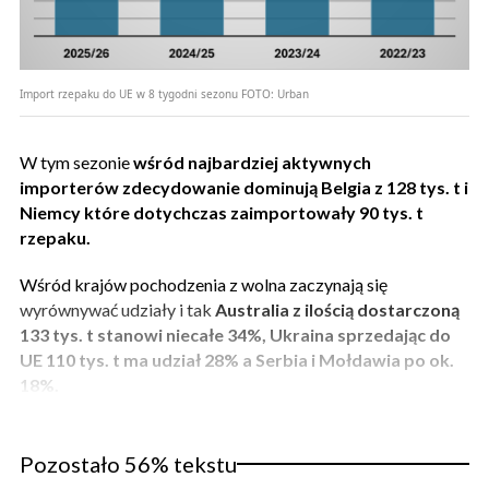
Import rzepaku do UE w 8 tygodni sezonu
FOTO:
Urban
W tym sezonie
wśród najbardziej aktywnych
importerów zdecydowanie dominują Belgia z 128 tys. t i
Niemcy które dotychczas zaimportowały 90 tys. t
rzepaku.
Wśród krajów pochodzenia z wolna zaczynają się
wyrównywać udziały i tak
Australia z ilością dostarczoną
133 tys. t stanowi niecałe 34%, Ukraina sprzedając do
UE 110 tys. t ma udział 28% a Serbia i Mołdawia po ok.
18%.
Pozostało 56% tekstu