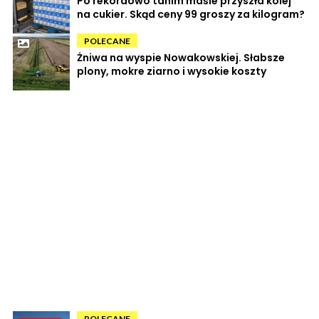
Po rekordowo tanim maśle przyszła kolej
na cukier. Skąd ceny 99 groszy za kilogram?
POLECANE
Żniwa na wyspie Nowakowskiej. Słabsze
plony, mokre ziarno i wysokie koszty
POLECANE