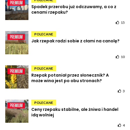
Spadek przerobu już odczuwamy, a co z
cenami rzepaku?
15
POLECANE
Jak rzepak radzi sobie z cłami na canolę?
10
POLECANE
Rzepak potaniał przez słonecznik? A
może wina jest po obu stronach?
3
POLECANE
Ceny rzepaku stabilne, ale żniwa i handel
idą wolniej
4