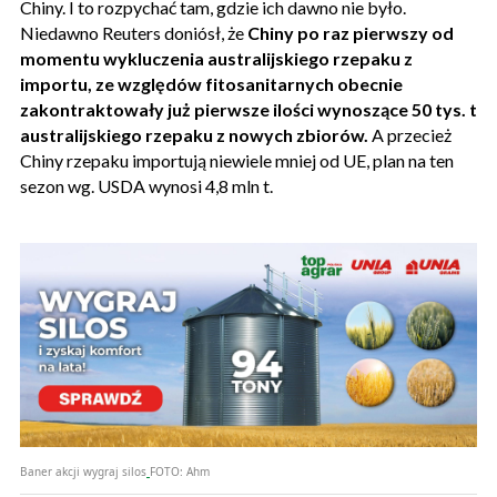
Chiny. I to rozpychać tam, gdzie ich dawno nie było.
Niedawno Reuters doniósł, że
Chiny po raz pierwszy od
momentu wykluczenia australijskiego rzepaku z
importu, ze względów fitosanitarnych obecnie
zakontraktowały już pierwsze ilości wynoszące 50 tys. t
australijskiego rzepaku z nowych zbiorów.
A przecież
Chiny rzepaku importują niewiele mniej od UE, plan na ten
sezon wg. USDA wynosi 4,8 mln t.
Baner akcji wygraj silos
FOTO:
Ahm