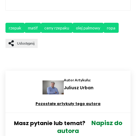
rzepak
matif
ceny rzepaku
olej palmowy
ropa
Udostępnij
Autor Artykułu:
Juliusz Urban
Pozostałe artykuły tego autora
Napisz do
Masz pytanie lub temat?
autora