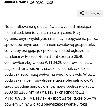
Juliusz Urban
21.05.2020., 13:05h
Udostępnij
Ropa naftowa na giełdach światowych od miesiąca
niemal codziennie umacnia swoją cenę. Przy
ograniczonym wydobyciu i rosnącym popycie na paliwa
spowodowanym odmrażaniem światowej gospodarki,
ceny ropy osiągają już poziomy sprzed ogłoszenia
pandemii w Polsce. Ropa Brent kosztuje 36,40
dolarów/baryłkę, a ropa WTI 34,20 dolarów. I choć w
piątek od rana widzimy spadki, to jednak cykliczne
podwyżki ropy mają wpływ na rynek oleistych. Wraz z
podwyżkami cen ropy drożeje także olej palmowy. W
ciągu tygodnia surowy olej palmowy podrożał o 7% z
2030 do 2180 MYR/t (Malezyjskich Ringgitów,1
MYR=0,95 zł). Malezyjski eksport wzrósł także o 6–7%
bowiem Chiny w ciągu pierwszego kwartału roku