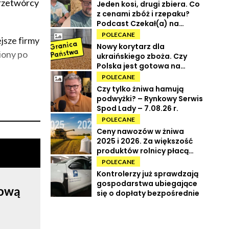
przetwórcy
Jeden kosi, drugi zbiera. Co
z cenami zbóż i rzepaku?
Podcast Czekał(a) na
Urbana odc. 73
POLECANE
jsze firmy
Nowy korytarz dla
iony po
ukraińskiego zboża. Czy
Polska jest gotowa na
powrót tranzytu?
POLECANE
Czy tylko żniwa hamują
podwyżki? – Rynkowy Serwis
Spod Lady – 7.08.26 r.
POLECANE
Ceny nawozów w żniwa
2025 i 2026. Za większość
produktów rolnicy płacą
więcej
POLECANE
Kontrolerzy już sprawdzają
gospodarstwa ubiegające
rową
się o dopłaty bezpośrednie