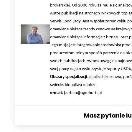
brokerskiej. Od 2000 roku zajmuje się anali
Autor publikacji na stronach rynkowych top a
Serwis Spod Lady. Jest współautorem cyklu po
omawiane bieżące trendy cenowe na krajowym 
omawiane bieżące informacje z biznesu oraz pr
Jego misją jest integrowanie środowiska pro
producentom rolnym sposób patrzenia na bizn
swoich publikacjach zwraca uwagę na najnows
swej pracy często wykorzystuje raporty USDA, 
Obszary specjalizacji:
analiza biznesowa, poró
świecie, biopaliwa rolnicze.
e-mail:
j.urban@agrohorti.pl
Masz pytanie l