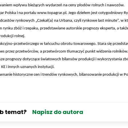
zowaniem wpływu bieżących wydarzeń na ceny płodów rolnych i nawozów.
gar Polska i na portalu www.topagrar.pl. Jego dziełem jest cotygodniowy 
dcastów rynkowych „Czekał(a) na Urbana, czyli rynkowe last minute”, w kt
rynku zbóż i rzepaku, przedstawiane autorskie prognozy eksperta, a takż
odukcji rolnej.
dukcyjno-przetwórczego w łańcuchu obrotu towarowego. Stara się przedsta
es przez przetwórców, a przetwórcom tłumaczyć punkt widzenia rolników
ze prognozy dotyczące światowych bilansów produkcji i wykorzystania zbó
KE i innych uznanych instytucji.
wnanie historyczne cen i trendów rynkowych, bilansowanie produkcji w Pol
ub temat?
Napisz do autora