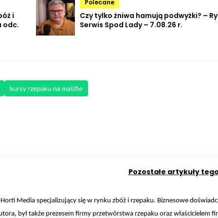
Polecane
óż i
Czy tylko żniwa hamują podwyżki? – R
 odc.
Serwis Spod Lady – 7.08.26 r.
kursy rzepaku na matifie
Pozostałe artykuły teg
orti Media specjalizujący się w rynku zbóż i rzepaku. Biznesowe doświadc
tora, był także prezesem firmy przetwórstwa rzepaku oraz właścicielem fi