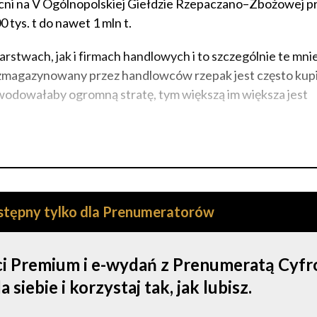
ecni na V Ogólnopolskiej Giełdzie Rzepaczano–Zbożowej 
 tys. t do nawet 1 mln t.
stwach, jak i firmach handlowych i to szczególnie te mnie
 zmagazynowany przez handlowców rzepak jest często kup
wodowałaby ogromną stratę, tym większą im większa jest
ostępny tylko dla Prenumeratorów
ści Premium i e-wydań z Prenumeratą Cyf
iebie i korzystaj tak, jak lubisz.