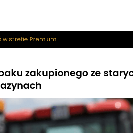
ś w strefie Premium
epaku zakupionego ze stary
gazynach