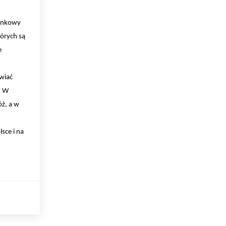
Rynkowy
órych są
e
wiać
. W
ż, a w
sce i na