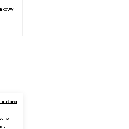
ynkowy
o autora
zenie
rmy