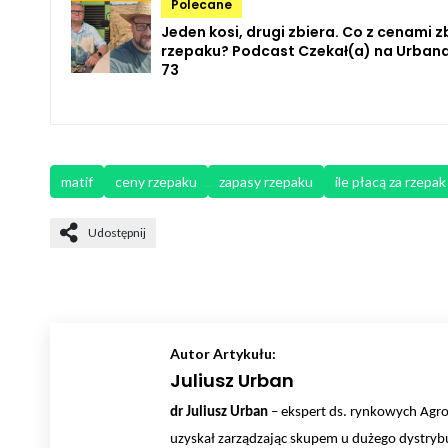
Polecane
Jeden kosi, drugi zbiera. Co z cenami zb
rzepaku? Podcast Czekał(a) na Urbana
73
matif
ceny rzepaku
zapasy rzepaku
ile płacą za rzepak
Udostępnij
Autor Artykułu:
Juliusz Urban
dr Juliusz Urban
– ekspert ds. rynkowych AgroH
uzyskał zarządzając skupem u dużego dystrybu