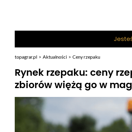
Jeste
topagrar.pl
>
Aktualności
>
Ceny rzepaku
Rynek rzepaku: ceny rz
zbiorów więżą go w ma