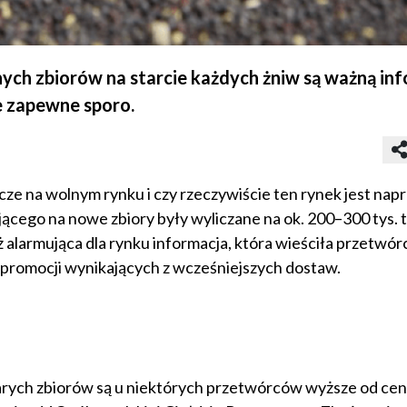
ych zbiorów na starcie każdych żniw są ważną in
e zapewne sporo.
zcze na wolnym rynku i czy rzeczywiście ten rynek jest na
ącego na nowe zbiory były wyliczane na ok. 200–300 tys. t,
już alarmująca dla rynku informacja, która wieściła przetwó
k promocji wynikających z wcześniejszych dostaw.
 starych zbiorów są u niektórych przetwórców wyższe od ce