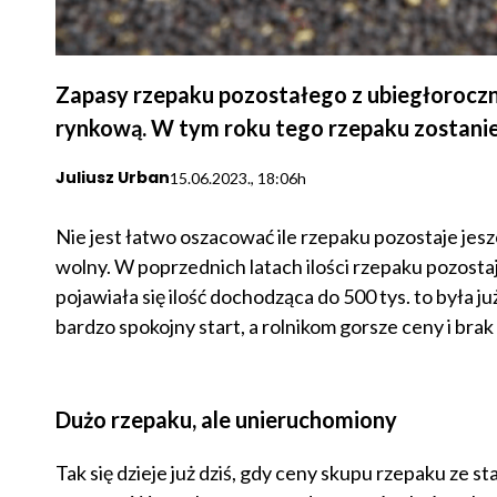
Zapasy rzepaku pozostałego z ubiegłoroczn
rynkową. W tym roku tego rzepaku zostani
Juliusz Urban
15.06.2023., 18:06h
Nie jest łatwo oszacować ile rzepaku pozostaje jes
wolny. W poprzednich latach ilości rzepaku pozostaj
pojawiała się ilość dochodząca do 500 tys. to była 
bardzo spokojny start, a rolnikom gorsze ceny i bra
Dużo rzepaku, ale unieruchomiony
Tak się dzieje już dziś, gdy ceny skupu rzepaku ze