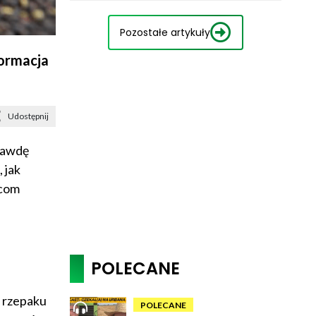
Pozostałe artykuły
formacja
Udostępnij
prawdę
 jak
rcom
POLECANE
n rzepaku
POLECANE