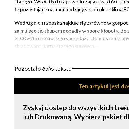
starego. Wszystko to z powodu zapasów, które ob
te pozostające na nadchodzący sezon określili na 800
Według nich rzepak znajduje się zarówno w gospodar
zajmujące się skupem popadły w spore kłopoty. Bo
3000 zł/t i obecna jego sprzedaż automatycznie po
składowana partia starego surowca....
Pozostało 67% tekstu
Ten artykuł jest d
Zyskaj dostęp do wszystkich tre
lub Drukowaną. Wybierz pakiet dla s