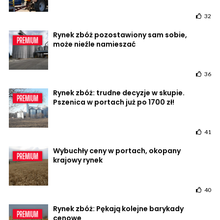
32
Rynek zbóż pozostawiony sam sobie,
może nieźle namieszać
36
Rynek zbóż: trudne decyzje w skupie.
Pszenica w portach już po 1700 zł!
41
Wybuchły ceny w portach, okopany
krajowy rynek
40
Rynek zbóż: Pękają kolejne barykady
cenowe