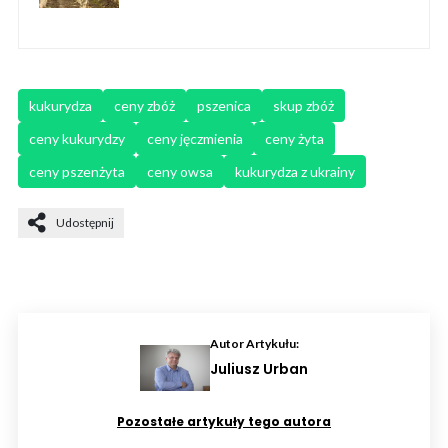
kukurydza
ceny zbóż
pszenica
skup zbóż
ceny kukurydzy
ceny jęczmienia
ceny żyta
ceny pszenżyta
ceny owsa
kukurydza z ukrainy
Udostępnij
Autor Artykułu:
Juliusz Urban
Pozostałe artykuły tego autora