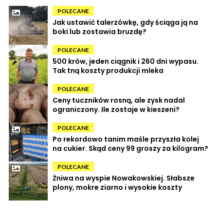
POLECANE
Jak ustawić talerzówkę, gdy ściąga ją na
boki lub zostawia bruzdę?
POLECANE
500 krów, jeden ciągnik i 260 dni wypasu.
Tak tną koszty produkcji mleka
POLECANE
Ceny tuczników rosną, ale zysk nadal
ograniczony. Ile zostaje w kieszeni?
POLECANE
Po rekordowo tanim maśle przyszła kolej
na cukier. Skąd ceny 99 groszy za kilogram?
POLECANE
Żniwa na wyspie Nowakowskiej. Słabsze
plony, mokre ziarno i wysokie koszty