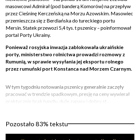
masowcowi Admirał (pod banderą Komorów) na przepływ
przez Cieśninę Kerczeńską na Morzu Azowskim. Masowiec
przemieszcza się z Berdiańska do tureckiego portu
Mersin. Statek przewozi 5,4 tys. t pszenicy – poinformował
portal Porty Ukrainy.
Ponieważ rosyjska inwazja zablokowała ukraińskie
porty, ministerstwo rolnictwa prowadzi rozmowy z
Rumunią, w sprawie wysyłania jej eksportu rolnego
przez rumuński port Konstanca nad Morzem Czarnym.
W tym tygodniu notowania pszenicy generalnie zaczęły
pracować w trendzie spadkowym, presję na ceny wywierał
praktycznie brak handlu, duże zapasy i dobry st...
Pozostało 83% tekstu