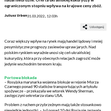
ograniczonym stopniu wpływa na krajowe ceny zbóż.
Juliusz Urban
31.03.2022., 12:03h
Udostępnij
Coraz większy wpływ na rynek mają handel lądowy i mniej
pesymistyczne prognozy zasiewów upraw jarych. Nad
polskim rynkiem wyraźnie unosi się ceń ukraińskiej
kukurydzy, która przy obecnych relacjach zagrozić może
jedynie wschodnim terenom kraju.
Portowa blokada
– Rosyjska marynarka wojenna blokuje w rejonie Morza
Czarnego ponad 90 statków transportujących artykułu
spożywcze – przekazała we wtorek Wendy Sherman,
zastępczyni sekretarza stanu USA.
Problem z ruchem przybrzeżnym mają także stosunkowo
niewielkie jednostki.
– Już ponad 10 dni Rosja nie zezwala