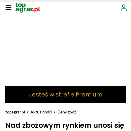
Jesteś w strefie Premium
topagrar.pl
>
Aktualności
>
Ceny zbóż
Nad zbożowym rynkiem unosi się