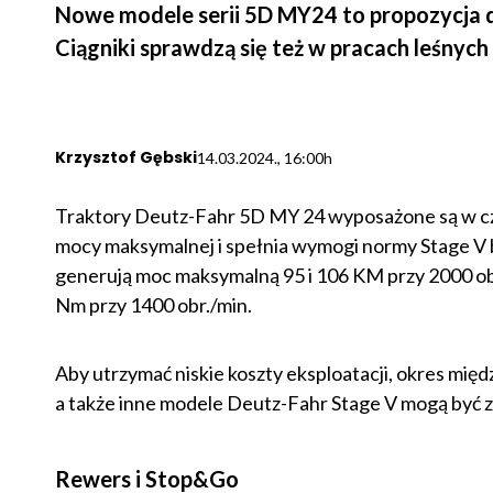
Nowe modele serii 5D MY24 to propozycja d
Ciągniki sprawdzą się też w pracach leśnyc
Krzysztof Gębski
14.03.2024., 16:00h
Traktory Deutz-Fahr 5D MY 24 wyposażone są w cz
mocy maksymalnej i spełnia wymogi normy Stage V 
generują moc maksymalną 95 i 106 KM przy 2000 o
Nm przy 1400 obr./min.
Aby utrzymać niskie koszty eksploatacji, okres mię
a także inne modele Deutz-Fahr Stage V mogą być z
Rewers i Stop&Go