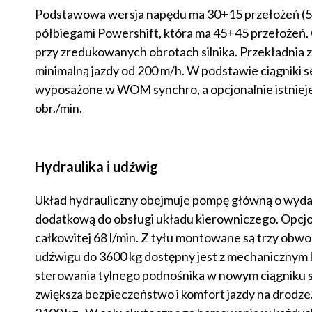
Podstawowa wersja napędu ma 30+15 przełożeń (5 bi
półbiegami Powershift, która ma 45+45 przełożeń. 
przy zredukowanych obrotach silnika. Przekładnia z
minimalną jazdy od 200 m/h. W podstawie ciągni
wyposażone w WOM synchro, a opcjonalnie istniej
obr./min.
Hydraulika i udźwig
Układ hydrauliczny obejmuje pompę główną o wydajno
dodatkową do obsługi układu kierowniczego. Opcj
całkowitej 68 l/min. Z tyłu montowane są trzy obw
udźwigu do 3600 kg dostępny jest z mechanicznym 
sterowania tylnego podnośnika w nowym ciągniku s
zwiększa bezpieczeństwo i komfort jazdy na drodze