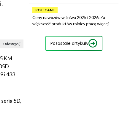
.
POLECANE
Ceny nawozów w żniwa 2025 i 2026. Za
większość produktów rolnicy płacą więcej
Pozostałe artykuły
Udostępnij
75 KM
105D
9 i 433
 seria 5D,