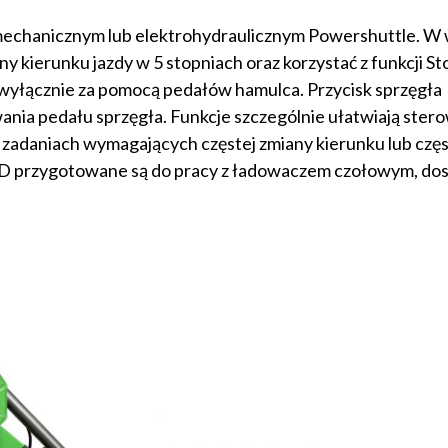
echanicznym lub elektrohydraulicznym Powershuttle. W w
 kierunku jazdy w 5 stopniach oraz korzystać z funkcji S
c wyłącznie za pomocą pedałów hamulca. Przycisk sprzęgła
nia pedału sprzęgła. Funkcje szczególnie ułatwiają ster
zadaniach wymagających częstej zmiany kierunku lub czę
 5D przygotowane są do pracy z ładowaczem czołowym, do