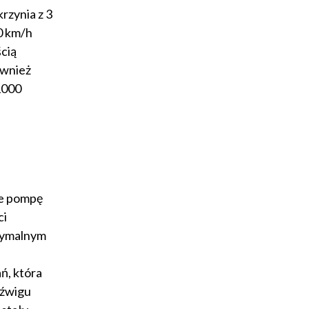
rzynia z 3
0 km/h
cią
ównież
1000
że pompę
ci
ksymalnym
ń, która
dźwigu