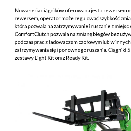
Nowa seria ciągników oferowana jest z rewersem m
rewersem, operator może regulować szybkość zmiany
która pozwala na zatrzymywanie i ruszanie z miejs
ComfortClutch pozwala na zmianę biegów bez używa
podczas prac z ładowaczem czołowym lub w innych 
zatrzymywania się i ponownego ruszania. Ciągniki
zestawy Light Kit oraz Ready Kit.