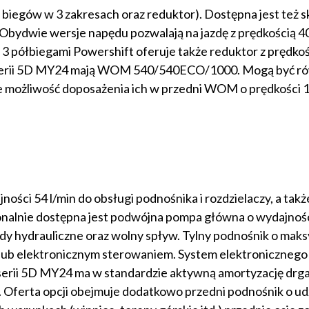
egów w 3 zakresach oraz reduktor). Dostępna jest też sk
Obydwie wersje napędu pozwalają na jazdę z prędkością 4
 3 półbiegami Powershift oferuje także reduktor z prędkoś
ki serii 5D MY24 mają WOM 540/540ECO/1000. Mogą być r
e możliwość doposażenia ich w przedni WOM o prędkości 
ści 54 l/min do obsługi podnośnika i rozdzielaczy, a tak
onalnie dostępna jest podwójna pompa główna o wydajnoś
ody hydrauliczne oraz wolny spływ. Tylny podnośnik o ma
lub elektronicznym sterowaniem. System elektronicznego
erii 5D MY24 ma w standardzie aktywną amortyzację drga
. Oferta opcji obejmuje dodatkowo przedni podnośnik o u