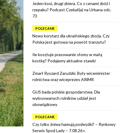
Jeden kosi, drugi zbiera. Co z cenami zbóż i
rzepaku? Podcast Czekał(a) na Urbana odc.
73
POLECANE
Nowy korytarz dla ukraińskiego zboża. Czy
Polska jest gotowa na powrót tranzytu?
Ile kosztuje prasowanie słomy w małą
kostkę? Podajemy aktualne stawki
Zmarł Ryszard Zarudzki. Były wiceminister
rolnictwa oraz wiceprezes ARiMR
GUS bada polskie gospodarstwa. Dla
wylosowanych rolników udział jest
obowiązkowy
POLECANE
Czy tylko żniwa hamują podwyżki? – Rynkowy
Serwis Spod Lady – 7.08.26 r.