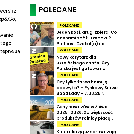
POLECANE
ersji z
top&Go,
POLECANE
Jeden kosi, drugi zbiera. Co
owanie
z cenami zbóż i rzepaku?
stego
Podcast Czekał(a) na
Urbana odc. 73
stępne są
POLECANE
Nowy korytarz dla
ukraińskiego zboża. Czy
Polska jest gotowa na
powrót tranzytu?
POLECANE
Czy tylko żniwa hamują
podwyżki? – Rynkowy Serwis
Spod Lady – 7.08.26 r.
POLECANE
Ceny nawozów w żniwa
2025 i 2026. Za większość
produktów rolnicy płacą
więcej
POLECANE
Kontrolerzy już sprawdzają