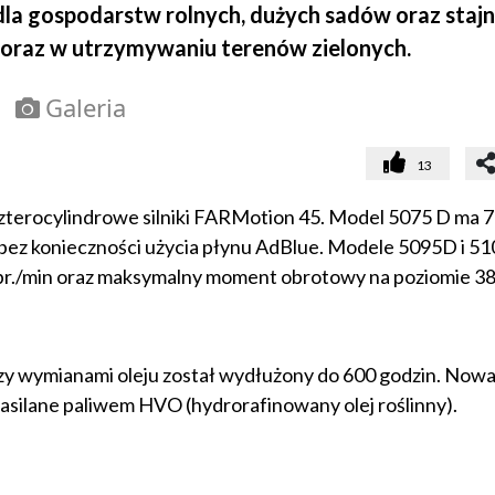
la gospodarstw rolnych, dużych sadów oraz stajni
h oraz w utrzymywaniu terenów zielonych.
Galeria
13
terocylindrowe silniki FARMotion 45. Model 5075 D ma 
bez konieczności użycia płynu AdBlue. Modele 5095D i 5
br./min oraz maksymalny moment obrotowy na poziomie 38
dzy wymianami oleju został wydłużony do 600 godzin. Nowa
asilane paliwem HVO (hydrorafinowany olej roślinny).