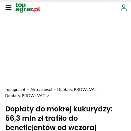
topagrar.pl
>
Aktualności
>
Dopłaty, PROW i VAT
Dopłaty, PROW i VAT
>
Dopłaty do mokrej kukurydzy:
56,3 mln zł trafiło do
beneficjentów od wczoraj