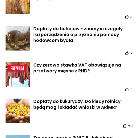
3
Dopłaty do buhajów - znamy szczegóły
rozporządzenia o przyznaniu pomocy
hodowcom bydła
7
Czy zerowa stawka VAT obowiązuje na
przetwory mięsne z RHD?
4
Dopłaty do kukurydzy. Do kiedy rolnicy
będą mogli składać wnioski w ARiMR?
50
Zmiany w normie GAEC 6! Jak długo