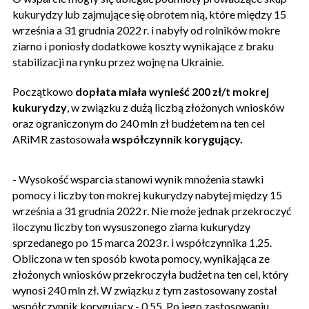
kukurydzy lub zajmujące się obrotem nią, które między 15
września a 31 grudnia 2022 r. i nabyły od rolników mokre
ziarno i poniosły dodatkowe koszty wynikające z braku
stabilizacji na rynku przez wojnę na Ukrainie.
Początkowo
dopłata miała wynieść 200 zł/t mokrej
kukurydzy
, w związku z dużą liczbą złożonych wniosków
oraz ograniczonym do 240 mln zł budżetem na ten cel
ARiMR zastosowała
współczynnik korygujący.
- Wysokość wsparcia stanowi wynik mnożenia stawki
pomocy i liczby ton mokrej kukurydzy nabytej między 15
września a 31 grudnia 2022 r. Nie może jednak przekroczyć
iloczynu liczby ton wysuszonego ziarna kukurydzy
sprzedanego po 15 marca 2023 r. i współczynnika 1,25.
Obliczona w ten sposób kwota pomocy, wynikająca ze
złożonych wniosków przekroczyła budżet na ten cel, który
wynosi 240 mln zł. W związku z tym zastosowany został
współczynnik korygujący - 0,55. Po jego zastosowaniu