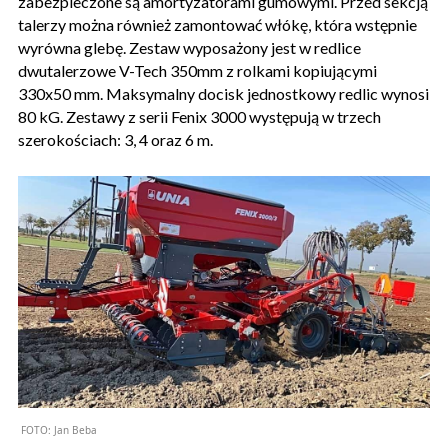
zabezpieczone są amortyzatorami gumowymi. Przed sekcją
talerzy można również zamontować włókę, która wstępnie
wyrówna glebę. Zestaw wyposażony jest w redlice
dwutalerzowe V-Tech 350mm z rolkami kopiującymi
330x50 mm. Maksymalny docisk jednostkowy redlic wynosi
80 kG. Zestawy z serii Fenix 3000 występują w trzech
szerokościach: 3, 4 oraz 6 m.
FOTO:
Jan Beba