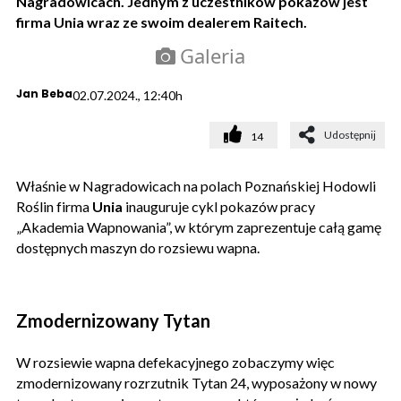
Nagradowicach. Jednym z uczestników pokazów jest
firma Unia wraz ze swoim dealerem Raitech.
Galeria
Jan Beba
02.07.2024., 12:40h
Udostępnij
14
Właśnie w Nagradowicach na polach Poznańskiej Hodowli
Roślin firma
Unia
inauguruje cykl pokazów pracy
„Akademia Wapnowania”, w którym zaprezentuje całą gamę
dostępnych maszyn do rozsiewu wapna.
Zmodernizowany Tytan
W rozsiewie wapna defekacyjnego zobaczymy więc
zmodernizowany rozrzutnik Tytan 24, wyposażony w nowy