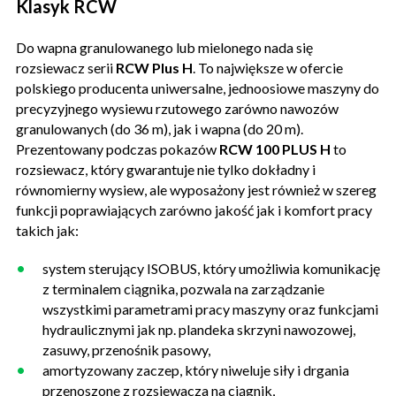
Klasyk RCW
Do wapna granulowanego lub mielonego nada się
rozsiewacz serii
RCW Plus H
. To największe w ofercie
polskiego producenta uniwersalne, jednoosiowe maszyny do
precyzyjnego wysiewu rzutowego zarówno nawozów
granulowanych (do 36 m), jak i wapna (do 20 m).
Prezentowany podczas pokazów
RCW 100 PLUS H
to
rozsiewacz, który gwarantuje nie tylko dokładny i
równomierny wysiew, ale wyposażony jest również w szereg
funkcji poprawiających zarówno jakość jak i komfort pracy
takich jak:
system sterujący ISOBUS, który umożliwia komunikację
z terminalem ciągnika, pozwala na zarządzanie
wszystkimi parametrami pracy maszyny oraz funkcjami
hydraulicznymi jak np. plandeka skrzyni nawozowej,
zasuwy, przenośnik pasowy,
amortyzowany zaczep, który niweluje siły i drgania
przenoszone z rozsiewacza na ciągnik,