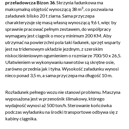
przeładowcza Bizon 36
. Skrzynia ładunkowa ma
3
maksymalną objętość wynoszącą 38 m
, co pozwala na
załadunek blisko 20 t ziarna. Sama przyczepa
charakteryzuje się masą własną wynoszącą 9,6 t, więc by
sprawnie pracować pełnym zestawem, do współpracy
wymagany jest ciągnik o mocy minimum 200 KM. Aby
utrzymać na powierzchni pola taki ładunek, sprzęt wsparty
jest na tridemowym układzie jezdnym, z szerokim
niskociśnieniowym ogumieniem o rozmiarze 700/50 x 26,5.
Ułatwieniem w wykonywaniu nawrotów są skrętne osie,
zarówno przednia jak i tylna. Wysokość załadunku wynosi
nieco ponad 3,5 m, a sama przyczepa ma długość 10 m.
Rozładunek pełnego wozu nie stanowi problemu. Maszyna
wyposażona jest w przenośnik ślimakowy, którego
wydajność wynosi aż 500 ton/h. Sterowanie końcówka
podczas wyładunku na środki transportowe odbywa się z
kabiny ciągnika.