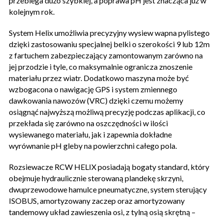
przebiega dużo szybkiej, a poprawa pH jest znacząca już w
kolejnym rok.
System Helix umożliwia precyzyjny wysiew wapna pylistego
dzięki zastosowaniu specjalnej belki o szerokości 9 lub 12m
z fartuchem zabezpieczający zamontowanym zarówno na
jej przodzie i tyle, co maksymalnie ogranicza znoszenie
materiału przez wiatr. Dodatkowo maszyna może być
wzbogacona o nawigację GPS i system zmiennego
dawkowania nawozów (VRC) dzięki czemu możemy
osiągnąć najwyższą możliwą precyzję podczas aplikacji, co
przekłada się zarówno na oszczędności w ilości
wysiewanego materiału, jak i zapewnia dokładne
wyrównanie pH gleby na powierzchni całego pola.
Rozsiewacze RCW HELIX posiadają bogaty standard, który
obejmuje hydraulicznie sterowaną plandekę skrzyni,
dwuprzewodowe hamulce pneumatyczne, system sterujący
ISOBUS, amortyzowany zaczep oraz amortyzowany
tandemowy układ zawieszenia osi, z tylną osią skrętną –