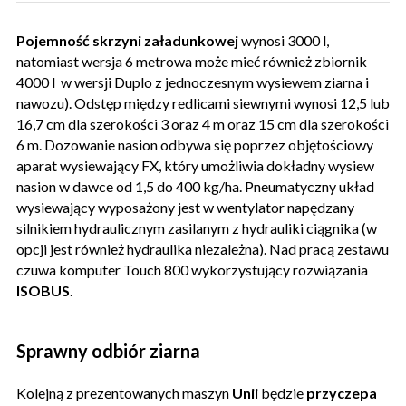
Pojemność skrzyni załadunkowej
wynosi 3000 l,
natomiast wersja 6 metrowa może mieć również zbiornik
4000 l w wersji Duplo z jednoczesnym wysiewem ziarna i
nawozu). Odstęp między redlicami siewnymi wynosi 12,5 lub
16,7 cm dla szerokości 3 oraz 4 m oraz 15 cm dla szerokości
6 m. Dozowanie nasion odbywa się poprzez objętościowy
aparat wysiewający FX, który umożliwia dokładny wysiew
nasion w dawce od 1,5 do 400 kg/ha. Pneumatyczny układ
wysiewający wyposażony jest w wentylator napędzany
silnikiem hydraulicznym zasilanym z hydrauliki ciągnika (w
opcji jest również hydraulika niezależna). Nad pracą zestawu
czuwa komputer Touch 800 wykorzystujący rozwiązania
ISOBUS
.
Sprawny odbiór ziarna
Kolejną z prezentowanych maszyn
Unii
będzie
przyczepa