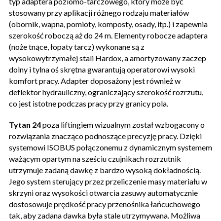
typ adaptera poziomo-tarczowego, który może być
stosowany przy aplikacji różnego rodzaju materiałów
(obornik, wapna, pomioty, komposty, osady, itp.) i zapewnia
szerokość roboczą aż do 24 m. Elementy robocze adaptera
(noże tnące, łopaty tarcz) wykonane są z
wysokowytrzymałej stali Hardox, a amortyzowany zaczep
dolny i tylna oś skrętna gwarantują operatorowi wysoki
komfort pracy. Adapter doposażony jest również w
deflektor hydrauliczny, ograniczający szerokość rozrzutu,
co jest istotne podczas pracy przy granicy pola.
Tytan 24
poza liftingiem wizualnym został wzbogacony o
rozwiązania znacząco podnoszące precyzję pracy. Dzięki
systemowi ISOBUS połączonemu z dynamicznym systemem
ważącym opartym na sześciu czujnikach rozrzutnik
utrzymuje zadaną dawkę z bardzo wysoką dokładnością.
Jego system sterujący przez przeliczenie masy materiału w
skrzyni oraz wysokości otwarcia zasuwy automatycznie
dostosowuje prędkość pracy przenośnika łańcuchowego
tak, aby zadana dawka była stale utrzymywana. Możliwa