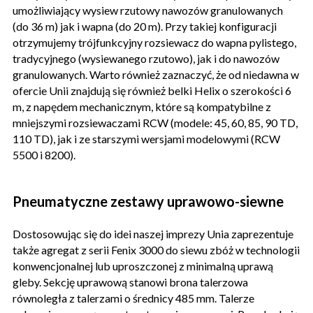
umożliwiający wysiew rzutowy nawozów granulowanych
(do 36 m) jak i wapna (do 20 m). Przy takiej konfiguracji
otrzymujemy trójfunkcyjny rozsiewacz do wapna pylistego,
tradycyjnego (wysiewanego rzutowo), jak i do nawozów
granulowanych. Warto również zaznaczyć, że od niedawna w
ofercie Unii znajdują się również belki Helix o szerokości 6
m, z napędem mechanicznym, które są kompatybilne z
mniejszymi rozsiewaczami RCW (modele: 45, 60, 85, 90 TD,
110 TD), jak i ze starszymi wersjami modelowymi (RCW
5500 i 8200).
Pneumatyczne zestawy uprawowo-siewne
Dostosowując się do idei naszej imprezy Unia zaprezentuje
także agregat z serii Fenix 3000 do siewu zbóż w technologii
konwencjonalnej lub uproszczonej z minimalną uprawą
gleby. Sekcję uprawową stanowi brona talerzowa
równoległa z talerzami o średnicy 485 mm. Talerze