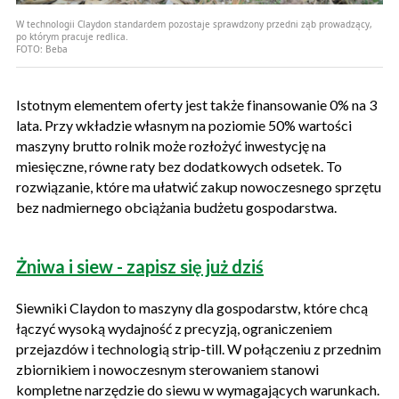
W technologii Claydon standardem pozostaje sprawdzony przedni ząb prowadzący,
po którym pracuje redlica.
FOTO:
Beba
Istotnym elementem oferty jest także finansowanie 0% na 3
lata. Przy wkładzie własnym na poziomie 50% wartości
maszyny brutto rolnik może rozłożyć inwestycję na
miesięczne, równe raty bez dodatkowych odsetek. To
rozwiązanie, które ma ułatwić zakup nowoczesnego sprzętu
bez nadmiernego obciążania budżetu gospodarstwa.
Żniwa i siew - zapisz się już dziś
Siewniki Claydon to maszyny dla gospodarstw, które chcą
łączyć wysoką wydajność z precyzją, ograniczeniem
przejazdów i technologią strip-till. W połączeniu z przednim
zbiornikiem i nowoczesnym sterowaniem stanowi
kompletne narzędzie do siewu w wymagających warunkach.