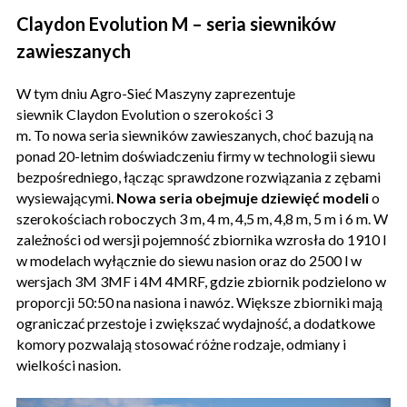
Claydon Evolution M – seria siewników
zawieszanych
W tym dniu Agro-Sieć Maszyny zaprezentuje
siewnik Claydon Evolution o szerokości 3
m. To nowa seria siewników zawieszanych, choć bazują na
ponad 20-letnim doświadczeniu firmy w technologii siewu
bezpośredniego, łącząc sprawdzone rozwiązania z zębami
wysiewającymi.
Nowa seria obejmuje dziewięć modeli
o
szerokościach roboczych 3 m, 4 m, 4,5 m, 4,8 m, 5 m i 6 m. W
zależności od wersji pojemność zbiornika wzrosła do 1910 l
w modelach wyłącznie do siewu nasion oraz do 2500 l w
wersjach 3M 3MF i 4M 4MRF, gdzie zbiornik podzielono w
proporcji 50:50 na nasiona i nawóz. Większe zbiorniki mają
ograniczać przestoje i zwiększać wydajność, a dodatkowe
komory pozwalają stosować różne rodzaje, odmiany i
wielkości nasion.