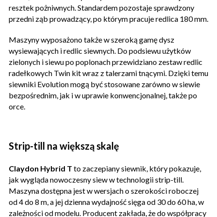
resztek pożniwnych. Standardem pozostaje sprawdzony
przedni ząb prowadzący, po którym pracuje redlica 180 mm.
Maszyny wyposażono także w szeroką gamę dysz
wysiewających i redlic siewnych. Do podsiewu użytków
zielonych i siewu po poplonach przewidziano zestaw redlic
radełkowych Twin kit wraz z talerzami tnącymi. Dzięki temu
siewniki Evolution mogą być stosowane zarówno w siewie
bezpośrednim, jak i w uprawie konwencjonalnej, także po
orce.
Strip-till na większą skalę
Claydon Hybrid T
to zaczepiany siewnik, który pokazuje,
jak wygląda nowoczesny siew w technologii strip-till.
Maszyna dostępna jest w wersjach o szerokości roboczej
od 4 do 8 m, a jej dzienna wydajność sięga od 30 do 60 ha, w
zależności od modelu. Producent zakłada, że do współpracy