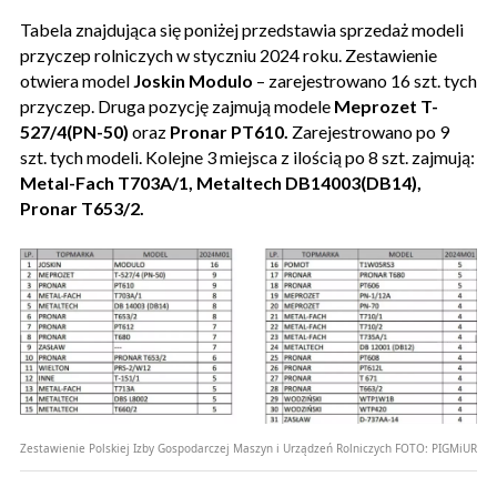
Tabela znajdująca się poniżej przedstawia sprzedaż modeli
przyczep rolniczych w styczniu 2024 roku. Zestawienie
otwiera model
Joskin Modulo
– zarejestrowano 16 szt. tych
przyczep. Druga pozycję zajmują modele
Meprozet T-
527/4(PN-50)
oraz
Pronar PT610.
Zarejestrowano po 9
szt. tych modeli. Kolejne 3 miejsca z ilością po 8 szt. zajmują:
Metal-Fach T703A/1, Metaltech DB14003(DB14),
Pronar T653/2.
Zestawienie Polskiej Izby Gospodarczej Maszyn i Urządzeń Rolniczych
FOTO:
PIGMiUR