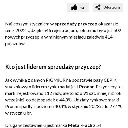
Udostępnij
14
Najlepszym styczniem w
sprzedaży przyczep
okazał się
ten z 2022 r., dzięki 546 rejestracjom, rok temu było już 502
nowych przyczep, a w minionym miesiącu zaledwie 414
pojazdów.
Kto jest liderem sprzedaży przyczep?
Jak wynika z danych PIGMiUR na podstawie bazy CEPiK
styczniowym liderem rynku nadal jest
Pronar.
Przyczepy tej
marki rejestrowano 112 razy, ale to aż o 91 szt. mniej niż rok
wcześniej, co daje spadek o 44,8%. Udziały rynkowe marki
Pronar spadły z poziomu 40,4% w styczniu 2023 r. do 27,1%
w styczniu br.
Druga w zestawieniu jest marka
Metal-Fach
z 54