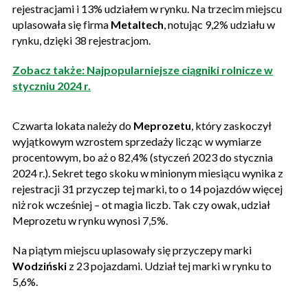
rejestracjami i 13% udziałem w rynku. Na trzecim miejscu
uplasowała się firma
Metaltech
, notując 9,2% udziału w
rynku, dzięki 38 rejestracjom.
Zobacz także: Najpopularniejsze ciągniki rolnicze w
styczniu 2024 r.
Czwarta lokata należy do
Meprozetu
, który zaskoczył
wyjątkowym wzrostem sprzedaży licząc w wymiarze
procentowym, bo aż o 82,4% (styczeń 2023 do stycznia
2024 r.). Sekret tego skoku w minionym miesiącu wynika z
rejestracji 31 przyczep tej marki, to o 14 pojazdów więcej
niż rok wcześniej – ot magia liczb. Tak czy owak, udział
Meprozetu w rynku wynosi 7,5%.
Na piątym miejscu uplasowały się przyczepy marki
Wodziński
z 23 pojazdami. Udział tej marki w rynku to
5,6%.