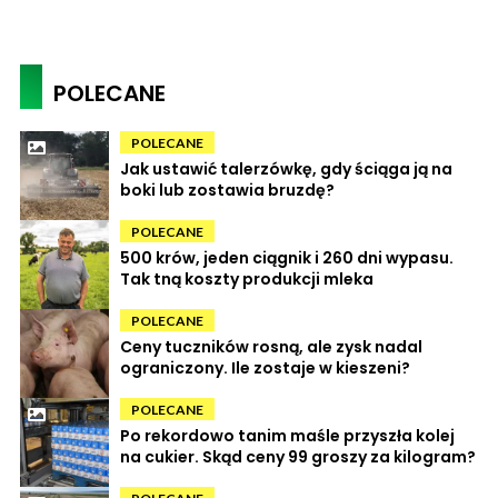
POLECANE
POLECANE
Jak ustawić talerzówkę, gdy ściąga ją na
boki lub zostawia bruzdę?
POLECANE
500 krów, jeden ciągnik i 260 dni wypasu.
Tak tną koszty produkcji mleka
POLECANE
Ceny tuczników rosną, ale zysk nadal
ograniczony. Ile zostaje w kieszeni?
POLECANE
Po rekordowo tanim maśle przyszła kolej
na cukier. Skąd ceny 99 groszy za kilogram?