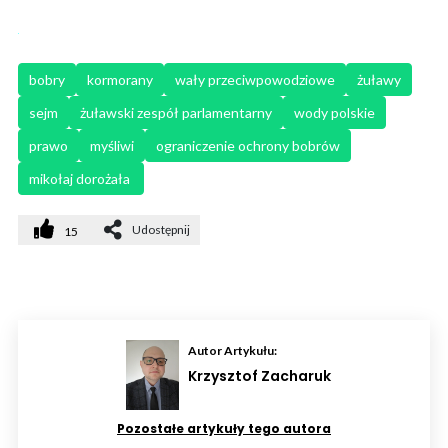
bobry
kormorany
wały przeciwpowodziowe
żuławy
sejm
żuławski zespół parlamentarny
wody polskie
prawo
myśliwi
ograniczenie ochrony bobrów
mikołaj dorożała 
Udostępnij
15
Autor Artykułu:
Krzysztof Zacharuk
Pozostałe artykuły tego autora