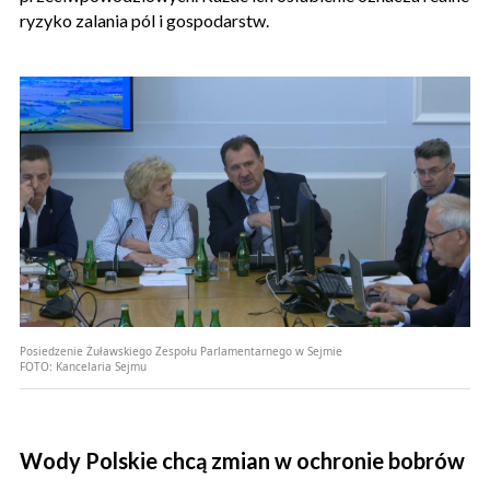
ryzyko zalania pól i gospodarstw.
Posiedzenie Żuławskiego Zespołu Parlamentarnego w Sejmie
FOTO:
Kancelaria Sejmu
Wody Polskie chcą zmian w ochronie bobrów