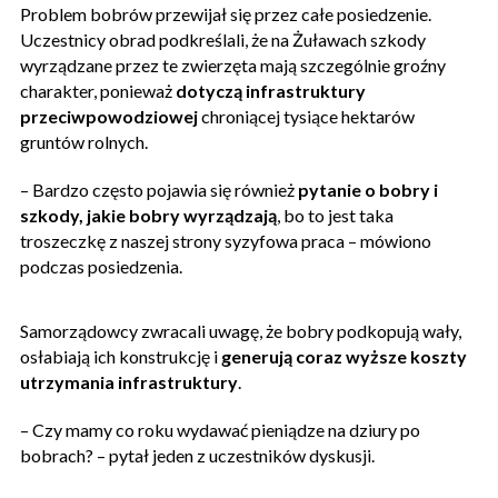
Problem bobrów przewijał się przez całe posiedzenie.
Uczestnicy obrad podkreślali, że na Żuławach szkody
wyrządzane przez te zwierzęta mają szczególnie groźny
charakter, ponieważ
dotyczą infrastruktury
przeciwpowodziowej
chroniącej tysiące hektarów
gruntów rolnych.
– Bardzo często pojawia się również
pytanie o bobry i
szkody, jakie bobry wyrządzają
, bo to jest taka
troszeczkę z naszej strony syzyfowa praca – mówiono
podczas posiedzenia.
Samorządowcy zwracali uwagę, że bobry podkopują wały,
osłabiają ich konstrukcję i
generują coraz wyższe koszty
utrzymania infrastruktury
.
– Czy mamy co roku wydawać pieniądze na dziury po
bobrach? – pytał jeden z uczestników dyskusji.