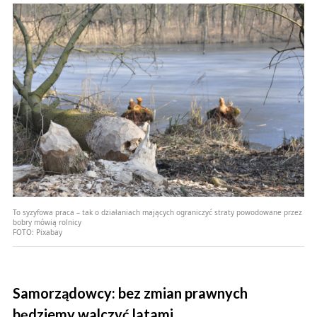
To syzyfowa praca – tak o działaniach mających ograniczyć straty powodowane przez
bobry mówią rolnicy
FOTO:
Pixabay
Samorządowcy: bez zmian prawnych
będziemy walczyć latami