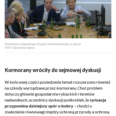
Posiedzenie Żuławskiego Zespołu Parlamentarnego w Sejmie
FOTO:
Kancelaria Sejmu
Kormorany wróciły do sejmowej dyskusji
W końcowej części posiedzenia temat rozszerzono również
na szkody wyrządzane przez kormorany. Choć problem
dotyczy głównie gospodarstw rybackich i terenów
nadwodnych, uczestnicy dyskusji podkreślali, że
sytuacja
przypomina dzisiejszy spór o bobry
– chodzi o
znalezienie równowagi między ochroną przyrody a ochroną