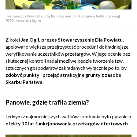
Ewa Gwóźdź z Pomorskiej Izby Rolniczej oraz rolnik Zbigniew Gołda (z prawej)
FOTO:
Kancelaria Sejmu
Z kolei
Jan Ogił, prezes Stowarzyszenie Dla Powiatu
,
apelował o większą przejrzystość procedur i dokładniejsze
weryfikowanie uczestników przetargów. W jego ocenie bez
skutecznej kontroli nadal możliwe będzie tworzenie tzw.
sztucznych gospodarstw zakładanych wyłącznie po to, by
zdobyć punkty i przejąć atrakcyjne grunty z zasobu
Skarbu Państwa
.
Panowie, gdzie trafiła ziemia?
Jednym z najmocniejszych wątków spotkania było pytanie o
efekty 10 lat funkcjonowania przetargów ofertowych
.