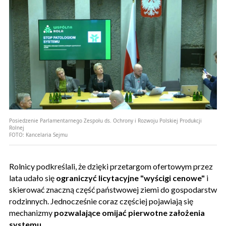
Posiedzenie Parlamentarnego Zespołu ds. Ochrony i Rozwoju Polskiej Produkcji
Rolnej
FOTO:
Kancelaria Sejmu
Rolnicy podkreślali, że dzięki przetargom ofertowym przez
lata udało się
ograniczyć licytacyjne "wyścigi cenowe"
i
skierować znaczną część państwowej ziemi do gospodarstw
rodzinnych. Jednocześnie coraz częściej pojawiają się
mechanizmy
pozwalające omijać pierwotne założenia
systemu
.