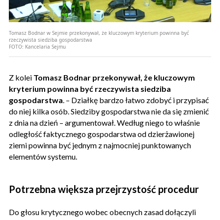
Tomasz Bodnar w Sejmie przekonywał, że kluczowym kryterium powinna być
rzeczywista siedziba gospodarstwa
FOTO:
Kancelaria Sejmu
Z kolei
Tomasz Bodnar przekonywał, że kluczowym
kryterium powinna być rzeczywista siedziba
gospodarstwa
. – Działkę bardzo łatwo zdobyć i przypisać
do niej kilka osób. Siedziby gospodarstwa nie da się zmienić
z dnia na dzień – argumentował. Według niego to właśnie
odległość faktycznego gospodarstwa od dzierżawionej
ziemi powinna być jednym z najmocniej punktowanych
elementów systemu.
Potrzebna większa przejrzystość procedur
Do głosu krytycznego wobec obecnych zasad dołączyli