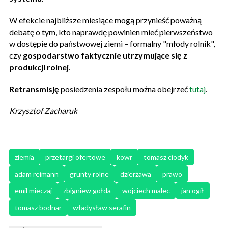
W efekcie najbliższe miesiące mogą przynieść poważną
debatę o tym, kto naprawdę powinien mieć pierwszeństwo
w dostępie do państwowej ziemi – formalny "młody rolnik",
czy
gospodarstwo faktycznie utrzymujące się z
produkcji rolnej
.
Retransmisję
posiedzenia zespołu można obejrzeć
tutaj
.
Krzysztof Zacharuk
ziemia
przetargi ofertowe
kowr
tomasz ciodyk
adam reimann
grunty rolne
dzierżawa
prawo
emil mieczaj
zbigniew gołda
wojciech malec
jan ogił
tomasz bodnar
władysław serafin