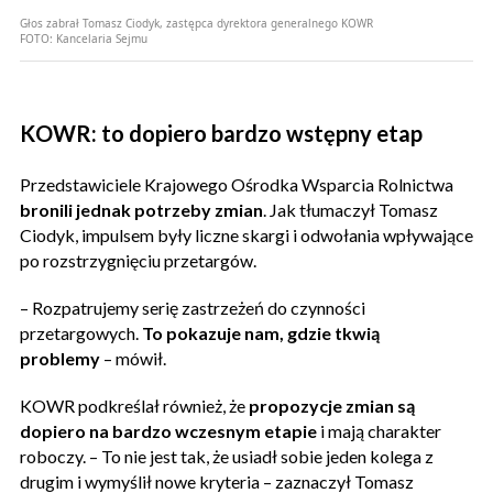
Głos zabrał Tomasz Ciodyk, zastępca dyrektora generalnego KOWR
FOTO:
Kancelaria Sejmu
KOWR: to dopiero bardzo wstępny etap
Przedstawiciele Krajowego Ośrodka Wsparcia Rolnictwa
bronili jednak potrzeby zmian
. Jak tłumaczył Tomasz
Ciodyk, impulsem były liczne skargi i odwołania wpływające
po rozstrzygnięciu przetargów.
– Rozpatrujemy serię zastrzeżeń do czynności
przetargowych.
To pokazuje nam, gdzie tkwią
problemy
– mówił.
KOWR podkreślał również, że
propozycje zmian są
dopiero na bardzo wczesnym etapie
i mają charakter
roboczy. – To nie jest tak, że usiadł sobie jeden kolega z
drugim i wymyślił nowe kryteria – zaznaczył Tomasz