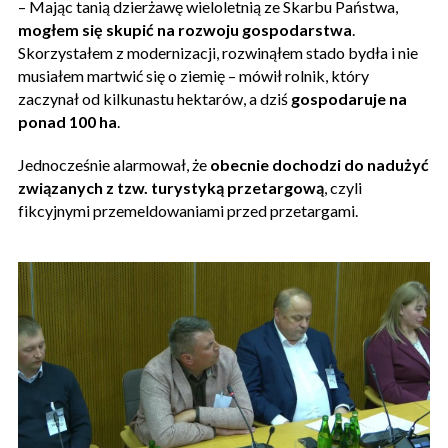
– Mając tanią dzierżawę wieloletnią ze Skarbu Państwa,
mogłem się skupić na rozwoju gospodarstwa
.
Skorzystałem z modernizacji, rozwinąłem stado bydła i nie
musiałem martwić się o ziemię – mówił rolnik, który
zaczynał od kilkunastu hektarów, a dziś
gospodaruje na
ponad 100 ha
.
Jednocześnie alarmował, że
obecnie dochodzi do nadużyć
związanych z tzw. turystyką przetargową
, czyli
fikcyjnymi przemeldowaniami przed przetargami.