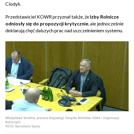
Ciodyk.
Przedstawiciel KOWR przyznał także, że
Izby Rolnicze
odniosły się do propozycji krytycznie
, ale jednocześnie
deklarują chęć dalszych prac nad uszczelnieniem systemu.
Władysława Serafina, prezesa Krajowego Związku Rolników, Kółek i Organizacji
Rolniczych
FOTO:
Kancelaria Sejmu