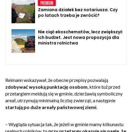
Zamiana działek bez notariusza. Czy
po latach trzeba je zwrócić?
Nie ciąć ekoschematów, lecz zwiększyć
ich budżet. Jest nowa propozycja dla
ministra rolnictwa
Reimann wskazywał, że obecne przepisy pozwalają
zdobywać wysoką punktację osobom
, które tuż przed
przetargiem meldują się w gminie, dzierżawią symboliczny
areał, utrzymują minimalną liczbę zwierząt, a następnie
startują po duże areały państwowej ziemi
.
– Wygląda sytuacja tak, że jeżeli w gminie mamy kilkunastu
realnych rolników, to
przy przetargu okazuje się nagle, że