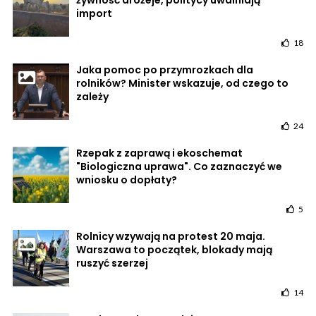
żywność drożeje, politycy uwalniają
import
18
Jaka pomoc po przymrozkach dla
rolników? Minister wskazuje, od czego to
zależy
24
Rzepak z zaprawą i ekoschemat
"Biologiczna uprawa". Co zaznaczyć we
wniosku o dopłaty?
5
Rolnicy wzywają na protest 20 maja.
Warszawa to początek, blokady mają
ruszyć szerzej
14