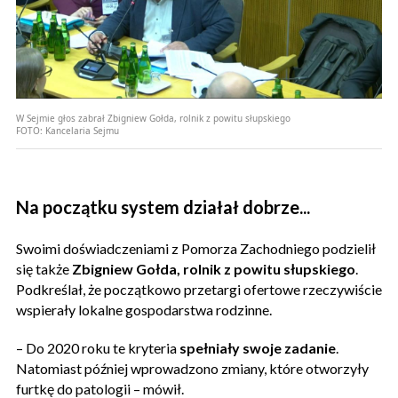
W Sejmie głos zabrał Zbigniew Gołda, rolnik z powitu słupskiego
FOTO:
Kancelaria Sejmu
Na początku system działał dobrze...
Swoimi doświadczeniami z Pomorza Zachodniego podzielił
się także
Zbigniew Gołda, rolnik z powitu słupskiego
.
Podkreślał, że początkowo przetargi ofertowe rzeczywiście
wspierały lokalne gospodarstwa rodzinne.
– Do 2020 roku te kryteria
spełniały swoje zadanie
.
Natomiast później wprowadzono zmiany, które otworzyły
furtkę do patologii – mówił.