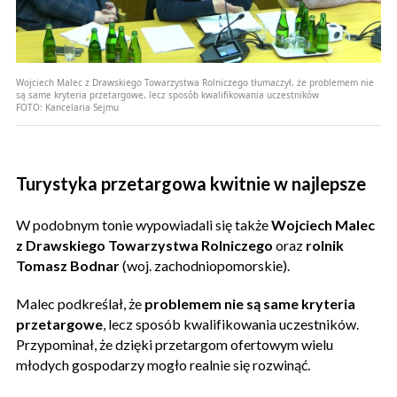
Wojciech Malec z Drawskiego Towarzystwa Rolniczego tłumaczył, że problemem nie
są same kryteria przetargowe, lecz sposób kwalifikowania uczestników
FOTO:
Kancelaria Sejmu
Turystyka przetargowa kwitnie w najlepsze
W podobnym tonie wypowiadali się także
Wojciech Malec
z Drawskiego Towarzystwa Rolniczego
oraz
rolnik
Tomasz Bodnar
(woj. zachodniopomorskie).
Malec podkreślał, że
problemem nie są same kryteria
przetargowe
, lecz sposób kwalifikowania uczestników.
Przypominał, że dzięki przetargom ofertowym wielu
młodych gospodarzy mogło realnie się rozwinąć.