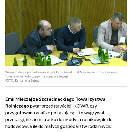
Ważne pytania pod adresem KOWR formułował Emil Mieczaj ze Szczecineckiego
Towarzystwa Rolniczego (na zdjęciu z lewej)
FOTO:
Kancelaria Sejmu
Emil Mieczaj ze Szczecineckiego Towarzystwa
Rolniczego
pytał przedstawicieli KOWR, czy
przygotowano analizę pokazującą: kto wygrywał
przetargi, ile ziemi trafiło do młodych rolników, ile do
hodowców, a ile do małych gospodarstw rodzinnych.