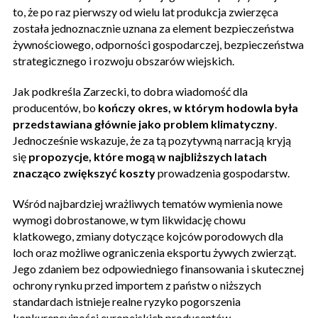
to, że po raz pierwszy od wielu lat produkcja zwierzęca
została jednoznacznie uznana za element bezpieczeństwa
żywnościowego, odporności gospodarczej, bezpieczeństwa
strategicznego i rozwoju obszarów wiejskich.
Jak podkreśla Zarzecki, to dobra wiadomość dla
producentów, bo
kończy okres, w którym hodowla była
przedstawiana głównie jako problem klimatyczny
.
Jednocześnie wskazuje, że za tą pozytywną narracją kryją
się
propozycje, które mogą w najbliższych latach
znacząco zwiększyć koszty
prowadzenia gospodarstw.
Wśród najbardziej wrażliwych tematów wymienia nowe
wymogi dobrostanowe, w tym likwidację chowu
klatkowego, zmiany dotyczące kojców porodowych dla
loch oraz możliwe ograniczenia eksportu żywych zwierząt.
Jego zdaniem bez odpowiedniego finansowania i skutecznej
ochrony rynku przed importem z państw o niższych
standardach istnieje realne ryzyko pogorszenia
konkurencyjności europejskich producentów.