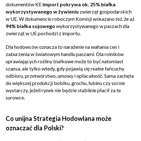
dokumentów KE
import pokrywa ok. 25% białka
wykorzystywanego w żywieniu
zwierząt gospodarskich
w UE. W dokumencie roboczym Komisji wskazano też, że aż
94% białka sojowego
wykorzystywanego w paszach dla
zwierząt w UE pochodzi z importu.
Dla hodowców oznacza to narażenie na wahania cen i
zaburzenia w światowym handlu paszami. Dla rolników
uprawiających rośliny białkowe może to być natomiast
szansa, ale tylko wtedy, gdy pojawią się realne łańcuchy
odbioru, przetwórstwo, umowy i opłacalność. Sama zachęta
do większej produkcji bobiku, grochu, łubinu czy soi nie
wystarczy, jeżeli rynek nie będzie stabilnie płacił za te
surowce.
Co unijna Strategia Hodowlana może
oznaczać dla Polski?