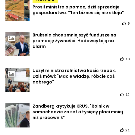
Prosił ministra o pomoc, dziś sprzedaje
gospodarstwo. "Ten biznes się nie skleja"
9
Bruksela chce zmniejszyć fundusze na
promocję żywności. Hodowcy biją na
alarm
10
Uczył ministra rolnictwa kosić rzepak.
Dziś mówi: "Macie władzę, róbcie coś
dobrego"
15
Zandberg krytykuje KRUS. "Rolnik w
samochodzie za setki tysięcy płaci mniej
niż pracownik"
21