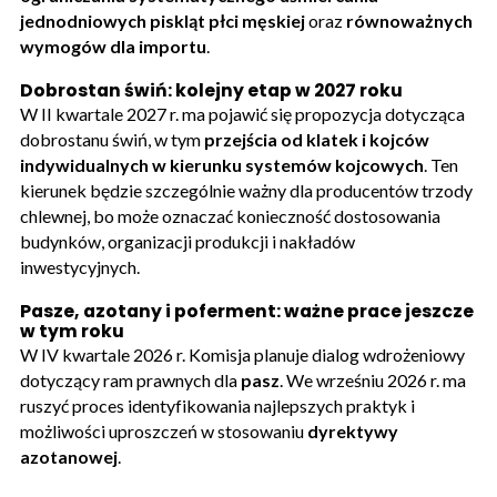
jednodniowych piskląt płci męskiej
oraz
równoważnych
wymogów dla importu
.
Dobrostan świń: kolejny etap w 2027 roku
W II kwartale 2027 r. ma pojawić się propozycja dotycząca
dobrostanu świń, w tym
przejścia od klatek i kojców
indywidualnych w kierunku systemów kojcowych
. Ten
kierunek będzie szczególnie ważny dla producentów trzody
chlewnej, bo może oznaczać konieczność dostosowania
budynków, organizacji produkcji i nakładów
inwestycyjnych.
Pasze, azotany i poferment: ważne prace jeszcze
w tym roku
W IV kwartale 2026 r. Komisja planuje dialog wdrożeniowy
dotyczący ram prawnych dla
pasz
. We wrześniu 2026 r. ma
ruszyć proces identyfikowania najlepszych praktyk i
możliwości uproszczeń w stosowaniu
dyrektywy
azotanowej
.