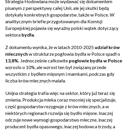
Strategia Hodowlana może wydawać się dokumentem
pisanym z perspektywy całej Unii, ale jej skutki będą
dotykały konkretnych gospodarstw, także w Polsce. W
analitycznym briefie przygotowanym dla Komisji
Europejskiej pojawia się wyraźny polski wątek dotyczący
sektora
bydła
.
Z dokumentu wynika, że w latach 2010-2025
udział krów
mlecznych
w strukturze pogłowia bydła w Polsce spadł o
13,8%.
Jednocześnie całkowite
pogłowie bydła w Polsce
wzrosło o 10%, ale wzrost ten był związany przede
wszystkim z bydłem mięsnym i mamkami, podczas gdy
liczba krów mlecznych malała.
Unijna strategia trafia więc na sektor, który już teraz się
zmienia. Produkcja mleka coraz mocniej się specjalizuje,
część gospodarstw rezygnuje z krów mlecznych, a w
niektórych regionach rozwija się bydło mięsne. Inaczej
odczuje nowe wymogi gospodarstwo mleczne, inaczej
producent bydła opasowego, inaczej hodowca trzody, a