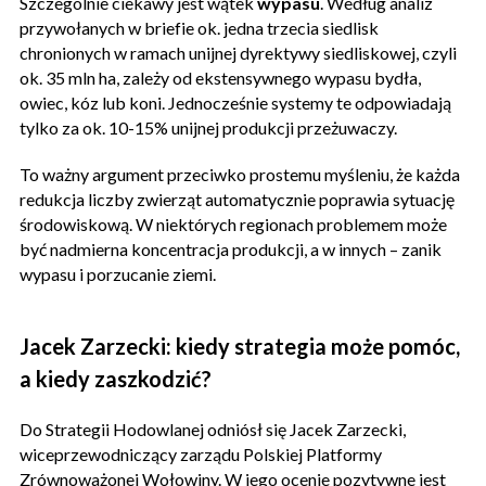
Szczególnie ciekawy jest wątek
wypasu
. Według analiz
przywołanych w briefie ok. jedna trzecia siedlisk
chronionych w ramach unijnej dyrektywy siedliskowej, czyli
ok. 35 mln ha, zależy od ekstensywnego wypasu bydła,
owiec, kóz lub koni. Jednocześnie systemy te odpowiadają
tylko za ok. 10-15% unijnej produkcji przeżuwaczy.
To ważny argument przeciwko prostemu myśleniu, że każda
redukcja liczby zwierząt automatycznie poprawia sytuację
środowiskową. W niektórych regionach problemem może
być nadmierna koncentracja produkcji, a w innych – zanik
wypasu i porzucanie ziemi.
Jacek Zarzecki: kiedy strategia może pomóc,
a kiedy zaszkodzić?
Do Strategii Hodowlanej odniósł się Jacek Zarzecki,
wiceprzewodniczący zarządu Polskiej Platformy
Zrównoważonej Wołowiny. W jego ocenie pozytywne jest