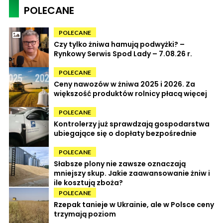
POLECANE
POLECANE
Czy tylko żniwa hamują podwyżki? –
Rynkowy Serwis Spod Lady – 7.08.26 r.
POLECANE
Ceny nawozów w żniwa 2025 i 2026. Za
większość produktów rolnicy płacą więcej
POLECANE
Kontrolerzy już sprawdzają gospodarstwa
ubiegające się o dopłaty bezpośrednie
POLECANE
Słabsze plony nie zawsze oznaczają
mniejszy skup. Jakie zaawansowanie żniw i
ile kosztują zboża?
POLECANE
Rzepak tanieje w Ukrainie, ale w Polsce ceny
trzymają poziom