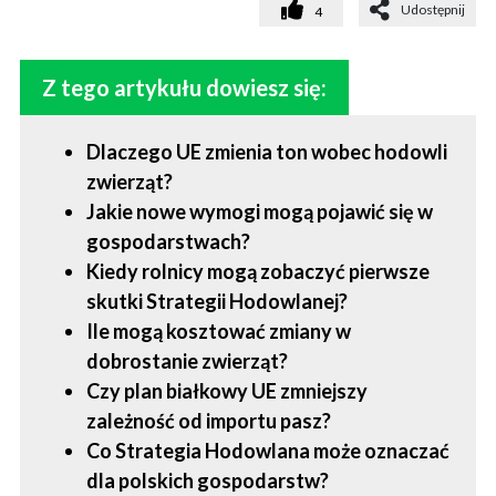
Udostępnij
4
Z tego artykułu dowiesz się:
Dlaczego UE zmienia ton wobec hodowli
zwierząt?
Jakie nowe wymogi mogą pojawić się w
gospodarstwach?
Kiedy rolnicy mogą zobaczyć pierwsze
skutki Strategii Hodowlanej?
Ile mogą kosztować zmiany w
dobrostanie zwierząt?
Czy plan białkowy UE zmniejszy
zależność od importu pasz?
Co Strategia Hodowlana może oznaczać
dla polskich gospodarstw?