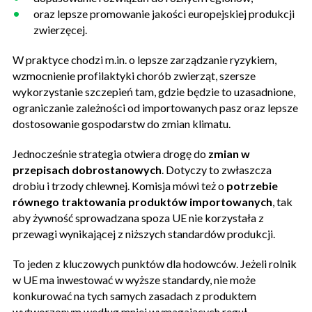
oraz lepsze promowanie jakości europejskiej produkcji
zwierzęcej.
W praktyce chodzi m.in. o lepsze zarządzanie ryzykiem,
wzmocnienie profilaktyki chorób zwierząt, szersze
wykorzystanie szczepień tam, gdzie będzie to uzasadnione,
ograniczanie zależności od importowanych pasz oraz lepsze
dostosowanie gospodarstw do zmian klimatu.
Jednocześnie strategia otwiera drogę do
zmian w
przepisach dobrostanowych
. Dotyczy to zwłaszcza
drobiu i trzody chlewnej. Komisja mówi też o
potrzebie
równego traktowania produktów importowanych
, tak
aby żywność sprowadzana spoza UE nie korzystała z
przewagi wynikającej z niższych standardów produkcji.
To jeden z kluczowych punktów dla hodowców. Jeżeli rolnik
w UE ma inwestować w wyższe standardy, nie może
konkurować na tych samych zasadach z produktem
wytworzonym według mniej wymagających reguł.