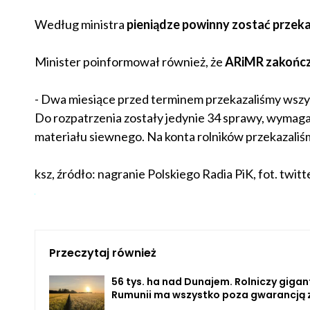
Według ministra
pieniądze powinny zostać przekaz
Minister poinformował również, że
ARiMR zakończ
- Dwa miesiące przed terminem przekazaliśmy wszys
Do rozpatrzenia zostały jedynie 34 sprawy, wymag
materiału siewnego. Na konta rolników przekazaliśmy
ksz, źródło: nagranie Polskiego Radia PiK, fot. 
Przeczytaj również
56 tys. ha nad Dunajem. Rolniczy gigan
Rumunii ma wszystko poza gwarancją 