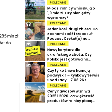
POLECANE
Młodzi rolnicy wnioskują o
1,9 mld zł. Czy pieniędzy
wystarczy?
POLECANE
Jeden kosi, drugi zbiera. Co
z cenami zbóż i rzepaku?
85 mln zł.
Podcast Czekał(a) na
łat do
Urbana odc. 73
POLECANE
Nowy korytarz dla
ukraińskiego zboża. Czy
Polska jest gotowa na
powrót tranzytu?
POLECANE
Czy tylko żniwa hamują
podwyżki? – Rynkowy Serwis
Spod Lady – 7.08.26 r.
POLECANE
Ceny nawozów w żniwa
2025 i 2026. Za większość
produktów rolnicy płacą
więcej