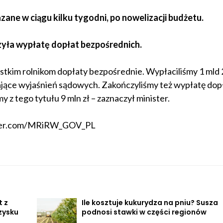
ane w ciągu kilku tygodni, po nowelizacji budżetu.
yła wypłatę dopłat bezpośrednich.
tkim rolnikom dopłaty bezpośrednie. Wypłaciliśmy 1 mld 2
ające wyjaśnień sądowych. Zakończyliśmy też wypłatę dop
 z tego tytułu 9 mln zł – zaznaczył minister.
twitter.com/MRiRW_GOV_PL
t z
Ile kosztuje kukurydza na pniu? Susza
zysku
podnosi stawki w części regionów