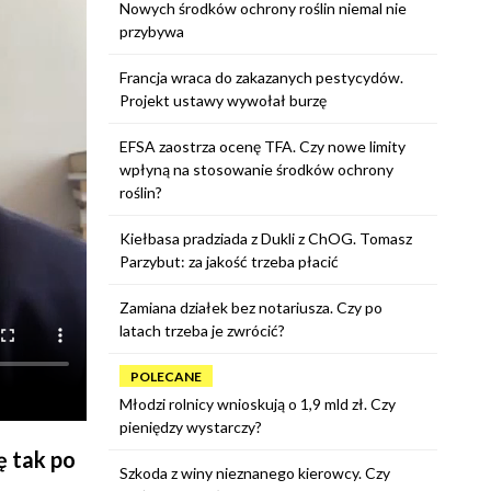
Nowych środków ochrony roślin niemal nie
przybywa
Francja wraca do zakazanych pestycydów.
Projekt ustawy wywołał burzę
EFSA zaostrza ocenę TFA. Czy nowe limity
wpłyną na stosowanie środków ochrony
roślin?
Kiełbasa pradziada z Dukli z ChOG. Tomasz
Parzybut: za jakość trzeba płacić
Zamiana działek bez notariusza. Czy po
latach trzeba je zwrócić?
POLECANE
Młodzi rolnicy wnioskują o 1,9 mld zł. Czy
pieniędzy wystarczy?
ę tak po
Szkoda z winy nieznanego kierowcy. Czy