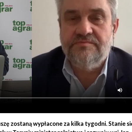
zę zostaną wypłacone za kilka tygodni. Stanie si