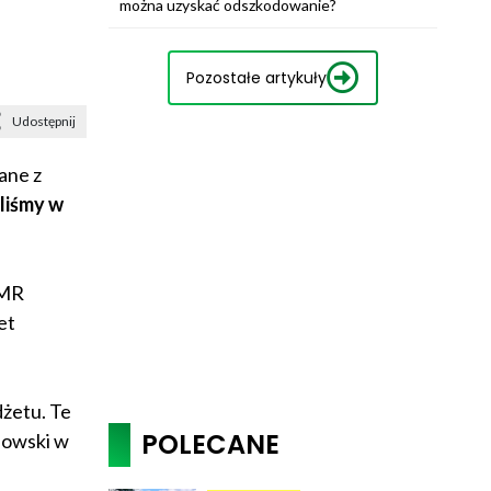
można uzyskać odszkodowanie?
Pozostałe artykuły
Udostępnij
ane z
yliśmy w
iMR
et
dżetu. Te
POLECANE
nowski w