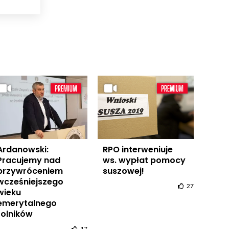
Ardanowski:
RPO interweniuje
Pracujemy nad
ws. wypłat pomocy
przywróceniem
suszowej!
wcześniejszego
27
wieku
emerytalnego
rolników
17