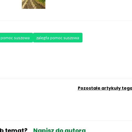
pomoc suszowa
zaległa pomoc suszowa
Pozostałe artykuły teg
ub temat?
Napisz do autora