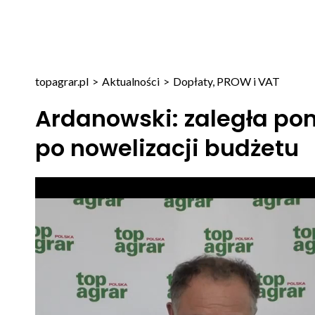
topagrar.pl
>
Aktualności
>
Dopłaty, PROW i VAT
Ardanowski: zaległa p
po nowelizacji budżetu