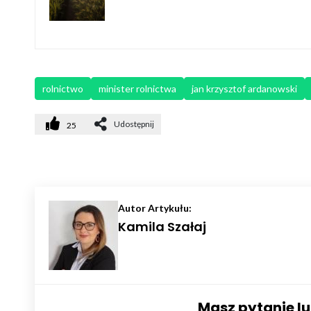
rolnictwo
minister rolnictwa
jan krzysztof ardanowski
Udostępnij
25
Autor Artykułu:
Kamila Szałaj
Masz pytanie l