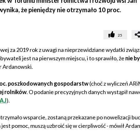
k w Toruniu minister rolnictwa i rozwoju wsi Jan
ynika, że pieniędzy nie otrzymało 10 proc.
25
owej za 2019 rok z uwagi na nieprzewidziane wydatki związ
ywateli jest na pierwszym miejscu, i to sprawiło, że
nie b
r Ardanowski.
 proc. poszkodowanych gospodarstw
(choć z wyliczeń AR
ej rolników
. O podanie precyzyjnych danych wystąpił naw
AJ
).
otrzymało wsparcie, zostaną przekazane po nowelizacji bu
 jest pomoc, muszą uzbroić się w cierpliwość - mówił Arda