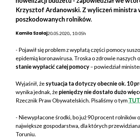
nowelizacji budżetu - zapowiedział we wtore
Krzysztof Ardanowski. Z wyliczeń ministra w
poszkodowanych rolników.
Kamila Szałaj
20.05.2020., 10:05h
- Pojawił się problem z wypłatą części pomocy susz
epidemią koronawirusa. Troska o zdrowie naszych ob
stanie wypłacić całej pomocy
– powiedział ministe
Wyjaśnił, że
sytuacja ta dotyczy obecnie ok. 10
wynika jednak, że
pieniędzy nie dostało dużo więc
Rzecznik Praw Obywatelskich. Pisaliśmy o tym
TUT
- Niewypłacone środki, bo już 90 procent rolników 
największe gospodarstwa, dla których przewidziana
Toruniu.