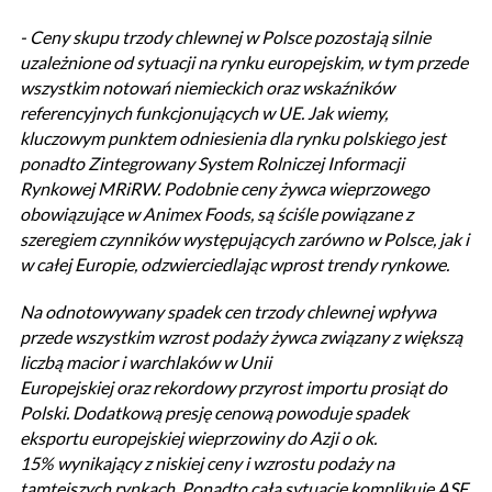
- Ceny skupu trzody chlewnej w Polsce pozostają silnie
uzależnione od sytuacji na rynku europejskim, w tym przede
wszystkim notowań niemieckich oraz wskaźników
referencyjnych funkcjonujących w UE. Jak wiemy,
kluczowym punktem odniesienia dla rynku polskiego jest
ponadto Zintegrowany System Rolniczej Informacji
Rynkowej MRiRW. Podobnie ceny żywca wieprzowego
obowiązujące w Animex Foods, są ściśle powiązane z
szeregiem czynników występujących zarówno w Polsce, jak i
w całej Europie, odzwierciedlając wprost trendy rynkowe.
Na odnotowywany spadek cen trzody chlewnej wpływa
przede wszystkim wzrost podaży żywca związany z większą
liczbą macior i warchlaków w Unii
Europejskiej oraz rekordowy przyrost importu prosiąt do
Polski. Dodatkową presję cenową powoduje spadek
eksportu europejskiej wieprzowiny do Azji o ok.
15% wynikający z niskiej ceny i wzrostu podaży na
tamtejszych rynkach. Ponadto całą sytuację komplikuje ASF