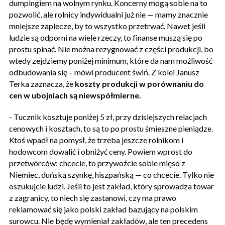
dumpingiem na wolnym rynku. Koncerny mogą sobie na to
pozwolić, ale rolnicy indywidualni już nie — mamy znacznie
mniejsze zaplecze, by to wszystko przetrwać. Nawet jeśli
ludzie są odporni na wiele rzeczy, to finanse muszą się po
prostu spinać. Nie można rezygnować z części produkcji, bo
wtedy zejdziemy poniżej minimum, które da nam możliwość
odbudowania się – mówi producent świń. Z kolei Janusz
Terka zaznacza, że
koszty produkcji w porównaniu do
cen w ubojniach są niewspółmierne.
- Tucznik kosztuje poniżej 5 zł, przy dzisiejszych relacjach
cenowych i kosztach, to są to po prostu śmieszne pieniądze.
Ktoś wpadł na pomysł, że trzeba jeszcze rolnikom i
hodowcom dowalić i obniżyć ceny. Powiem wprost do
przetwórców: chcecie, to przywoźcie sobie mięso z
Niemiec, duńską szynkę, hiszpańską — co chcecie. Tylko nie
oszukujcie ludzi. Jeśli to jest zakład, który sprowadza towar
z zagranicy, to niech się zastanowi, czy ma prawo
reklamować się jako polski zakład bazujący na polskim
surowcu. Nie będę wymieniał zakładów, ale ten precedens