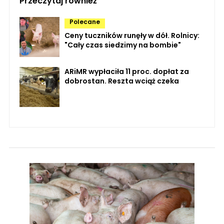
Przeczytaj również
Polecane
Ceny tuczników runęły w dół. Rolnicy:
"Cały czas siedzimy na bombie"
ARiMR wypłaciła 11 proc. dopłat za
dobrostan. Reszta wciąż czeka