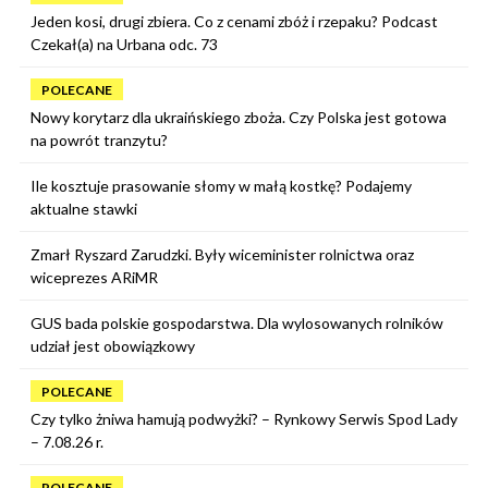
Jeden kosi, drugi zbiera. Co z cenami zbóż i rzepaku? Podcast
Czekał(a) na Urbana odc. 73
POLECANE
Nowy korytarz dla ukraińskiego zboża. Czy Polska jest gotowa
na powrót tranzytu?
Ile kosztuje prasowanie słomy w małą kostkę? Podajemy
aktualne stawki
Zmarł Ryszard Zarudzki. Były wiceminister rolnictwa oraz
wiceprezes ARiMR
GUS bada polskie gospodarstwa. Dla wylosowanych rolników
udział jest obowiązkowy
POLECANE
Czy tylko żniwa hamują podwyżki? – Rynkowy Serwis Spod Lady
– 7.08.26 r.
POLECANE