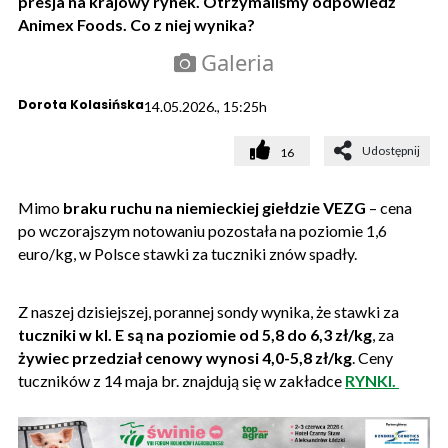
presja na krajowy rynek. Otrzymaliśmy odpowiedź
Animex Foods. Co z niej wynika?
Galeria
Dorota Kolasińska
14.05.2026., 15:25h
Udostępnij
16
Mimo
braku ruchu na niemieckiej giełdzie VEZG
– cena
po wczorajszym notowaniu pozostała na poziomie 1,6
euro/kg, w Polsce stawki za tuczniki znów spadły.
Z naszej dzisiejszej, porannej sondy wynika, że stawki za
tuczniki w kl. E są na poziomie od 5,8 do 6,3 zł/kg
, za
żywiec przedział cenowy wynosi 4,0-5,8 zł/kg
. Ceny
tuczników z 14 maja br. znajdują się w zakładce
RYNKI.