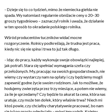
- Dzieje się to co tydzień, mimo że niemiecka giełda nie
spada. Wy natomiast regularnie obniżacie ceny o 20–30
groszy tygodniowo – zaznaczył rolnik i uważa, że działanie
w ten sposób to okradanie polskiego rolnika.
Wśród producentów tuczników widać mocne
rozgoryczenie. Rolnicy podkreślają, że trudna jest praca,
kiedy nic się nie spina i trwa to już tak długo.
- Idąc do pracy, każdy wykonuje swoje obowiązki najlepiej,
jak potrafi. Stara się spełniać wymagania szefa czy
przełożonych. My, pracując na swoich gospodarstwach, nie
wiemy czy wystarczy nam na opłaty i czy będziemy mogli
zapewnić godne życie swoim rodzinom. Jak to możliwe, że
hodujemy zwierzęta przez trzy miesiące, a potem nie wiemy,
za ile je sprzedamy? Czy będzie to akurat ta cena, która nas
uratuje, czy może ten dołek, który właśnie trwa? Niech mi
ktoś powie, czy chciałby charytatywnie pracować, bo nam
się już po prostu odechciało – mówi inny rolnik. Kolejny