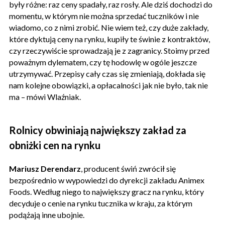
były różne: raz ceny spadały, raz rosły. Ale dziś dochodzi do
momentu, w którym nie można sprzedać tuczników i nie
wiadomo, co z nimi zrobić. Nie wiem też, czy duże zakłady,
które dyktują ceny na rynku, kupiły te świnie z kontraktów,
czy rzeczywiście sprowadzają je z zagranicy. Stoimy przed
poważnym dylematem, czy tę hodowlę w ogóle jeszcze
utrzymywać. Przepisy cały czas się zmieniają, dokłada się
nam kolejne obowiązki, a opłacalności jak nie było, tak nie
ma – mówi Wlaźniak.
Rolnicy obwiniają największy zakład za
obniżki cen na rynku
Mariusz Derendarz
, producent świń zwrócił się
bezpośrednio w wypowiedzi do dyrekcji zakładu Animex
Foods. Według niego to największy gracz na rynku, który
decyduje o cenie na rynku tucznika w kraju, za którym
podążają inne ubojnie.