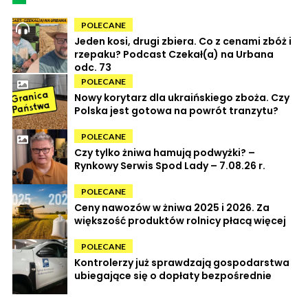
POLECANE
Jeden kosi, drugi zbiera. Co z cenami zbóż i
rzepaku? Podcast Czekał(a) na Urbana
odc. 73
POLECANE
Nowy korytarz dla ukraińskiego zboża. Czy
Polska jest gotowa na powrót tranzytu?
POLECANE
Czy tylko żniwa hamują podwyżki? –
Rynkowy Serwis Spod Lady – 7.08.26 r.
POLECANE
Ceny nawozów w żniwa 2025 i 2026. Za
większość produktów rolnicy płacą więcej
POLECANE
Kontrolerzy już sprawdzają gospodarstwa
ubiegające się o dopłaty bezpośrednie