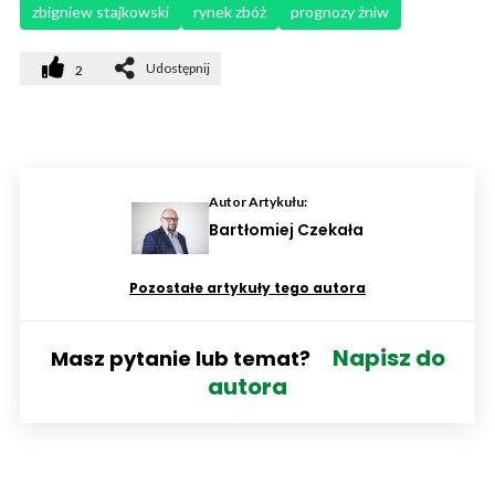
zbigniew stajkowski
rynek zbóż
prognozy żniw
Udostępnij
2
Autor Artykułu:
Bartłomiej Czekała
Pozostałe artykuły tego autora
Napisz do
Masz pytanie lub temat?
autora