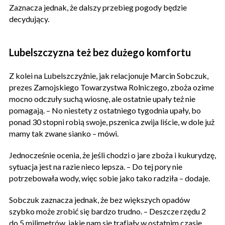
Zaznacza jednak, że dalszy przebieg pogody będzie
decydujący.
Lubelszczyzna też bez dużego komfortu
Z kolei na Lubelszczyźnie, jak relacjonuje Marcin Sobczuk,
prezes Zamojskiego Towarzystwa Rolniczego, zboża ozime
mocno odczuły suchą wiosnę, ale ostatnie upały też nie
pomagają. – No niestety z ostatniego tygodnia upały, bo
ponad 30 stopni robią swoje, pszenica zwija liście, w dole już
mamy tak zwane sianko – mówi.
Jednocześnie ocenia, że jeśli chodzi o jare zboża i kukurydzę,
sytuacja jest na razie nieco lepsza. – Do tej pory nie
potrzebowała wody, więc sobie jako tako radziła – dodaje.
Sobczuk zaznacza jednak, że bez większych opadów
szybko może zrobić się bardzo trudno. – Deszcze rzędu 2
do 5 milimetrów, jakie nam się trafiały w ostatnim czasie,