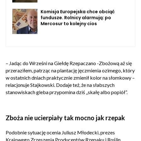
Komisja Europejska chce obciąć
fundusze. Rolnicy alarmują: po
Mercosur to kolejny cios
– Jadąc do Wrześni na Giełdę Rzepaczano -Zbożową aż się
przeraziłem, patrząc na plantację jęczmienia ozimego, który
w ostatnich dniach praktycznie zmienił kolor na słomkowy –
relacjonuje Stajkowski. Dodaje też, że na słabszych
stanowiskach gleba przypomina dziś „skałę albo popiół”.
Zboża nie ucierpiały tak mocno jak rzepak
Podobnie sytuację ocenia Juliusz Młodecki, prezes
Krajowego Zrzeszenia Producentów Rzepaku i Roślin