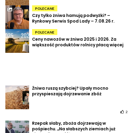
POLECANE
Czy tylko żniwa hamują podwyżki? –
Rynkowy Serwis Spod Lady – 7.08.26 r.
POLECANE
Ceny nawozów w żniwa 2025 i 2026. Za
większość produktów rolnicy płacą więcej
Żniwa ruszą szybciej? Upały mocno
przyspieszają dojrzewanie zbóż
2
Rzepak słaby, zboża dojrzewają w
pośpiechu. „Na słabszych ziemiach już