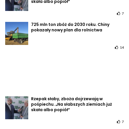
skała albo popiół”
7
725 mln ton zbóż do 2030 roku. Chiny
pokazały nowy plan dla rolnictwa
14
Rzepak słaby, zboża dojrzewają w
pośpiechu. „Na słabszych ziemiach już
skała albo popiół”
7