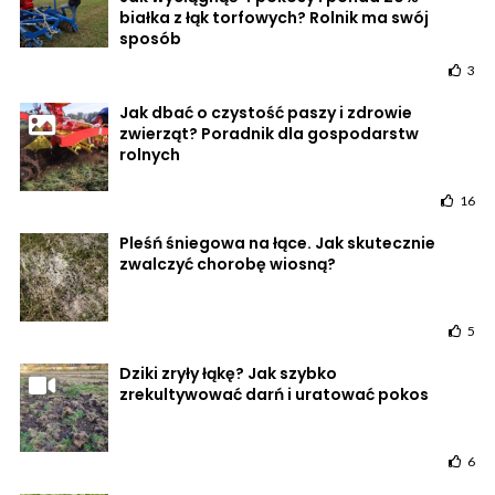
białka z łąk torfowych? Rolnik ma swój
sposób
3
Jak dbać o czystość paszy i zdrowie
zwierząt? Poradnik dla gospodarstw
rolnych
16
Pleśń śniegowa na łące. Jak skutecznie
zwalczyć chorobę wiosną?
5
Dziki zryły łąkę? Jak szybko
zrekultywować darń i uratować pokos
6