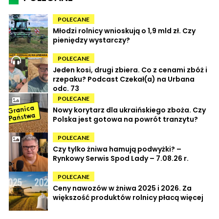
POLECANE
Młodzi rolnicy wnioskują o 1,9 mld zł. Czy
pieniędzy wystarczy?
POLECANE
Jeden kosi, drugi zbiera. Co z cenami zbóż i
rzepaku? Podcast Czekał(a) na Urbana
odc. 73
POLECANE
Nowy korytarz dla ukraińskiego zboża. Czy
Polska jest gotowa na powrót tranzytu?
POLECANE
Czy tylko żniwa hamują podwyżki? –
Rynkowy Serwis Spod Lady – 7.08.26 r.
POLECANE
Ceny nawozów w żniwa 2025 i 2026. Za
większość produktów rolnicy płacą więcej