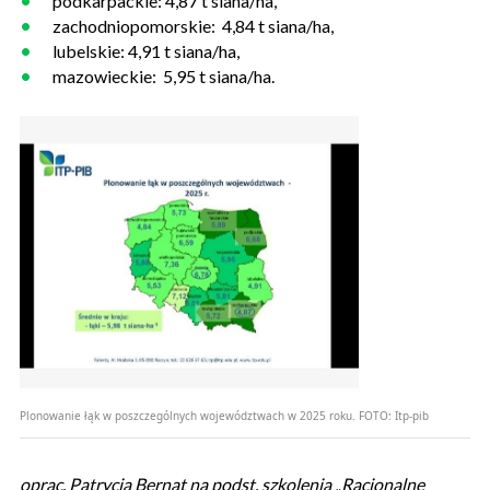
podkarpackie: 4,87 t siana/ha,
zachodniopomorskie: 4,84 t siana/ha,
lubelskie: 4,91 t siana/ha,
mazowieckie: 5,95 t siana/ha.
Plonowanie łąk w poszczególnych województwach w 2025 roku.
FOTO:
Itp-pib
oprac. Patrycja Bernat na podst. szkolenia „Racjonalne