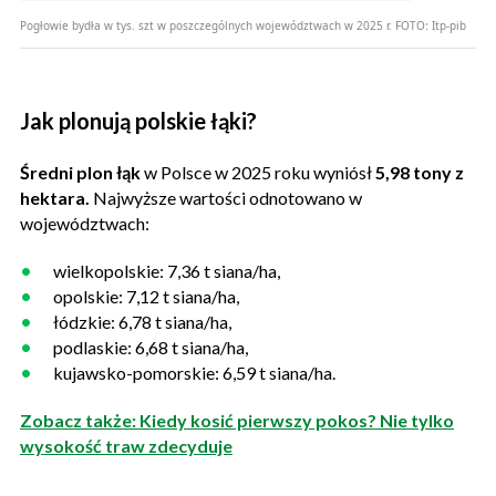
Pogłowie bydła w tys. szt w poszczególnych województwach w 2025 r.
FOTO:
Itp-pib
Jak plonują polskie łąki?
Średni plon łąk
w Polsce w 2025 roku wyniósł
5,98 tony z
hektara.
Najwyższe wartości odnotowano w
województwach:
wielkopolskie: 7,36 t siana/ha,
opolskie: 7,12 t siana/ha,
łódzkie: 6,78 t siana/ha,
podlaskie: 6,68 t siana/ha,
kujawsko-pomorskie: 6,59 t siana/ha.
Zobacz także: Kiedy kosić pierwszy pokos? Nie tylko
wysokość traw zdecyduje