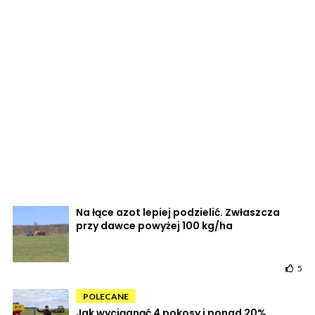
Na łące azot lepiej podzielić. Zwłaszcza
przy dawce powyżej 100 kg/ha
5
POLECANE
Jak wyciągnąć 4 pokosy i ponad 20%