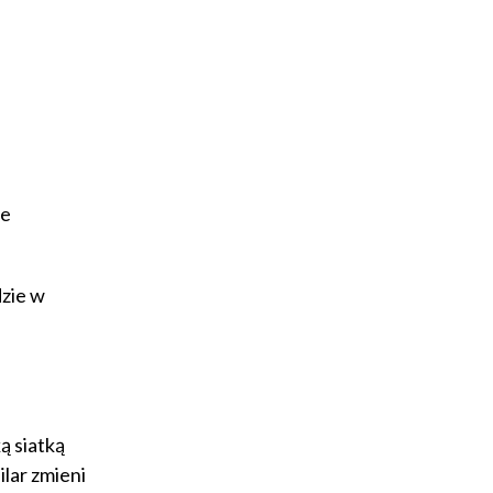
je
dzie w
ą siatką
lar zmieni