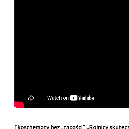
Ekoschematy bez „zapaści”. „Rolnicy skuteczn