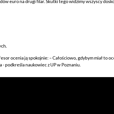
dów euro na drugi filar. Skutki tego widzimy wszyscy dosk
ych.
sor ocenia ją spokojnie: – Całościowo, gdybym miał to oce
ja - podkreśla naukowiec z UP w Poznaniu.