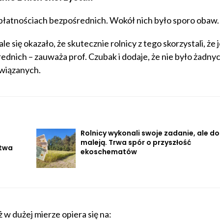
płatnościach bezpośrednich. Wokół nich było sporo obaw.
e się okazało, że skutecznie rolnicy z tego skorzystali, że j
dnich – zauważa prof. Czubak i dodaje, że nie było żadny
wiązanych.
Rolnicy wykonali swoje zadanie, ale d
maleją. Trwa spór o przyszłość
stwa
ekoschematów
ż w dużej mierze opiera się na: