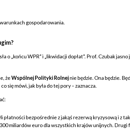
h warunkach gospodarowania.
rugim?
ła o „końcu WPR” i „likwidacji dopłat”. Prof. Czubak jasno 
e, że
Wspólnej Polityki Rolnej
nie będzie. Ona będzie. Bę
się mówi, jak była do tej pory – zaznacza.
ać:
li płatności bezpośrednie z jakąś rezerwą kryzysową i z tak
00 miliardów euro dla wszystkich krajów unijnych. Drugi fi