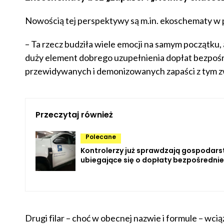
Nowością tej perspektywy są m.in. ekoschematy w 
– Ta rzecz budziła wiele emocji na samym początku, al
duży element dobrego uzupełnienia dopłat bezpośre
przewidywanych i demonizowanych zapaści z tym z
Przeczytaj również
Polecane
Kontrolerzy już sprawdzają gospodar
ubiegające się o dopłaty bezpośrednie
Drugi filar – choć w obecnej nazwie i formule – wcią