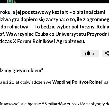
roku, a jej podstawowy kształt – z płatnościami
iwa gra dopiero się zaczyna: o to, ile z ogromneg
do rolnictwa. – To będzie wybór polityczny. Roln
of. Wawrzyniec Czubak z Uniwersytetu Przyrodn
dczas X Forum Rolników i Agrobiznesu.
5
idzimy gołym okiem”
a już 21 lat doświadczeń we
Wspólnej Polityce Rolnej
i są
inansowej, ale łącznie 55 miliardów euro, które spłynęły d