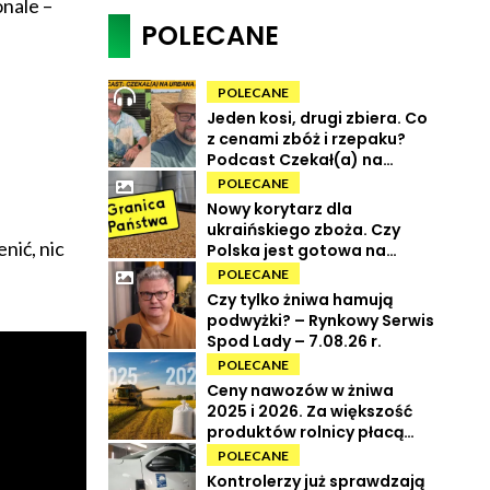
onale –
POLECANE
POLECANE
Jeden kosi, drugi zbiera. Co
z cenami zbóż i rzepaku?
Podcast Czekał(a) na
Urbana odc. 73
POLECANE
Nowy korytarz dla
ukraińskiego zboża. Czy
nić, nic
Polska jest gotowa na
powrót tranzytu?
POLECANE
Czy tylko żniwa hamują
podwyżki? – Rynkowy Serwis
Spod Lady – 7.08.26 r.
POLECANE
Ceny nawozów w żniwa
2025 i 2026. Za większość
produktów rolnicy płacą
więcej
POLECANE
Kontrolerzy już sprawdzają