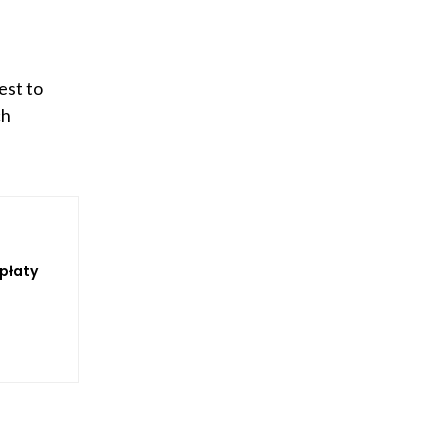
est to
ch
opłaty