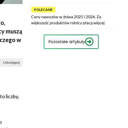
POLECANE
Ceny nawozów w żniwa 2025 i 2026. Za
o,
większość produktów rolnicy płacą więcej
icy muszą
iczego w
Pozostałe artykuły
Udostępnij
 to liczby,
o