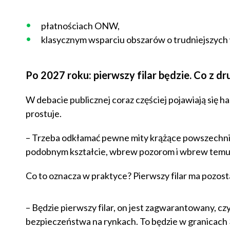
płatnościach ONW,
klasycznym wsparciu obszarów o trudniejszyc
Po 2027 roku: pierwszy filar będzie. Co z d
W debacie publicznej coraz częściej pojawiają się has
prostuje.
– Trzeba odkłamać pewne mity krążące powszechni
podobnym kształcie, wbrew pozorom i wbrew temu co 
Co to oznacza w praktyce? Pierwszy filar ma pozost
– Będzie pierwszy filar, on jest zagwarantowany, czy
bezpieczeństwa na rynkach. To będzie w granicach 3