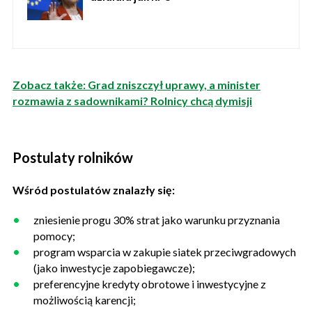
Zobacz także: Grad zniszczył uprawy, a minister
rozmawia z sadownikami? Rolnicy chcą dymisji
Postulaty rolników
Wśród postulatów znalazły się:
zniesienie progu 30% strat jako warunku przyznania
pomocy;
program wsparcia w zakupie siatek przeciwgradowych
(jako inwestycje zapobiegawcze);
preferencyjne kredyty obrotowe i inwestycyjne z
możliwością karencji;