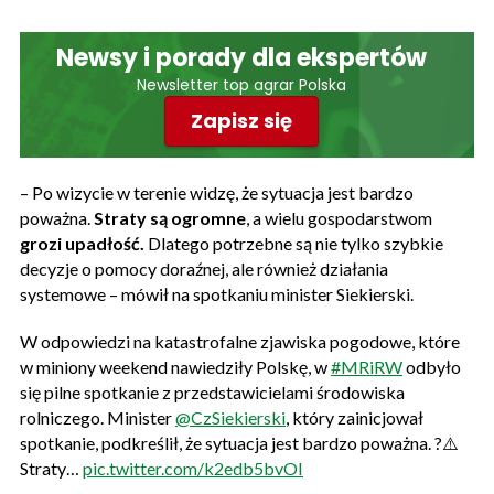
Newsy i porady dla ekspertów
Newsletter top agrar Polska
Zapisz się
– Po wizycie w terenie widzę, że sytuacja jest bardzo
poważna.
Straty są ogromne
, a wielu gospodarstwom
grozi upadłość.
Dlatego potrzebne są nie tylko szybkie
decyzje o pomocy doraźnej, ale również działania
systemowe – mówił na spotkaniu minister Siekierski.
W odpowiedzi na katastrofalne zjawiska pogodowe, które
w miniony weekend nawiedziły Polskę, w
#MRiRW
odbyło
się pilne spotkanie z przedstawicielami środowiska
rolniczego. Minister
@CzSiekierski
, który zainicjował
spotkanie, podkreślił, że sytuacja jest bardzo poważna. ?⚠️
Straty…
pic.twitter.com/k2edb5bvOI